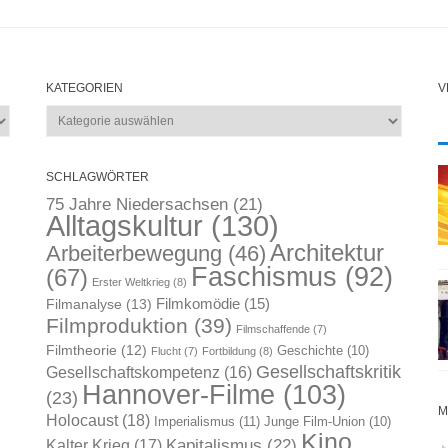
KATEGORIEN
V
Kategorien
SCHLAGWÖRTER
75 Jahre Niedersachsen
(21)
Alltagskultur
(130)
Architektur
Arbeiterbewegung
(46)
Faschismus
(92)
(67)
Erster Weltkrieg
(8)
Filmkomödie
(15)
Filmanalyse
(13)
Filmproduktion
(39)
Filmschaffende
(7)
Filmtheorie
(12)
Geschichte
(10)
Flucht
(7)
Fortbildung
(8)
Gesellschaftskritik
Gesellschaftskompetenz
(16)
Hannover-Filme
(103)
(23)
M
Holocaust
(18)
Imperialismus
(11)
Junge Film-Union
(10)
Kino
Kapitalismus
(22)
Kalter Krieg
(17)