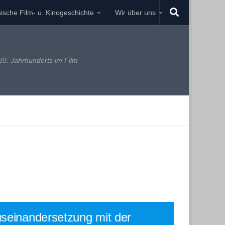
ische Film- u. Kinogeschichte
Wir über uns
0. Jahrhunderts im Film
seinandersetzung mit der