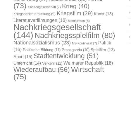
(73)
Krieg
(40)
Klassengesellschaft
(7)
Kriegsfilm
(29)
Kunst
(13)
Kriegsberichterstattung
(9)
Literaturverfilmungen
(16)
Mentalitäten
(8)
Nachkriegsgesellschaft
(144)
Nachkriegsspielfilm
(80)
Nationalsozialismus
(23)
Politik
NS-Kontinuität
(7)
(16)
Spielfilm
(13)
Politische Bildung
(11)
Propaganda
(10)
Stadtentwicklung
(51)
Sport
(15)
Weimarer Republik
(16)
Unterricht
(14)
Verkehr
(11)
Wirtschaft
Wiederaufbau
(56)
(75)