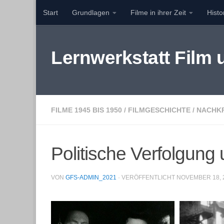
Start
Grundlagen
Filme in ihrer Zeit
Hist
Zum Inhalt springen
Lernwerkstatt Film
FILME 1945 BIS 1950
/
FILMGESCHICHTE
/
NACHK
Politische Verfolgung
VON
GFS-ADMIN_2021
· VERÖFFENTLICHT
NOVEMBER 18, 