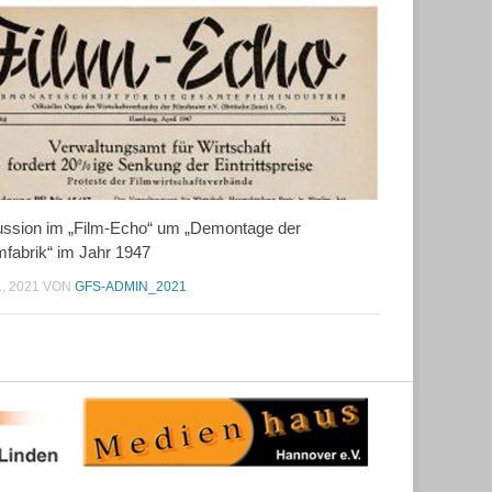
ussion im „Film-Echo“ um „Demontage der
fabrik“ im Jahr 1947
1, 2021
VON
GFS-ADMIN_2021