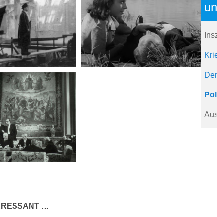
un
Ins
Kri
Der
Pol
Aus
TERESSANT …