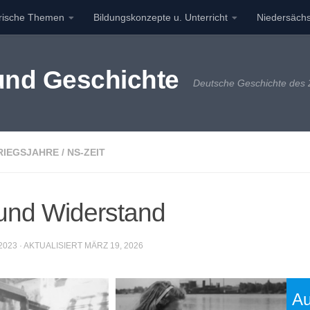
orische Themen
Bildungskonzepte u. Unterricht
Niedersächs
 und Geschichte
Deutsche Geschichte des 2
RIEGSJAHRE
/
NS-ZEIT
 und Widerstand
2023
· AKTUALISIERT
MÄRZ 19, 2026
Au