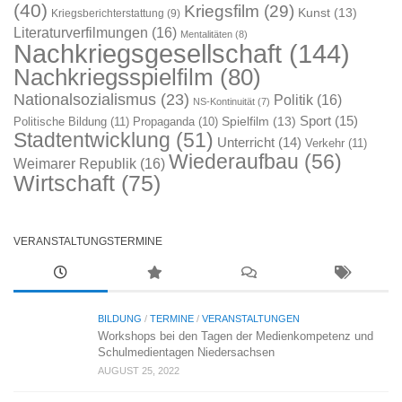
(40)
Kriegsfilm
(29)
Kunst
(13)
Kriegsberichterstattung
(9)
Literaturverfilmungen
(16)
Mentalitäten
(8)
Nachkriegsgesellschaft
(144)
Nachkriegsspielfilm
(80)
Nationalsozialismus
(23)
Politik
(16)
NS-Kontinuität
(7)
Sport
(15)
Spielfilm
(13)
Politische Bildung
(11)
Propaganda
(10)
Stadtentwicklung
(51)
Unterricht
(14)
Verkehr
(11)
Wiederaufbau
(56)
Weimarer Republik
(16)
Wirtschaft
(75)
VERANSTALTUNGSTERMINE
BILDUNG
/
TERMINE
/
VERANSTALTUNGEN
Workshops bei den Tagen der Medienkompetenz und
Schulmedientagen Niedersachsen
AUGUST 25, 2022