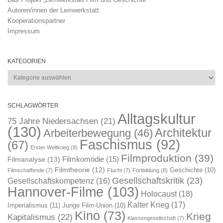
Autoren/innen der Lernwerkstatt
Kooperationspartner
Impressum
KATEGORIEN
Kategorien
SCHLAGWÖRTER
Alltagskultur
75 Jahre Niedersachsen
(21)
(130)
Architektur
Arbeiterbewegung
(46)
Faschismus
(92)
(67)
Erster Weltkrieg
(8)
Filmproduktion
(39)
Filmkomödie
(15)
Filmanalyse
(13)
Filmtheorie
(12)
Geschichte
(10)
Filmschaffende
(7)
Flucht
(7)
Fortbildung
(8)
Gesellschaftskritik
(23)
Gesellschaftskompetenz
(16)
Hannover-Filme
(103)
Holocaust
(18)
Kalter Krieg
(17)
Imperialismus
(11)
Junge Film-Union
(10)
Kino
(73)
Krieg
Kapitalismus
(22)
Klassengesellschaft
(7)