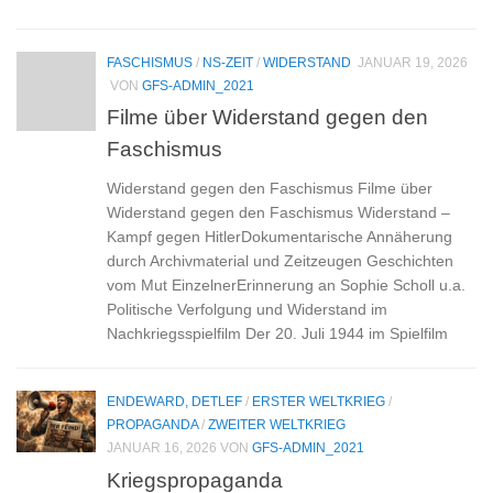
FASCHISMUS
/
NS-ZEIT
/
WIDERSTAND
JANUAR 19, 2026
VON
GFS-ADMIN_2021
Filme über Widerstand gegen den
Faschismus
Widerstand gegen den Faschismus Filme über
Widerstand gegen den Faschismus Widerstand –
Kampf gegen HitlerDokumentarische Annäherung
durch Archivmaterial und Zeitzeugen Geschichten
vom Mut EinzelnerErinnerung an Sophie Scholl u.a.
Politische Verfolgung und Widerstand im
Nachkriegsspielfilm Der 20. Juli 1944 im Spielfilm
ENDEWARD, DETLEF
/
ERSTER WELTKRIEG
/
PROPAGANDA
/
ZWEITER WELTKRIEG
JANUAR 16, 2026
VON
GFS-ADMIN_2021
Kriegspropaganda