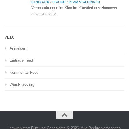
HANNOVER
/
TERMINE
/
VERANSTALTUNGEN
Veranstaltungen im Kino im Künstlerhaus Hannover
AUGUST 5, 2022
META
Anmelden
Eintrags-Feed
Kommentar-Feed
WordPress.org
Lernwerkstatt Film und Geschichte © 2026. Alle Rechte vorbehalten.