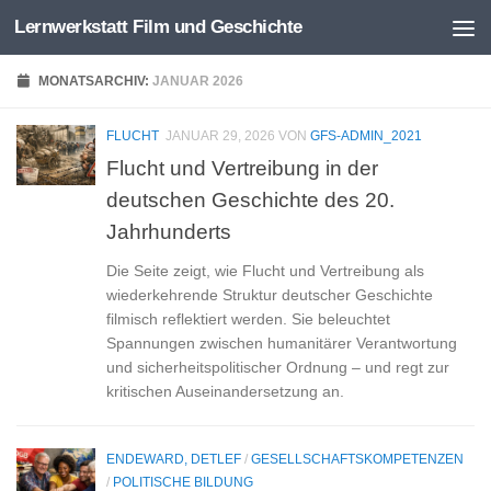
Lernwerkstatt Film und Geschichte
Zum Inhalt springen
MONATSARCHIV:
JANUAR 2026
FLUCHT
JANUAR 29, 2026
VON
GFS-ADMIN_2021
Flucht und Vertreibung in der
deutschen Geschichte des 20.
Jahrhunderts
Die Seite zeigt, wie Flucht und Vertreibung als
wiederkehrende Struktur deutscher Geschichte
filmisch reflektiert werden. Sie beleuchtet
Spannungen zwischen humanitärer Verantwortung
und sicherheitspolitischer Ordnung – und regt zur
kritischen Auseinandersetzung an.
ENDEWARD, DETLEF
/
GESELLSCHAFTSKOMPETENZEN
/
POLITISCHE BILDUNG