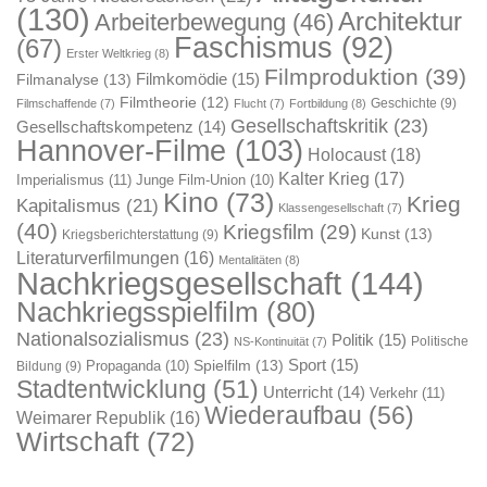
(130)
Architektur
Arbeiterbewegung
(46)
Faschismus
(92)
(67)
Erster Weltkrieg
(8)
Filmproduktion
(39)
Filmkomödie
(15)
Filmanalyse
(13)
Filmtheorie
(12)
Geschichte
(9)
Filmschaffende
(7)
Flucht
(7)
Fortbildung
(8)
Gesellschaftskritik
(23)
Gesellschaftskompetenz
(14)
Hannover-Filme
(103)
Holocaust
(18)
Kalter Krieg
(17)
Imperialismus
(11)
Junge Film-Union
(10)
Kino
(73)
Krieg
Kapitalismus
(21)
Klassengesellschaft
(7)
(40)
Kriegsfilm
(29)
Kunst
(13)
Kriegsberichterstattung
(9)
Literaturverfilmungen
(16)
Mentalitäten
(8)
Nachkriegsgesellschaft
(144)
Nachkriegsspielfilm
(80)
Nationalsozialismus
(23)
Politik
(15)
Politische
NS-Kontinuität
(7)
Sport
(15)
Spielfilm
(13)
Propaganda
(10)
Bildung
(9)
Stadtentwicklung
(51)
Unterricht
(14)
Verkehr
(11)
Wiederaufbau
(56)
Weimarer Republik
(16)
Wirtschaft
(72)