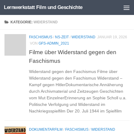
Lernwerkstatt Film und Geschichte
Zum Inhalt springen
KATEGORIE:
WIDERSTAND
FASCHISMUS
/
NS-ZEIT
/
WIDERSTAND
JANUAR 19, 2026
VON
GFS-ADMIN_2021
Filme über Widerstand gegen den
Faschismus
Widerstand gegen den Faschismus Filme über
Widerstand gegen den Faschismus Widerstand –
Kampf gegen HitlerDokumentarische Annäherung
durch Archivmaterial und Zeitzeugen Geschichten
vom Mut EinzelnerErinnerung an Sophie Scholl u.a.
Politische Verfolgung und Widerstand im
Nachkriegsspielfilm Der 20. Juli 1944 im Spielfilm
DOKUMENTARFILM
/
FASCHISMUS
/
WIDERSTAND