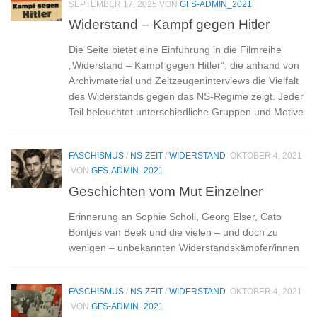
SEPTEMBER 17, 2025
VON
GFS-ADMIN_2021
Widerstand – Kampf gegen Hitler
Die Seite bietet eine Einführung in die Filmreihe
„Widerstand – Kampf gegen Hitler“, die anhand von
Archivmaterial und Zeitzeugeninterviews die Vielfalt
des Widerstands gegen das NS-Regime zeigt. Jeder
Teil beleuchtet unterschiedliche Gruppen und Motive.
FASCHISMUS
/
NS-ZEIT
/
WIDERSTAND
OKTOBER 4, 2021
VON
GFS-ADMIN_2021
Geschichten vom Mut Einzelner
Erinnerung an Sophie Scholl, Georg Elser, Cato
Bontjes van Beek und die vielen – und doch zu
wenigen – unbekannten Widerstandskämpfer/innen
FASCHISMUS
/
NS-ZEIT
/
WIDERSTAND
OKTOBER 4, 2021
VON
GFS-ADMIN_2021