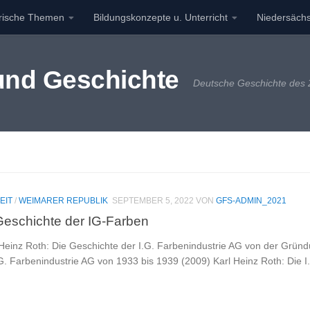
orische Themen
Bildungskonzepte u. Unterricht
Niedersächs
 und Geschichte
Deutsche Geschichte des 2
EIT
/
WEIMARER REPUBLIK
SEPTEMBER 5, 2022
VON
GFS-ADMIN_2021
 Geschichte der IG-Farben
 Heinz Roth: Die Geschichte der I.G. Farbenindustrie AG von der Grün
G. Farbenindustrie AG von 1933 bis 1939 (2009) Karl Heinz Roth: Die I