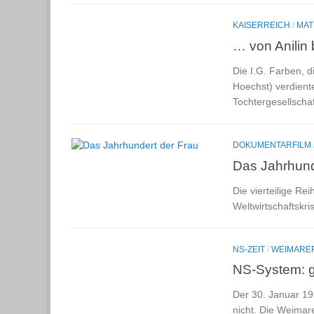
KAISERREICH
/
MAT
… von Anilin
Die I.G. Farben, 
Hoechst) verdient
Tochtergesellscha
DOKUMENTARFILM
Das Jahrhund
Die vierteilige Re
Weltwirtschaftskr
NS-ZEIT
/
WEIMARER
NS-System: ge
Der 30. Januar 19
nicht. Die Weimare