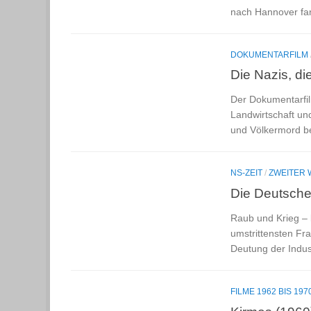
nach Hannover fan
DOKUMENTARFILM
Die Nazis, di
Der Dokumentarfilm
Landwirtschaft un
und Völkermord be
NS-ZEIT
/
ZWEITER 
Die Deutsche
Raub und Krieg – 
umstrittensten Fr
Deutung der Indust
FILME 1962 BIS 197