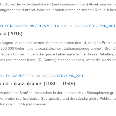
1932, mit der widerstandslosen (verfassungswidrigen) Absetzung der p
ungefähr ein dutzend Jahre dauernden ersten deutschen Republik besi
/
FILME NACH 2000
/
NS-ZEIT
/
SPIELFILM
JULI 24, 2022
VON
GFS-ADMIN_2021
ust (2016)
 August“ erzählt die letzten Monate im Leben des 14-jährigen Ernst Los
 200.000 Opfer nationalsozialistischer „Euthanasieprogramme“. Grundla
obert Domes, in dem die ganze Lebensgeschichte dieses Rebellen, des
nter und menschlicher“ (R. Domes) machen können, wenn die Nazis ihn
IALIEN
/
NS-ZEIT
APRIL 30, 2022
VON
GFS-ADMIN_2021
Nationalsozialismus (1939 – 1945)
wurden die Straßen, besonders in der Innenstadt zu Schauplätzen gro
ie breite, repräsentative Georgstraße und die ständig große Publikumsf
trationen und Agitationen an.