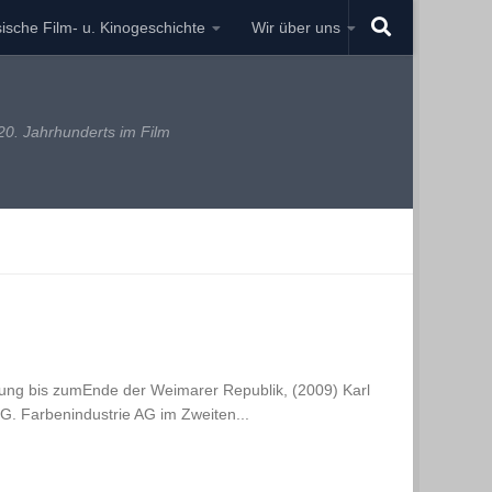
ische Film- u. Kinogeschichte
Wir über uns
0. Jahrhunderts im Film
dung bis zumEnde der Weimarer Republik, (2009) Karl
.G. Farbenindustrie AG im Zweiten...