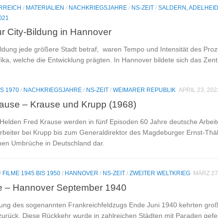
RREICH
/
MATERIALIEN
/
NACHKRIEGSJAHRE
/
NS-ZEIT
/
SALDERN, ADELHEI
021
ur City-Bildung in Hannover
ildung jede größere Stadt betraf, waren Tempo und Intensität des Pro
fika, welche die Entwicklung prägten. In Hannover bildete sich das Ze
IS 1970
/
NACHKRIEGSJAHRE
/
NS-ZEIT
/
WEIMARER REPUBLIK
APRIL 23, 202
ause – Krause und Krupp (1968)
Helden Fred Krause werden in fünf Episoden 60 Jahre deutsche Arbeite
eiter bei Krupp bis zum Generaldirektor des Magdeburger Ernst-Thäl
ichen Umbrüche in Deutschland dar.
/
FILME 1945 BIS 1950
/
HANNOVER
/
NS-ZEIT
/
ZWEITER WELTKRIEG
MÄRZ 27
e – Hannover September 1940
ng des sogenannten Frankreichfeldzugs Ende Juni 1940 kehrten große
urück. Diese Rückkehr wurde in zahlreichen Städten mit Paraden gefeier