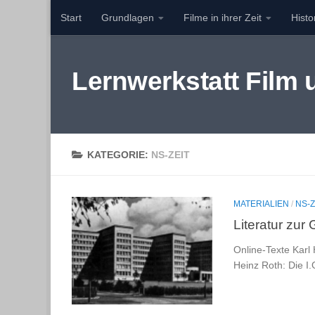
Start
Grundlagen
Filme in ihrer Zeit
Hist
Zum Inhalt springen
Lernwerkstatt Film
KATEGORIE:
NS-ZEIT
MATERIALIEN
/
NS-Z
Literatur zur
Online-Texte Karl
Heinz Roth: Die I.