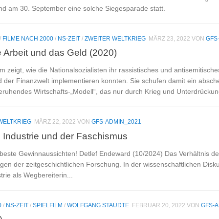
d am 30. September eine solche Siegesparade statt.
/
FILME NACH 2000
/
NS-ZEIT
/
ZWEITER WELTKRIEG
MÄRZ 23, 2022
VON
GFS
e Arbeit und das Geld (2020)
 zeigt, wie die Nationalsozialisten ihr rassistisches und antisemitische
d der Finanzwelt implementieren konnten. Sie schufen damit ein absc
ruhendes Wirtschafts-„Modell“, das nur durch Krieg und Unterdrückung
WELTKRIEG
MÄRZ 22, 2022
VON
GFS-ADMIN_2021
 Industrie und der Faschismus
beste Gewinnaussichten! Detlef Endeward (10/2024) Das Verhältnis d
agen der zeitgeschichtlichen Forschung. In der wissenschaftlichen Dis
rie als Wegbereiterin...
0
/
NS-ZEIT
/
SPIELFILM
/
WOLFGANG STAUDTE
FEBRUAR 20, 2022
VON
GFS-A