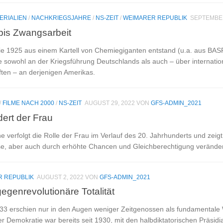
ERIALIEN
/
NACHKRIEGSJAHRE
/
NS-ZEIT
/
WEIMARER REPUBLIK
SEPTEMBER
 bis Zwangsarbeit
die 1925 aus einem Kartell von Chemiegiganten entstand (u.a. aus BASF
e sowohl an der Kriegsführung Deutschlands als auch – über internatio
ften – an derjenigen Amerikas.
/
FILME NACH 2000
/
NS-ZEIT
AUGUST 29, 2022
VON
GFS-ADMIN_2021
ert der Frau
ihe verfolgt die Rolle der Frau im Verlauf des 20. Jahrhunderts und zeigt
ise, aber auch durch erhöhte Chancen und Gleichberechtigung veränder
 REPUBLIK
AUGUST 2, 2022
VON
GFS-ADMIN_2021
genrevolutionäre Totalität
33 erschien nur in den Augen weniger Zeitgenossen als fundamentale
r Demokratie war bereits seit 1930, mit den halbdiktatorischen Präsidi