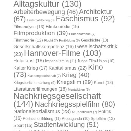
Alltagskultur
(130)
Architektur
Arbeiterbewegung
(46)
Faschismus
(92)
(67)
Erster Weltkrieg
(8)
Filmkomödie
(15)
Filmanalyse
(13)
Filmproduktion
(39)
Filmschaffende
(7)
Filmtheorie
(12)
Geschichte
(10)
Flucht
(7)
Fortbildung
(8)
Gesellschaftskritik
Gesellschaftskompetenz
(16)
Hannover-Filme
(103)
(23)
Holocaust
(18)
Imperialismus
(11)
Junge Film-Union
(10)
Kino
Kapitalismus
(22)
Kalter Krieg
(17)
(73)
Krieg
(40)
Klassengesellschaft
(7)
Kriegsfilm
(29)
Kunst
(13)
Kriegsberichterstattung
(9)
Literaturverfilmungen
(16)
Mentalitäten
(8)
Nachkriegsgesellschaft
(144)
Nachkriegsspielfilm
(80)
Nationalsozialismus
(23)
Politik
NS-Kontinuität
(7)
(16)
Spielfilm
(13)
Politische Bildung
(11)
Propaganda
(10)
Stadtentwicklung
(51)
Sport
(15)