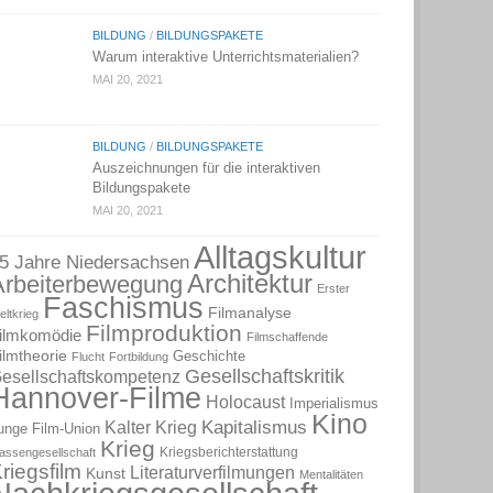
BILDUNG
/
BILDUNGSPAKETE
Warum interaktive Unterrichtsmaterialien?
MAI 20, 2021
BILDUNG
/
BILDUNGSPAKETE
Auszeichnungen für die interaktiven
Bildungspakete
MAI 20, 2021
Alltagskultur
5 Jahre Niedersachsen
Architektur
Arbeiterbewegung
Erster
Faschismus
Filmanalyse
eltkrieg
Filmproduktion
ilmkomödie
Filmschaffende
ilmtheorie
Geschichte
Flucht
Fortbildung
Gesellschaftskritik
esellschaftskompetenz
Hannover-Filme
Holocaust
Imperialismus
Kino
Kapitalismus
Kalter Krieg
unge Film-Union
Krieg
Kriegsberichterstattung
lassengesellschaft
riegsfilm
Literaturverfilmungen
Kunst
Mentalitäten