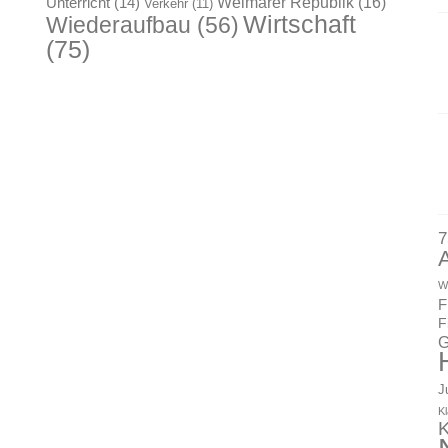
Weimarer Republik
(16)
Unterricht
(14)
Verkehr
(11)
Wirtschaft
Wiederaufbau
(56)
(75)
7
W
F
F
G
J
K
K