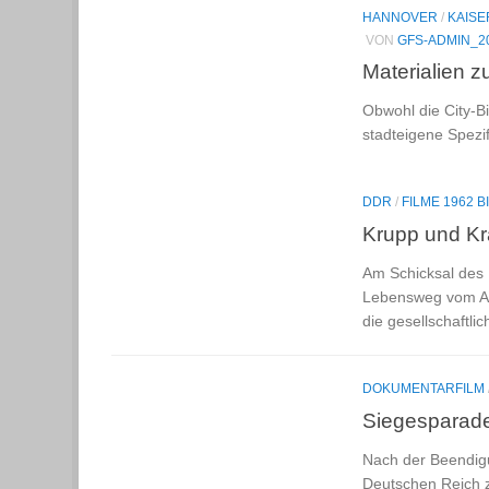
HANNOVER
/
KAISE
VON
GFS-ADMIN_2
Materialien z
Obwohl die City-B
stadteigene Spezi
DDR
/
FILME 1962 B
Krupp und Kr
Am Schicksal des 
Lebensweg vom Arb
die gesellschaftl
DOKUMENTARFILM
Siegesparad
Nach der Beendigu
Deutschen Reich z