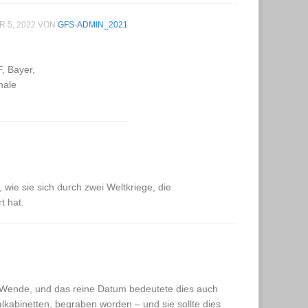
 5, 2022
VON
GFS-ADMIN_2021
, Bayer,
nale
, wie sie sich durch zwei Weltkriege, die
t hat.
 Wende, und das reine Datum bedeutete dies auch
alkabinetten, begraben worden – und sie sollte dies