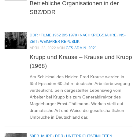
Betriebliche Organisationen in der
SBZ/DDR
DDR
/
FILME 1962 BIS 1970
/
NACHKRIEGSJAHRE
/
NS-
ZEIT
/
WEIMARER REPUBLIK
APRIL 23, 2022
VON
GFS-ADMIN_2021
Krupp und Krause – Krause und Krupp
(1968)
Am Schicksal des Helden Fred Krause werden in
fünf Episoden 60 Jahre deutsche Arbeiterbewegung
verdeutlicht. Sein dargestellter Lebensweg vom
Arbeiter bei Krupp bis zum Generaldirektor des
Magdeburger Ernst-Thälmann- Werkes stellt auf
dramatische Art und Weise die gesellschaftlichen
Umbrüche in Deutschland dar.
50ER JAHRE
/
DDR
/
UNTERRICHTSEINHEITEN