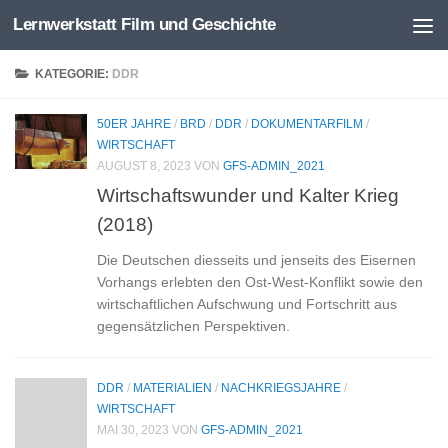
Lernwerkstatt Film und Geschichte
Zum Inhalt springen
KATEGORIE:
DDR
50ER JAHRE
/
BRD
/
DDR
/
DOKUMENTARFILM
/
WIRTSCHAFT
AUGUST 8, 2023
VON
GFS-ADMIN_2021
Wirtschaftswunder und Kalter Krieg
(2018)
Die Deutschen diesseits und jenseits des Eisernen
Vorhangs erlebten den Ost-West-Konflikt sowie den
wirtschaftlichen Aufschwung und Fortschritt aus
gegensätzlichen Perspektiven.
DDR
/
MATERIALIEN
/
NACHKRIEGSJAHRE
/
WIRTSCHAFT
MAI 30, 2023
VON
GFS-ADMIN_2021