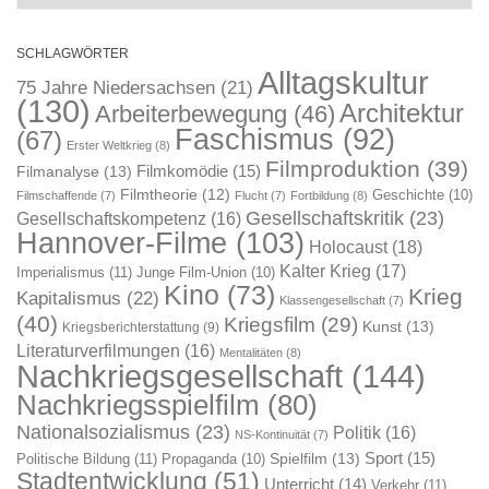
SCHLAGWÖRTER
Alltagskultur
75 Jahre Niedersachsen
(21)
(130)
Architektur
Arbeiterbewegung
(46)
Faschismus
(92)
(67)
Erster Weltkrieg
(8)
Filmproduktion
(39)
Filmkomödie
(15)
Filmanalyse
(13)
Filmtheorie
(12)
Geschichte
(10)
Filmschaffende
(7)
Flucht
(7)
Fortbildung
(8)
Gesellschaftskritik
(23)
Gesellschaftskompetenz
(16)
Hannover-Filme
(103)
Holocaust
(18)
Kalter Krieg
(17)
Imperialismus
(11)
Junge Film-Union
(10)
Kino
(73)
Krieg
Kapitalismus
(22)
Klassengesellschaft
(7)
(40)
Kriegsfilm
(29)
Kunst
(13)
Kriegsberichterstattung
(9)
Literaturverfilmungen
(16)
Mentalitäten
(8)
Nachkriegsgesellschaft
(144)
Nachkriegsspielfilm
(80)
Nationalsozialismus
(23)
Politik
(16)
NS-Kontinuität
(7)
Sport
(15)
Spielfilm
(13)
Politische Bildung
(11)
Propaganda
(10)
Stadtentwicklung
(51)
Unterricht
(14)
Verkehr
(11)