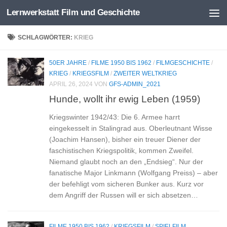
Lernwerkstatt Film und Geschichte
Zum Inhalt springen
SCHLAGWÖRTER:
KRIEG
50ER JAHRE
/
FILME 1950 BIS 1962
/
FILMGESCHICHTE
/
KRIEG
/
KRIEGSFILM
/
ZWEITER WELTKRIEG
APRIL 26, 2024
VON
GFS-ADMIN_2021
Hunde, wollt ihr ewig Leben (1959)
Kriegswinter 1942/43: Die 6. Armee harrt
eingekesselt in Stalingrad aus. Oberleutnant Wisse
(Joachim Hansen), bisher ein treuer Diener der
faschistischen Kriegspolitik, kommen Zweifel.
Niemand glaubt noch an den „Endsieg“. Nur der
fanatische Major Linkmann (Wolfgang Preiss) – aber
der befehligt vom sicheren Bunker aus. Kurz vor
dem Angriff der Russen will er sich absetzen…
FILME 1950 BIS 1962
/
KRIEGSFILM
/
SPIELFILM