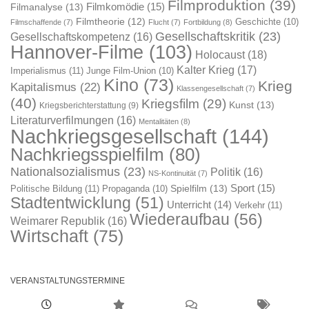
Filmproduktion
(39)
Filmkomödie
(15)
Filmanalyse
(13)
Filmtheorie
(12)
Geschichte
(10)
Filmschaffende
(7)
Flucht
(7)
Fortbildung
(8)
Gesellschaftskritik
(23)
Gesellschaftskompetenz
(16)
Hannover-Filme
(103)
Holocaust
(18)
Kalter Krieg
(17)
Imperialismus
(11)
Junge Film-Union
(10)
Kino
(73)
Krieg
Kapitalismus
(22)
Klassengesellschaft
(7)
(40)
Kriegsfilm
(29)
Kunst
(13)
Kriegsberichterstattung
(9)
Literaturverfilmungen
(16)
Mentalitäten
(8)
Nachkriegsgesellschaft
(144)
Nachkriegsspielfilm
(80)
Nationalsozialismus
(23)
Politik
(16)
NS-Kontinuität
(7)
Sport
(15)
Spielfilm
(13)
Politische Bildung
(11)
Propaganda
(10)
Stadtentwicklung
(51)
Unterricht
(14)
Verkehr
(11)
Wiederaufbau
(56)
Weimarer Republik
(16)
Wirtschaft
(75)
VERANSTALTUNGSTERMINE