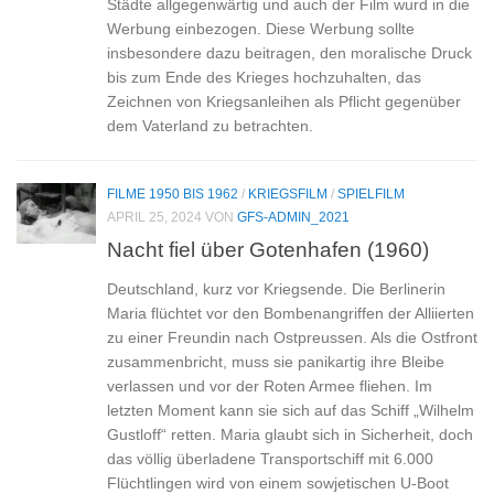
Städte allgegenwärtig und auch der Film wurd in die
Werbung einbezogen. Diese Werbung sollte
insbesondere dazu beitragen, den moralische Druck
bis zum Ende des Krieges hochzuhalten, das
Zeichnen von Kriegsanleihen als Pflicht gegenüber
dem Vaterland zu betrachten.
FILME 1950 BIS 1962
/
KRIEGSFILM
/
SPIELFILM
APRIL 25, 2024
VON
GFS-ADMIN_2021
Nacht fiel über Gotenhafen (1960)
Deutschland, kurz vor Kriegsende. Die Berlinerin
Maria flüchtet vor den Bombenangriffen der Alliierten
zu einer Freundin nach Ostpreussen. Als die Ostfront
zusammenbricht, muss sie panikartig ihre Bleibe
verlassen und vor der Roten Armee fliehen. Im
letzten Moment kann sie sich auf das Schiff „Wilhelm
Gustloff“ retten. Maria glaubt sich in Sicherheit, doch
das völlig überladene Transportschiff mit 6.000
Flüchtlingen wird von einem sowjetischen U-Boot