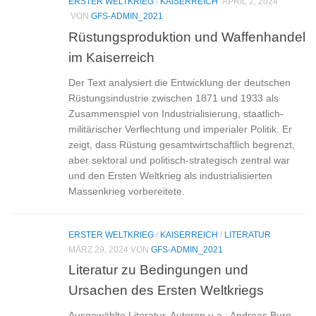
ERSTER WELTKRIEG
/
KAISERREICH
APRIL 2, 2024
VON
GFS-ADMIN_2021
Rüstungsproduktion und Waffenhandel
im Kaiserreich
Der Text analysiert die Entwicklung der deutschen
Rüstungsindustrie zwischen 1871 und 1933 als
Zusammenspiel von Industrialisierung, staatlich-
militärischer Verflechtung und imperialer Politik. Er
zeigt, dass Rüstung gesamtwirtschaftlich begrenzt,
aber sektoral und politisch-strategisch zentral war
und den Ersten Weltkrieg als industrialisierten
Massenkrieg vorbereitete.
ERSTER WELTKRIEG
/
KAISERREICH
/
LITERATUR
MÄRZ 29, 2024
VON
GFS-ADMIN_2021
Literatur zu Bedingungen und
Ursachen des Ersten Weltkriegs
Ausgewählte Literatur. Autoren u.a.: Andreas Buro,