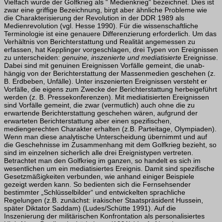
Vielfach wurde der Golfkrieg als “ Medienkrieg“ bezeichnet. Dies ist
zwar eine griffige Bezeichnung, birgt aber ähnliche Probleme wie
die Charakterisierung der Revolution in der DDR 1989 als
Medienrevolution (vgl. Hesse 1990). Für die wissenschaftliche
Terminologie ist eine genauere Differenzierung erforderlich. Um das
Verhältnis von Berichterstattung und Realität angemessen zu
erfassen, hat Kepplinger vorgeschla­gen, drei Typen von Ereignissen
zu unterscheiden:
genuine, inszenierte und
mediati­sierte
Ereignisse.
Dabei sind mit genuinen Ereignissen Vorfälle gemeint, die unab­
hängig von der Berichterstattung der Massenmedien geschehen (z.
B. Erdbeben, Unfälle). Unter inszenierten Ereignissen versteht er
Vorfälle, die eigens zum Zwecke der Berichterstattung herbeigeführt
werden (z. B. Pressekonferenzen). Mit mediati­sierten Ereignissen
sind Vorfälle gemeint, die zwar (vermutlich) auch ohne die zu
erwartende Berichterstattung geschehen wären, aufgrund der
erwarteten Berichter­stattung aber einen spezifischen,
mediengerechten Charakter erhalten (z.B. Parteitage, Olympiaden).
Wenn man diese analytische Unterscheidung übernimmt und auf
die Geschehnisse im Zusammenhang mit dem Golfkrieg bezieht, so
sind im einzel­nen sicherlich alle drei Ereignistypen vertreten.
Betrachtet man den Golfkrieg im gan­zen, so handelt es sich im
wesentlichen um ein mediatisiertes Ereignis. Damit sind spezifische
Gesetzmäßigkeiten verbunden, wie anhand einiger Beispiele
gezeigt werden kann. So bedienten sich die Fernsehsender
bestimmter „Schlüsselbilder“ und entwickelten sprachliche
Regelungen (z.B. zunächst: irakischer Staatspräsident Hussein,
später Diktator Saddam) (Ludes/Schütte 1991). Auf die
Inszenierung der militärischen Konfrontation als personalisiertes