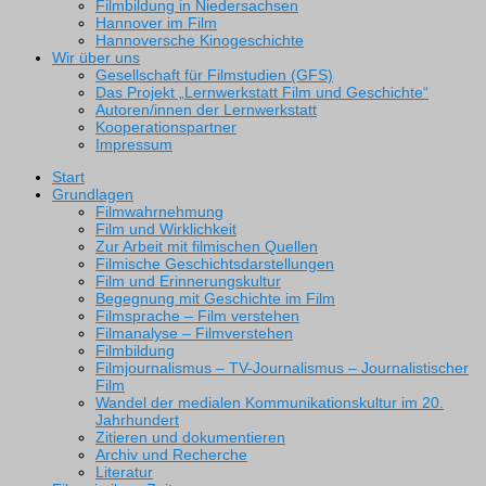
Filmbildung in Niedersachsen
Hannover im Film
Hannoversche Kinogeschichte
Wir über uns
Gesellschaft für Filmstudien (GFS)
Das Projekt „Lernwerkstatt Film und Geschichte“
Autoren/innen der Lernwerkstatt
Kooperationspartner
Impressum
Start
Grundlagen
Filmwahrnehmung
Film und Wirklichkeit
Zur Arbeit mit filmischen Quellen
Filmische Geschichtsdarstellungen
Film und Erinnerungskultur
Begegnung mit Geschichte im Film
Filmsprache – Film verstehen
Filmanalyse – Filmverstehen
Filmbildung
Filmjournalismus – TV-Journalismus – Journalistischer
Film
Wandel der medialen Kommunikationskultur im 20.
Jahrhundert
Zitieren und dokumentieren
Archiv und Recherche
Literatur