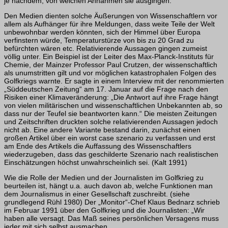
je nachdem, von welchen Annahmen sie ausgingen.
Den Medien dienten solche Äußerungen von Wissenschaftlern vor
allem als Aufhän­ger für ihre Meldungen, dass weite Teile der Welt
unbewohnbar werden könnten, sich der Himmel über Europa
verfinstern würde, Temperaturstürze von bis zu 20 Grad zu
befürchten wären etc. Relativierende Aussagen gingen zumeist
völlig unter. Ein Beispiel ist der Leiter des Max-Planck-Instituts für
Chemie, der Mainzer Professor Paul Crutzen, der wissenschaftlich
als unumstritten gilt und vor möglichen katastro­phalen Folgen des
Golfkriegs warnte. Er sagte in einem Interview mit der renom­mierten
„Süddeutschen Zeitung“ am 17. Januar auf die Frage nach den
Risiken einer Klimaveränderung: „Die Antwort auf ihre Frage hängt
von vielen militärischen und wissenschaftlichen Unbekannten ab, so
dass nur der Teufel sie beantworten kann.“ Die meisten Zeitungen
und Zeitschriften druckten solche relativierenden Aussagen jedoch
nicht ab. Eine andere Variante bestand darin, zunächst einen
großen Artikel über ein worst case szenario zu verfassen und erst
am Ende des Artikels die Auffas­sung des Wissenschaftlers
wiederzugeben, dass das geschilderte Szenario nach realistischen
Einschätzungen höchst unwahrscheinlich sei. (Kalt 1991)
Wie die Rolle der Medien und der Journalisten im Golfkrieg zu
beurteilen ist, hängt u.a. auch davon ab, welche Funktionen man
dem Journalismus in einer Gesellschaft zuschreibt. (siehe
grundlegend Rühl 1980) Der „Monitor“-Chef Klaus Bednarz schrieb
im Februar 1991 über den Golfkrieg und die Journalisten: „Wir
haben alle versagt. Das Maß seines persönlichen Versagens muss
jeder mit sich selbst ausmachen.