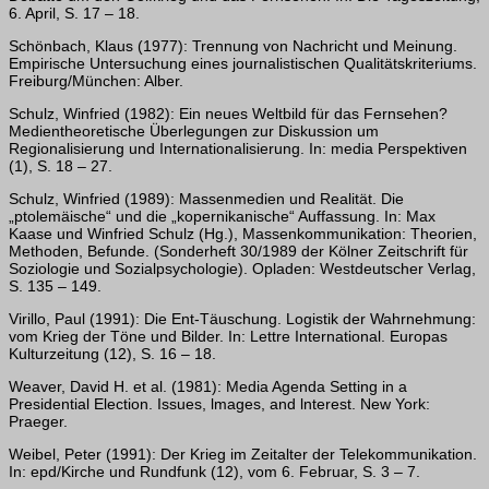
6. April, S. 17 – 18.
Schönbach, Klaus (1977): Trennung von Nachricht und Meinung.
Empirische Untersuchung eines journalistischen Qualitätskriteriums.
Freiburg/München: Alber.
Schulz, Winfried (1982): Ein neues Weltbild für das Fernsehen?
Medientheoretische Überlegungen zur Diskussion um
Regionalisierung und Internationalisierung. In: media Perspektiven
(1), S. 18 – 27.
Schulz, Winfried (1989): Massenmedien und Realität. Die
„ptolemäische“ und die „kopernikanische“ Auffassung. In: Max
Kaase und Winfried Schulz (Hg.), Massenkommunikation: Theorien,
Methoden, Befunde. (Sonderheft 30/1989 der Kölner Zeitschrift für
Soziologie und Sozialpsychologie). Opladen: Westdeutscher Verlag,
S. 135 – 149.
Virillo, Paul (1991): Die Ent-Täuschung. Logistik der Wahrnehmung:
vom Krieg der Töne und Bilder. In: Lettre International. Europas
Kulturzeitung (12), S. 16 – 18.
Weaver, David H. et al. (1981): Media Agenda Setting in a
Presidential Election. Issues, lmages, and lnterest. New York:
Praeger.
Weibel, Peter (1991): Der Krieg im Zeitalter der Telekommunikation.
In: epd/Kirche und Rundfunk (12), vom 6. Februar, S. 3 – 7.