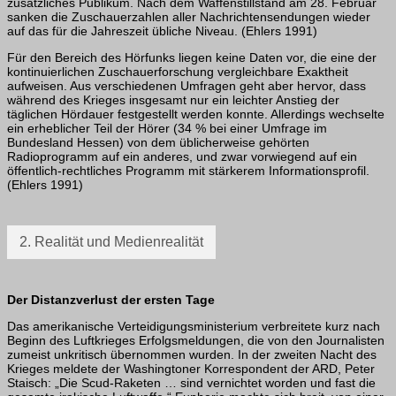
zusätzliches Publikum. Nach dem Waffenstillstand am 28. Februar
sanken die Zuschauerzahlen aller Nachrichten­sendungen wieder
auf das für die Jahreszeit übliche Niveau. (Ehlers 1991)
Für den Bereich des Hörfunks liegen keine Daten vor, die eine der
kontinuierlichen Zuschauerforschung vergleichbare Exaktheit
aufweisen. Aus verschiedenen Umfragen geht aber hervor, dass
während des Krieges insgesamt nur ein leichter Anstieg der
täglichen Hördauer festgestellt werden konnte. Allerdings wechselte
ein erhebli­cher Teil der Hörer (34 % bei einer Umfrage im
Bundesland Hessen) von dem übli­cherweise gehörten
Radioprogramm auf ein anderes, und zwar vorwiegend auf ein
öffentlich-rechtliches Programm mit stärkerem Informationsprofil.
(Ehlers 1991)
2. Realität und Medienrealität
Der Distanzverlust der ersten Tage
Das amerikanische Verteidigungsministerium verbreitete kurz nach
Beginn des Luft­krieges Erfolgsmeldungen, die von den Journalisten
zumeist unkritisch übernommen wurden. In der zweiten Nacht des
Krieges meldete der Washingtoner Korrespondent der ARD, Peter
Staisch: „Die Scud-Raketen … sind vernichtet worden und fast die