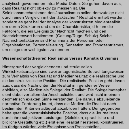
analytisch gewonnenen Intra-Media-Daten. Sie gehen davon aus,
dass Realität nicht objektiv zu messen ist. Die
Selektionsmechanismen des Journalismus sollen demzufolge nicht
durch einen Vergleich mit der „faktischen“ Realität ermittelt werden,
sondern es geht bei der Analyse der konstruierten Medienrealität
um deren Strukturen und um die Charakteristika, d.h. um die
Faktoren, die ein Ereignis zur Nachricht machen und den
Nachrichtenwert bestimmen. (Galtung/Ruge, Schulz) Solche
Nachrichtenfaktoren sind Prominenz der Personen oder
Organisationen, Personalisierung, Sensation und Ethnozentrismus,
um einige der wichtigsten zu nennen.
Wissenschaftstheorie: Realismus
versus Konstruktivismus
Hintergrund der vergleichenden und strukturellen
Wirklichkeitsanalyse sind zwei antagonistische Betrachtungsweisen
zum Verhältnis von Realität und Medienrealität: die realistische und
die konstruktivistische Position. Die realistische Position geht davon
aus, dass die Nachrichten die Realität in irgendeiner Weise
abbilden, also Medien als Spiegel der Realität. Die Spiegelmetapher
dient dabei vor allem der An­schaulichkeit und wird nicht in einem
geometrisch exakten Sinne verstanden. Die daraus abzuleitende
normative Forderung lautet, dass die Medien die Realität nach
bestimmten Kriterien adäquat abzubilden hätten. Demgegenüber
behauptet die kon­struktivistische Position, dass die Journalisten
durch ihre subjektiven Leistungen (Selektion, sprachliche und
bildliche Gestaltung etc.) erst eine Realität herstellen, konstruieren.
Im übrigen würden viele Ereignisse von Pressestellen,