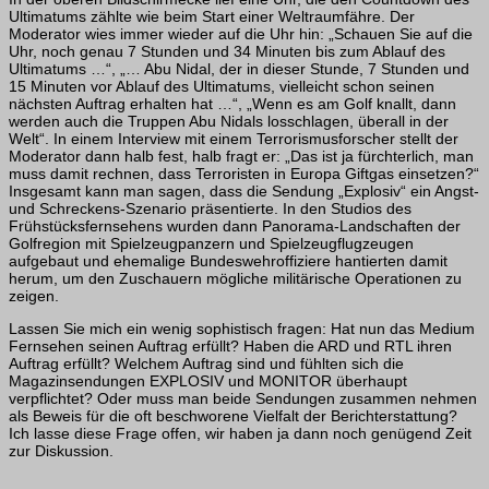
Ultimatums zählte wie beim Start einer Weltraum­fähre. Der
Moderator wies immer wieder auf die Uhr hin: „Schauen Sie auf die
Uhr, noch genau 7 Stunden und 34 Minuten bis zum Ablauf des
Ultimatums …“, „… Abu Nidal, der in dieser Stunde, 7 Stunden und
15 Minuten vor Ablauf des Ultimatums, vielleicht schon seinen
nächsten Auftrag erhalten hat …“, „Wenn es am Golf knallt, dann
werden auch die Truppen Abu Nidals losschlagen, überall in der
Welt“. In einem Interview mit einem Terrorismusforscher stellt der
Moderator dann halb fest, halb fragt er: „Das ist ja fürchterlich, man
muss damit rechnen, dass Terroristen in Europa Giftgas einsetzen?“
Insgesamt kann man sagen, dass die Sendung „Explosiv“ ein Angst-
und Schreckens-Szenario präsentierte. In den Studios des
Frühstücksfernsehens wurden dann Panorama-Landschaften der
Golfregion mit Spielzeugpanzern und Spielzeugflugzeugen
aufgebaut und ehemalige Bundeswehr­offiziere hantierten damit
herum, um den Zuschauern mögliche militärische Operationen zu
zeigen.
Lassen Sie mich ein wenig sophistisch fragen: Hat nun das Medium
Fernsehen sei­nen Auftrag erfüllt? Haben die ARD und RTL ihren
Auftrag erfüllt? Welchem Auftrag sind und fühlten sich die
Magazinsendungen EXPLOSIV und MONITOR überhaupt
verpflichtet? Oder muss man beide Sendungen zusammen nehmen
als Beweis für die oft beschworene Vielfalt der Berichterstattung?
Ich lasse diese Frage offen, wir haben ja dann noch genügend Zeit
zur Diskussion.