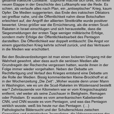
gesamte irakische Luftwaffe.“ Euphorie machte sich breit, von einer
neuen Etappe in der Geschichte des Luftkampfs war die Rede. Es
schien, als verlaufe alles nach Plan, ein „antiseptischer“ Krieg, kaum
Opfer. Die Medien suggerierten, das Ende des irakischen Diktators
sei greifbar nahe, und die Öffentlichkeit nahm diese Botschaften
erleichtert auf, der Angriff der alliierten Streitkräfte wurde positiver
bewertet. Umso größer war die Ernüchterung, als die ersten Scud-
Raketen in Israel einschlugen und sich herausstellte, dass die
Siegesmeldungen der ersten Tage weniger militärische Erfolge,
sondern mehr Erfolge der Öffentlichkeitsarbeit des Pentagon
darstellten. Die Öffentlichkeit war doppelt enttäuscht: Die Angst vor
einem gigantischen Krieg kehrte schnell zurück, und das Vertrauen
in die Medien war erschüttert.
Bei den Boulevardzeitungen ist man einen lockeren Umgang mit der
Wahrheit ge­wohnt, aber dass auch die seriösen Medien alle
Grundregeln der Recherche verges­sen hatten, wurde ihnen in der
Folge immer wieder vorgehalten. Neben der Debatte um
Rechtfertigung und Verlauf des Krieges entstand eine Debatte um
die Rolle der Medien. Bissig kommentierten Kleine-Brockhoff et al.
in der Wochenzeitung „Die Zeit“: „Woher wusste denn unser Mann
in Washington, wie es um die Scud-Raketen im Wüstensand bestellt
war? Zehntausende von Kilometern war er vom Kriegs­schauplatz
entfernt, viel weiter als seine Zuschauer in Bietigheim, Remagen
oder Potsdam. Er wusste es vom amerikanischen Kabelsender
CNN, und CNN wusste es vom Pentagon, und was das Pentagon
wirklich wusste, weiß bis heute nur das Pentagon. (…)
Pathologische Bildersucht und der Schulterschluss zwischen
Generälen und patriotischen Journalisten, die Videosequenzen der