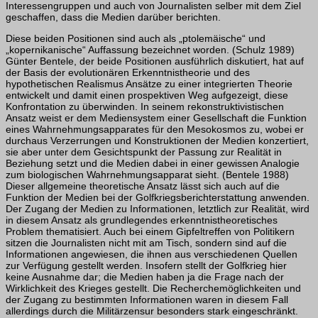
Interessengruppen und auch von Journalisten selber mit dem Ziel
geschaffen, dass die Medien darüber berichten.
Diese beiden Positionen sind auch als „ptolemäische“ und
„kopernikanische“ Auffas­sung bezeichnet worden. (Schulz 1989)
Günter Bentele, der beide Positionen aus­führlich diskutiert, hat auf
der Basis der evolutionären Erkenntnistheorie und des
hypothetischen Realismus Ansätze zu einer integrierten Theorie
entwickelt und damit einen prospektiven Weg aufgezeigt, diese
Konfrontation zu überwinden. In seinem rekonstruktivistischen
Ansatz weist er dem Mediensystem einer Gesellschaft die Funktion
eines Wahrnehmungsapparates für den Mesokosmos zu, wobei er
durch­aus Verzerrungen und Konstruktionen der Medien konzertiert,
sie aber unter dem Gesichtspunkt der Passung zur Realität in
Beziehung setzt und die Medien dabei in einer gewissen Analogie
zum biologischen Wahrnehmungsapparat sieht. (Bentele 1988)
Dieser allgemeine theoretische Ansatz lässt sich auch auf die
Funktion der Medien bei der Golfkriegsberichterstattung anwenden.
Der Zugang der Medien zu Informationen, letztlich zur Realität, wird
in diesem Ansatz als grundlegendes erkenntnistheoretisches
Problem thematisiert. Auch bei einem Gipfeltreffen von Politikern
sitzen die Journalisten nicht mit am Tisch, sondern sind auf die
Informationen angewiesen, die ihnen aus verschiedenen Quellen
zur Verfügung gestellt werden. Insofern stellt der Golfkrieg hier
keine Ausnahme dar; die Medien haben ja die Frage nach der
Wirklichkeit des Krieges gestellt. Die Recherchemöglichkeiten und
der Zugang zu bestimmten Informationen waren in diesem Fall
allerdings durch die Militärzensur besonders stark eingeschränkt.