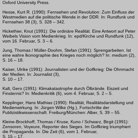
Oxford University Press.
Hesse, Kurt R. (1990): Fernsehen und Revolution: Zum Einfluss der
Westmedien auf die politische Wende in der DDR. In: Rundfunk und
Fernsehen 38 (3), S. 328 – 342.
Hickethier, Knut (1991): Die ordinäre Realität. Eine Antwort auf Peter
Weibels Vision vom Medienkrieg. In: epd/Kirche und Rundfunk (12),
vom 16. Februar, S. 3 – 6.
Jung, Thomas / Müller-Doohm, Stefan (1991): Sprengarbeiten. Ist
eine wahre lkonographie des Krieges noch möglich? In: medium (2),
S. 16 – 18.
Kaiser, Ulrike (1991): Journalisten und der Golfkrieg: Die Ohnmacht
der Medien. In: Journalist (3),
S. 10 – 17.
Kalt, Gero (1991): Klimakatastrophe durch Ölbrände. Eiszeit und
Finsternis? In: Medienkritik (6), vom 4. Februar, S. 2 – 5.
Kepplinger, Hans Mathias (1990): Realität, Realitätsdarstellung und
Medienwirkung. In: Jürgen Wilke (Hg.), Fortschritte der
Publizistikwissenschaft. Freiburg/München: Alber, S. 39 – 55.
Kleine-Brockhoff, Thomas / Kruse, Kuno / Schwarz, Birgit (1991):
Zensoren, Voyeure, Reporter des Sieges. Im Golfkrieg triumphiert
die Propaganda. In: Die Zeit (6), vom 1. Februar,
S. 15 – 17.