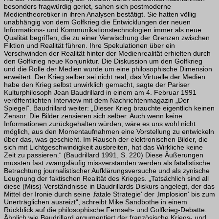
besonders fragwürdig geriet, sahen sich postmoderne
Medientheoretiker in ihren Analysen bestätigt. Sie hatten völlig
unabhängig von dem Golfkrieg die Entwicklungen der neuen
Informations- und Kommunikationstechnologien immer als neue
Qualität begriffen, die zu einer Verwischung der Grenzen zwischen
Fiktion und Realität führen. Ihre Spekulationen über ein
Verschwinden der Realität hinter der Medienrealität erhielten durch
den Golfkrieg neue Konjunktur. Die Diskussion um den Golfkrieg
und die Rolle der Medien wurde um eine philosophische Dimension
erweitert. Der Krieg selber sei nicht real, das Virtuelle der Medien
habe den Krieg selbst unwirklich gemacht, sagte der Pariser
Kulturphilosoph Jean Baudrillard in einem am 4. Februar 1991
veröffent­lichten Interview mit dem Nachrichtenmagazin „Der
Spiegel“. Baudrillard weiter: „Dieser Krieg brauchte eigentlich keinen
Zensor. Die Bilder zensieren sich selber. Auch wenn keine
Informationen zurückgehalten würden, wäre es uns wohl nicht
möglich, aus den Momentaufnahmen eine Vorstellung zu entwickeln
über das, was geschieht. Im Rausch der elektronischen Bilder, die
sich mit Lichtgeschwindigkeit ausbreiten, hat das Wirkliche keine
Zeit zu passieren.“ (Baudrillard 1991, S. 220) Diese Äußerungen
mussten fast zwangsläufig missverstanden werden als fatalistische
Betrachtung journalistischer Aufklärungsversuche und als zynische
Leugnung der faktischen Realität des Krieges. „Tatsächlich sind all
diese (Miss)-Verständnisse in Baudrillards Diskurs angelegt, der das
Mittel der Ironie durch seine ‚fatale Strategie‘ der ‚Implosion‘ bis zum
Unerträglichen ausreizt“, schreibt Mike Sandbothe in einem
Rückblick auf die philosophische Fernseh- und Golfkrieg-Debatte.
Ähnlich wie Baudrillard argumentiert der französische Kriegs- und