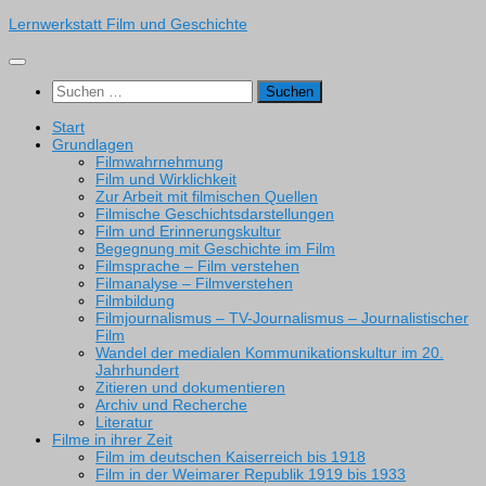
Zum
Lernwerkstatt Film und Geschichte
Inhalt
springen
Suchen
nach:
Start
Grundlagen
Filmwahrnehmung
Film und Wirklichkeit
Zur Arbeit mit filmischen Quellen
Filmische Geschichtsdarstellungen
Film und Erinnerungskultur
Begegnung mit Geschichte im Film
Filmsprache – Film verstehen
Filmanalyse – Filmverstehen
Filmbildung
Filmjournalismus – TV-Journalismus – Journalistischer
Film
Wandel der medialen Kommunikationskultur im 20.
Jahrhundert
Zitieren und dokumentieren
Archiv und Recherche
Literatur
Filme in ihrer Zeit
Film im deutschen Kaiserreich bis 1918
Film in der Weimarer Republik 1919 bis 1933