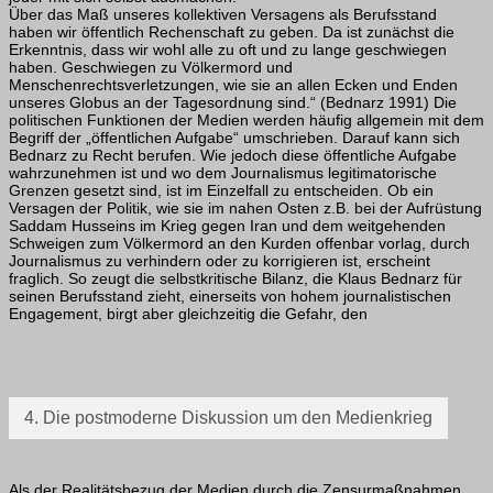
Über das Maß unseres kollektiven Versagens als Berufsstand
haben wir öffentlich Rechenschaft zu geben. Da ist zunächst die
Erkenntnis, dass wir wohl alle zu oft und zu lange geschwiegen
haben. Geschwiegen zu Völkermord und
Menschenrechtsverletzungen, wie sie an allen Ecken und Enden
unseres Globus an der Tagesordnung sind.“ (Bednarz 1991) Die
politischen Funktionen der Medien werden häufig allgemein mit dem
Begriff der „öffentlichen Aufgabe“ umschrieben. Darauf kann sich
Bednarz zu Recht berufen. Wie jedoch diese öffentliche Aufgabe
wahrzunehmen ist und wo dem Journalismus legitimatorische
Grenzen gesetzt sind, ist im Einzelfall zu entscheiden. Ob ein
Versagen der Politik, wie sie im nahen Osten z.B. bei der Aufrüstung
Saddam Husseins im Krieg gegen Iran und dem weitgehenden
Schweigen zum Völkermord an den Kurden offenbar vorlag, durch
Journalismus zu verhindern oder zu korrigieren ist, erscheint
fraglich. So zeugt die selbstkritische Bilanz, die Klaus Bednarz für
seinen Berufsstand zieht, einerseits von hohem journalistischen
Engagement, birgt aber gleichzeitig die Gefahr, den
4. Die postmoderne Diskussion um den Medienkrieg
Als der Realitätsbezug der Medien durch die Zensurmaßnahmen