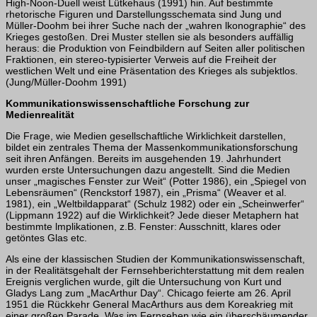
High-Noon-Duell weist Lütkehaus (1991) hin. Auf bestimmte
rhetorische Figuren und Darstellungsschemata sind Jung und
Müller-Doohm bei ihrer Suche nach der „wahren lkonographie“ des
Krieges ge­stoßen. Drei Muster stellen sie als besonders auffällig
heraus: die Produktion von Feindbildern auf Seiten aller politischen
Fraktionen, ein stereo-typisierter Verweis auf die Freiheit der
westlichen Welt und eine Präsentation des Krieges als subjektlos.
(Jung/Müller-Doohm 1991)
Kommunikationswissenschaftliche Forschung zur
Medienrealität
Die Frage, wie Medien gesellschaftliche Wirklichkeit darstellen,
bildet ein zentrales Thema der Massenkommunikationsforschung
seit ihren Anfängen. Bereits im ausge­henden 19. Jahrhundert
wurden erste Untersuchungen dazu angestellt. Sind die Medien
unser „magisches Fenster zur Weit“ (Potter 1986), ein „Spiegel von
Lebens­räumen“ (Renckstorf 1987), ein „Prisma“ (Weaver et al.
1981), ein „Weltbildapparat“ (Schulz 1982) oder ein „Scheinwerfer“
(Lippmann 1922) auf die Wirklichkeit? Jede dieser Metaphern hat
bestimmte lmplikationen, z.B. Fenster: Ausschnitt, klares oder
getöntes Glas etc.
Als eine der klassischen Studien der Kommunikationswissenschaft,
in der Realitäts­gehalt der Fernsehberichterstattung mit dem realen
Ereignis verglichen wurde, gilt die Untersuchung von Kurt und
Gladys Lang zum „MacArthur Day“. Chicago feierte am 26. April
1951 die Rückkehr General MacArthurs aus dem Koreakrieg mit
einer großen Parade. Was im Fernsehen wie ein überschäumender