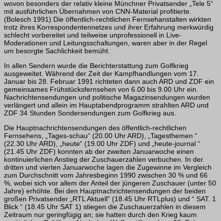
wovon besonders der relativ kleine Münchner Privatsender „Tele 5“
mit ausführlichen Übernahmen von CNN-Material profitierte.
(Bolesch 1991) Die öffentlich-rechtlichen Fernsehanstalten wirkten
trotz ihres Korrespondentennetzes und ihrer Erfahrung merkwürdig
schlecht vor­bereitet und teilweise unprofessionell in Live-
Moderationen und Leitungsschaltungen, waren aber in der Regel
um besorgte Sachlichkeit bemüht.
In allen Sendern wurde die Berichterstattung zum Golfkrieg
ausgeweitet. Während der Zeit der Kampfhandlungen vom 17.
Januar bis 28. Februar 1991 richteten dann auch ARD und ZDF ein
gemeinsames Frühstücksfernsehen von 6.00 bis 9.00 Uhr ein.
Nachrichtensendungen und politische Magazinsendungen wurden
verlängert und allein im Hauptabendprogramm strahlten ARD und
ZDF 34 Stunden Sondersendungen zum Golfkrieg aus.
Die Hauptnachrichtensendungen des öffentlich-rechtlichen
Fernsehens, „Tages-schau“ (20.00 Uhr ARD), „Tagesthemen “
(22.30 Uhr ARD), „heute“ (19.00 Uhr ZDF) und „heute-journal “
(21.45 Uhr ZDF) konnten ab der zweiten Januarwoche einen
kontinuierlichen Anstieg der Zuschauerzahlen verbuchen. In der
dritten und vierten Januarwoche lagen die Zugewinne im Vergleich
zum Durchschnitt vom Jahresbeginn 1990 zwischen 30 % und 66
%, wobei sich vor allem der Anteil der jüngeren Zuschauer (unter 50
Jahre) erhöhte. Bei den Hauptnachrichtensendungen der beiden
großen Privatsender „RTL Aktuell“ (18.45 Uhr RTLplus) und “ SAT. 1
Blick “ (18.45 Uhr SAT 1) stiegen die Zuschauerzahlen in diesem
Zeitraum nur geringfügig an; sie hatten durch den Krieg kaum