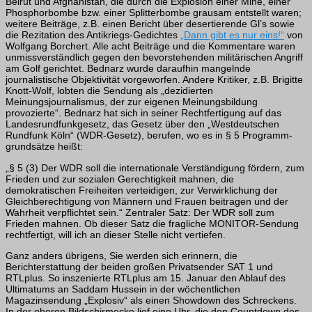
Beirut und Afghanistan, die durch die Explosion einer Mine, einer
Phosphorbombe bzw. einer Splitterbombe grausam entstellt waren;
weitere Beiträge, z.B. einen Bericht über desertierende Gl’s sowie
die Rezitation des Antikriegs-Gedichtes
„Dann gibt es nur eins!“
von
Wolfgang Borchert. Alle acht Beiträge und die Kommentare waren
unmissverständlich gegen den bevorstehenden militärischen Angriff
am Golf gerichtet. Bednarz wurde daraufhin mangelnde
journalistische Objektivität vorge­worfen. Andere Kritiker, z.B. Brigitte
Knott-Wolf, lobten die Sendung als „dezidierten
Meinungsjournalismus, der zur eigenen Meinungsbildung
provozierte“. Bednarz hat sich in seiner Rechtfertigung auf das
Landesrundfunkgesetz, das Gesetz über den „Westdeutschen
Rundfunk Köln“ (WDR-Gesetz), berufen, wo es in § 5 Programm­
grundsätze heißt:
„§ 5 (3) Der WDR soll die internationale Verständigung fördern, zum
Frieden und zur sozialen Gerechtigkeit mahnen, die
demokratischen Freiheiten verteidigen, zur Verwirklichung der
Gleichberechtigung von Männern und Frauen beitragen und der
Wahrheit verpflichtet sein.“ Zentraler Satz: Der WDR soll zum
Frieden mahnen. Ob dieser Satz die fragliche MONITOR-Sendung
rechtfertigt, will ich an dieser Stelle nicht vertiefen.
Ganz anders übrigens, Sie werden sich erinnern, die
Berichterstattung der beiden großen Privatsender SAT 1 und
RTLplus. So inszenierte RTLplus am 15. Januar den Ablauf des
Ultimatums an Saddam Hussein in der wöchentlichen
Magazinsendung „Explosiv“ als einen Showdown des Schreckens.
In der oberen Bildschirmecke lief eine Uhr, die den Countdown des