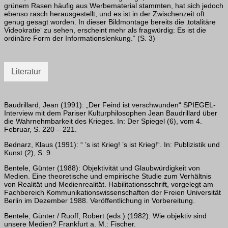
grünem Rasen häufig aus Werbematerial stammten, hat sich jedoch
ebenso rasch herausgestellt, und es ist in der Zwischenzeit oft
genug gesagt worden. In dieser Bildmontage bereits die ‚totalitäre
Videokratie‘ zu sehen, erscheint mehr als fragwürdig: Es ist die
ordinäre Form der Informationslenkung.“ (S. 3)
Literatur
Baudrillard, Jean (1991): „Der Feind ist verschwunden“ SPIEGEL-
Interview mit dem Pariser Kulturphilosophen Jean Baudrillard über
die Wahrnehmbarkeit des Krieges. In: Der Spiegel (6), vom 4.
Februar, S. 220 – 221.
Bednarz, Klaus (1991): “ ’s ist Krieg! ’s ist Krieg!“. In: Publizistik und
Kunst (2), S. 9.
Bentele, Günter (1988): Objektivität und Glaubwürdigkeit von
Medien. Eine theoretische und empirische Studie zum Verhältnis
von Realität und Medienrealität. Habilitationsschrift, vorgelegt am
Fachbereich Kommunikationswissenschaften der Freien Universität
Berlin im Dezember 1988. Veröffentlichung in Vorbereitung.
Bentele, Günter / Ruoff, Robert (eds.) (1982): Wie objektiv sind
unsere Medien? Frankfurt a. M.: Fischer.