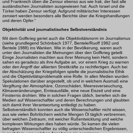
und Frankreich üben die Zensur ebenso aus wie Irak, der fast alle
ausländischen Journalisten ausgewiesen hat. Auch Israel und die
Türkei haben Zensur verfügt. Aufgrund militärischer Interessen
zensiert werden besonders alle Berichte über die Kriegshandlungen
und deren Opfer.“
Objektivität und journalistisches Selbstverständnis
Mit dem Golfkrieg geriet auch die Objektivitätsnorm im Journalismus
(siehe grundlegend Schönbach 1977, Bentele/Ruoff 1982 und
Bentele 1988) ins Wanken. Wie in der Bevölkerung, waren auch
unter den Journalisten die Meinungen über den Golf­krieg geteilt.
Einige Journalisten machten aus ihrer Meinung kein Hehl, sondern
sa­hen es geradezu als ihre Aufgabe an, vor einem Krieg zu warnen
oder den Angriff der alliierten Streitkräfte zu rechtfertigen. Auch bei
der Abschätzung der Kriegsfolgen spielte die journalistische Ethik
und die Objektivitätsproblematik eine Rolle. In allen Medien wurden
Spekulationen darüber angestellt, ob und in welchem Ausmaß eine
Vergiftung der Atmosphäre, Ozonschäden, Meeresverseuchung,
Klimaveränderungen, Ernteausfälle, eine neue Eiszeit und eine
Finsternis drohten. Wie in solchen Fragen üblich, beriefen sich die
Medien auf Wissenschaftler und deren Berechnungen und glaubten
sich damit ihrer Verantwortung entledigt zu haben.
Selbstverständlich konnten auch die Wissenschaftler nicht wissen,
aus wie vielen Bohrlöchern welche Mengen Öl täglich verbrennen,
über welchen Zeitraum, mit weicher Rußentwicklung und welche
komplexen Wirkungen dies haben würde. So kamen die vielen
befragten Wissenschaftler zu völlig unterschiedlichen Ergebnissen,