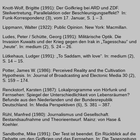
Knott-Wolf, Brigitte (1991): Der Goifkrieg bei ARD und ZDF.
Steilvertretung, Parallelaktion oder Beschleunigungseffekt? In:
Funk-Korrespondenz (3), vom 17. Januar, S. 1 – 3.
Lippmann, Walter (1922): Public Opinion. New York: Macmillan.
Ludes, Peter / Schütte, Georg (1991): Militärische Optik. Die
Invasion Kuwaits und der Krieg gegen den Irak in „Tagesschau“ und
„heute“. In: medium (2), S. 24 – 26.
Lütkehaus, Ludger (1991): „To Saddam, with love“. In: medium (2),
S. 14 – 15.
Potter, James W. (1986): Perceived Reality and the Cultivation
Hypothesis. In: Journal of Broadcasting and Electonic Media 30 (2),
S. 159 – 174.
Renckstorf, Karsten (1987): Lokalprogramme von Hörfunk und
Fernsehen: Spiegel der Unterschiedlichkeit von Lebensräumen?
Befunde aus den Niederlanden und der Bundesrepublik
Deutschland. In: Media Perspektiven (6), S. 381 – 387.
Rühl, Manfred (1980): Journalismus und Gesellschaft.
Bestandsaufnahme und Theorieentwurf. Mainz: von Hase &
Koehler.
Sandbothe, Mike (1991): Der Test ist beendet. Ein Rückblick auf die
Debatte um den Golfkrieg und das Fernsehen. In: Die Tageszeitung,