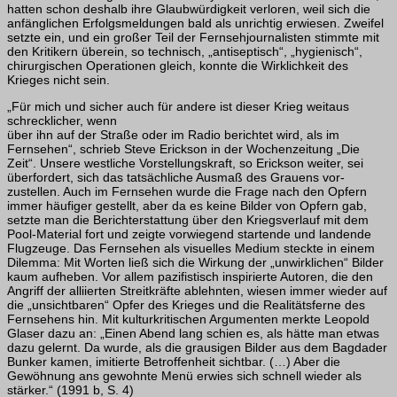
hatten schon deshalb ihre Glaubwürdigkeit verloren, weil sich die
an­fänglichen Erfolgsmeldungen bald als unrichtig erwiesen. Zweifel
setzte ein, und ein großer Teil der Fernsehjournalisten stimmte mit
den Kritikern überein, so technisch, „antiseptisch“, „hygienisch“,
chirurgischen Operationen gleich, konnte die Wirklichkeit des
Krieges nicht sein.
„Für mich und sicher auch für andere ist dieser Krieg weitaus
schrecklicher, wenn
über ihn auf der Straße oder im Radio berichtet wird, als im
Fernsehen“, schrieb Steve Erickson in der Wochenzeitung „Die
Zeit“. Unsere westliche Vorstellungskraft, so Erickson weiter, sei
überfordert, sich das tatsächliche Ausmaß des Grauens vor­
zustellen. Auch im Fernsehen wurde die Frage nach den Opfern
immer häufiger ge­stellt, aber da es keine Bilder von Opfern gab,
setzte man die Berichterstattung über den Kriegsverlauf mit dem
Pool-Material fort und zeigte vorwiegend startende und landende
Flugzeuge. Das Fernsehen als visuelles Medium steckte in einem
Di­lemma: Mit Worten ließ sich die Wirkung der „unwirklichen“ Bilder
kaum aufheben. Vor allem pazifistisch inspirierte Autoren, die den
Angriff der alliierten Streitkräfte ab­lehnten, wiesen immer wieder auf
die „unsichtbaren“ Opfer des Krieges und die Rea­litätsferne des
Fernsehens hin. Mit kulturkritischen Argumenten merkte Leopold
Gla­ser dazu an: „Einen Abend lang schien es, als hätte man etwas
dazu gelernt. Da wurde, als die grausigen Bilder aus dem Bagdader
Bunker kamen, imitierte Betrof­fenheit sichtbar. (…) Aber die
Gewöhnung ans gewohnte Menü erwies sich schnell wieder als
stärker.“ (1991 b, S. 4)