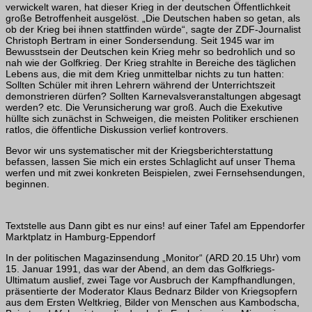
verwickelt waren, hat dieser Krieg in der deutschen Öffentlichkeit
große Betroffenheit ausgelöst. „Die Deutschen haben so getan, als
ob der Krieg bei ihnen stattfinden würde“, sagte der ZDF-Journalist
Christoph Bertram in einer Sondersendung. Seit 1945 war im
Bewusstsein der Deutschen kein Krieg mehr so bedrohlich und so
nah wie der Golfkrieg. Der Krieg strahlte in Bereiche des täglichen
Lebens aus, die mit dem Krieg unmittelbar nichts zu tun hatten:
Sollten Schüler mit ihren Lehrern während der Unterrichtszeit
demon­strieren dürfen? Sollten Karnevalsveranstaltungen abgesagt
werden? etc. Die Verun­sicherung war groß. Auch die Exekutive
hüllte sich zunächst in Schweigen, die meisten Politiker erschienen
ratlos, die öffentliche Diskussion verlief kontrovers.
Bevor wir uns systematischer mit der Kriegsberichterstattung
befassen, lassen Sie mich ein erstes Schlaglicht auf unser Thema
werfen und mit zwei konkreten Beispielen, zwei Fernsehsendungen,
beginnen.
Textstelle aus Dann gibt es nur eins! auf einer Tafel am Eppendorfer
Marktplatz in Hamburg-Eppendorf
In der politischen Magazinsendung „Monitor“ (ARD 20.15 Uhr) vom
15. Januar 1991, das war der Abend, an dem das Golfkriegs-
Ultimatum auslief, zwei Tage vor Aus­bruch der Kampfhandlungen,
präsentierte der Moderator Klaus Bednarz Bilder von Kriegsopfern
aus dem Ersten Weltkrieg, Bilder von Menschen aus Kambodscha,