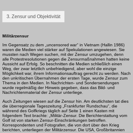
3. Zensur und Objektivität
Militärzensur
Im Gegensatz zu dem „uncensored war“ in Vietnam (Hallin 1986)
waren die Medien viel stärker auf Spekulationen angewiesen. Sie
mussten nach Wegen suchen, mit der Zensur umzugehen, denn
alle Protestresolutionen gegen die Zensurmaßnahmen hatten keine
Aussicht auf Erfolg. So beschnitten die Medien schließlich einen
Weg, der zwar letztlich unbefriedigend, aber wohl die einzige
Möglichkeit war, ihrem Informationsauftrag gerecht zu werden. Nach
den unkritischen Übernahmen der ersten Tage, wurde Zensur zum
Thema in den Medien. In Nachrichten- und Sondersendun­gen
wurde regelmäßig der Hinweis gegeben, dass das Bild- und
Nachrichtenmaterial der Zensur unterliege.
Auch Zeitungen wiesen auf die Zensur hin. Am deutlichsten tat dies
die überregio­nale Tageszeitung „Frankfurter Rundschau“, die
während des Golfkriegs täglich auf Seite 1 einen Kasten mit
folgendem Text brachte: „Militär-Zensur. Die Berichterstat­tung vom
Golf ist von starken Zensur-Einschränkungen betroffen.
Korrespondenten und Fotografen, die von dort über den Krieg
berichten, unterliegen der Militärzensur. Die USA, Großbritannien