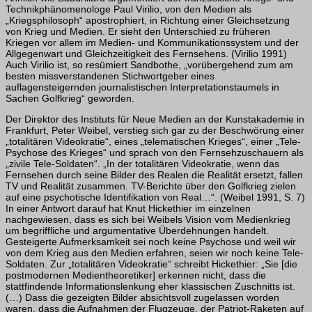
Technikphänomenologe Paul Virilio, von den Medien als
„Kriegsphilosoph“ apostrophiert, in Richtung einer Gleichsetzung
von Krieg und Medien. Er sieht den Unterschied zu früheren
Kriegen vor allem im Medien- und Kommunikationssystem und der
Allgegenwart und Gleichzeitigkeit des Fernsehens. (Virilio 1991)
Auch Virilio ist, so resümiert Sandbothe, „vorübergehend zum am
besten missverstandenen Stichwortgeber eines
auflagensteigernden journalistischen Interpretationstaumels in
Sachen Golfkrieg“ geworden.
Der Direktor des Instituts für Neue Medien an der Kunstakademie in
Frankfurt, Peter Weibel, verstieg sich gar zu der Beschwörung einer
„totalitären Videokratie“, eines „telematischen Krieges“, einer „Tele-
Psychose des Krieges“ und sprach von den Fernsehzuschauern als
„zivile Tele-Soldaten“. „In der totalitären Videokratie, wenn das
Fernsehen durch seine Bilder des Realen die Realität ersetzt, fallen
TV und Realität zusammen. TV-Berichte über den Golfkrieg zielen
auf eine psychotische Identifikation von Real…“. (Weibel 1991, S. 7)
In einer Antwort darauf hat Knut Hickethier im einzelnen
nachgewiesen, dass es sich bei Weibels Vision vom Medienkrieg
um begriffliche und argumentative Überdehnungen handelt.
Gesteigerte Aufmerksamkeit sei noch keine Psychose und weil wir
von dem Krieg aus den Medien erfahren, seien wir noch keine Tele-
Soldaten. Zur „totalitären Videokratie“ schreibt Hickethier: „Sie [die
postmodernen Medientheoretiker] erkennen nicht, dass die
stattfindende Informationslenkung eher klassischen Zuschnitts ist.
(…) Dass die gezeigten Bilder absichtsvoll zugelassen worden
waren, dass die Aufnahmen der Flugzeuge, der Patriot-Raketen auf