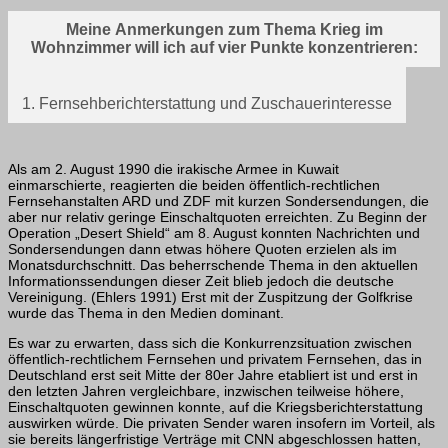
Meine Anmerkungen zum Thema Krieg im
Wohnzimmer will ich auf vier Punkte konzentrieren:
1. Fernsehberichterstattung und Zuschauerinteresse
Als am 2. August 1990 die irakische Armee in Kuwait
einmarschierte, reagierten die beiden öffentlich-rechtlichen
Fernsehanstalten ARD und ZDF mit kurzen Sondersendungen, die
aber nur relativ geringe Einschaltquoten erreichten. Zu Beginn der
Operation „Desert Shield“ am 8. August konnten Nachrichten und
Sondersendungen dann etwas höhere Quoten erzielen als im
Monatsdurchschnitt. Das beherrschende Thema in den aktuellen
Informationssendungen dieser Zeit blieb jedoch die deutsche
Vereinigung. (Ehlers 1991) Erst mit der Zuspitzung der Golfkrise
wurde das Thema in den Medien dominant.
Es war zu erwarten, dass sich die Konkurrenzsituation zwischen
öffentlich-rechtli­chem Fernsehen und privatem Fernsehen, das in
Deutschland erst seit Mitte der 80er Jahre etabliert ist und erst in
den letzten Jahren vergleichbare, inzwischen teil­weise höhere,
Einschaltquoten gewinnen konnte, auf die Kriegsberichterstattung
auswirken würde. Die privaten Sender waren insofern im Vorteil, als
sie bereits län­gerfristige Verträge mit CNN abgeschlossen hatten,