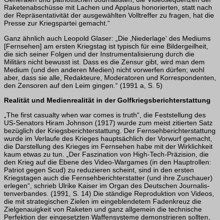
Raketenabschüsse mit Lachen und Applaus honorierten, statt nach
der Repräsentativität der ausgewählten Volltreffer zu fragen, hat die
Presse zur Kriegspartei gemacht.“
Ganz ähnlich auch Leopold Glaser: „Die ‚Niederlage‘ des Mediums
[Fernsehen] am ersten Kriegstag ist typisch für eine Bildergeilheit,
die sich seiner Folgen und der Instrumentalisierung durch die
Militärs nicht bewusst ist. Dass es die Zensur gibt, wird man dem
Medium (und den anderen Medien) nicht vorwerfen dürfen; wohl
aber, dass sie alle, Redakteure, Moderatoren und Korrespondenten,
den Zensoren auf den Leim gingen.“ (1991 a, S. 5)
Realität und Medienrealität in der Golfkriegsberichterstattung
„The first casualty when war comes is truth“, die Feststellung des
US-Senators Hiram Johnson (1917) wurde zum meist zitierten Satz
bezüglich der Kriegsberichterstat­tung. Der Fernsehberichterstattung
wurde im Verlaufe des Krieges hauptsächlich der Vorwurf gemacht,
die Darstellung des Krieges im Fernsehen habe mit der Wirklich­keit
kaum etwas zu tun. „Der Faszination von High-Tech-Präzision, die
den Krieg auf die Ebene des Video-Wargames (in den Hauptrollen:
Patriot gegen Scud) zu reduzie­ren scheint, sind in den ersten
Kriegstagen auch die Fernsehberichterstatter (und ihre Zuschauer)
erlegen“, schrieb Ulrike Kaiser im Organ des Deutschen Journalis­
tenverbandes. (1991, S. 14) Die ständige Reproduktion von Videos,
die mit strategi­schen Zielen im eingeblendetem Fadenkreuz die
Zielgenauigkeit von Raketen und ganz allgemein die technische
Perfektion der eingesetzten Waffensysteme demonst­rieren sollten,