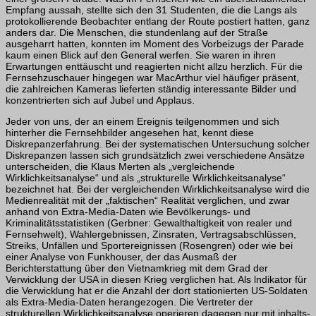
Empfang aussah, stellte sich den 31 Studenten, die die Langs als
protokollierende Beobachter entlang der Route postiert hatten, ganz
anders dar. Die Menschen, die stundenlang auf der Straße
ausgeharrt hatten, konnten im Moment des Vorbeizugs der Parade
kaum einen Blick auf den General werfen. Sie waren in ihren
Erwartungen enttäuscht und reagierten nicht allzu herzlich. Für die
Fernsehzuschauer hingegen war MacArthur viel häufiger präsent,
die zahlreichen Kameras lieferten ständig interessante Bilder und
konzentrierten sich auf Jubel und Applaus.
Jeder von uns, der an einem Ereignis teilgenommen und sich
hinterher die Fernseh­bilder angesehen hat, kennt diese
Diskrepanzerfahrung. Bei der systematischen Untersuchung solcher
Diskrepanzen lassen sich grundsätzlich zwei verschiedene Ansätze
unterscheiden, die Klaus Merten als „vergleichende
Wirklichkeitsanalyse“ und als „strukturelle Wirklichkeitsanalyse“
bezeichnet hat. Bei der vergleichenden Wirklichkeitsanalyse wird die
Medienrealität mit der „faktischen“ Realität verglichen, und zwar
anhand von Extra-Media-Daten wie Bevölkerungs- und
Kriminalitätsstatistiken (Gerbner: Gewalthaltigkeit von realer und
Fernsehwelt), Wahlergebnissen, Zinsraten, Vertragsabschlüssen,
Streiks, Unfällen und Sportereignissen (Rosengren) oder wie bei
einer Analyse von Funkhouser, der das Ausmaß der
Berichterstattung über den Vietnamkrieg mit dem Grad der
Verwicklung der USA in diesen Krieg verglichen hat. Als lndikator für
die Verwicklung hat er die Anzahl der dort stationierten US-Soldaten
als Extra-Media-Daten herangezogen. Die Vertreter der
strukturellen Wirklichkeitsanalyse operieren dagegen nur mit inhalts-