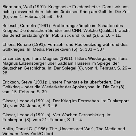
Biermann, Wolf (1991): Kriegshetze Friedenshetze. Damit wir uns
richtig missverstehen: Ich bin für diesen Krieg am Golf. In: Die Zeit
(6), vom 1. Februar, S. 59 – 60.
Bolesch, Cornelia (1991): Profilierungskämpfe im Schatten des
Krieges. Die deutschen Sender und CNN: Welche Qualität braucht
die Berichterstattung? In: Publizistik und Kunst (2), S. 10 – 11.
Ehlers, Renate (1991): Fernseh- und Radionutzung während des
Golfkrieges. In: Media Perspektiven (5), S. 333 – 337.
Enzensberger, Hans Magnus (1991): Hitlers Wiedergänger. Hans
Magnus Enzensberger über Saddam Hussein im Spiegel der
deutschen Geschichte. In: Der Spiegel (6), vom 4. Februar, S. 26 –
28.
Erickson, Steve (1991): Unsere Phantasie ist überfordert. Der
Golfkrieg – oder die Wiederkehr der Apokalypse. In: Die Zeit (8),
vom 15. Februar, S. 39.
Glaser, Leopold (1991 a): Der Krieg im Fernsehen. In: Funkreport
(4), vom 24. Januar, S. 3 – 6.
Glaser, Leopold (1991 b): Vier Wochen Fernsehkrieg. In:
Funkreport (8), vom 21. Februar, S. 1 – 4.
Hallin, Daniel C. (1986): The „Uncensored War“, The Media and
Vietnam. New York/Oxford: