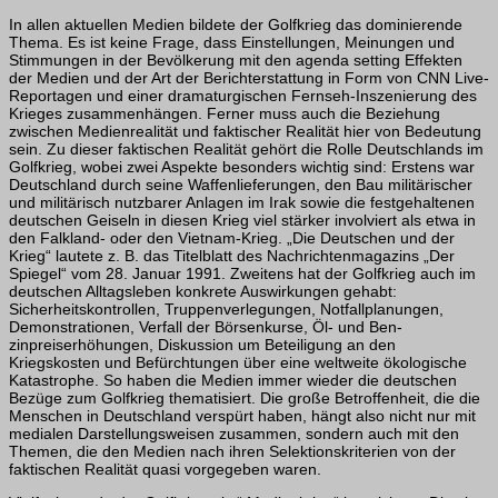
In allen aktuellen Medien bildete der Golfkrieg das dominierende
Thema. Es ist keine Frage, dass Einstellungen, Meinungen und
Stimmungen in der Bevölkerung mit den agenda setting Effekten
der Medien und der Art der Berichterstattung in Form von CNN Live-
Reportagen und einer dramaturgischen Fernseh-Inszenierung des
Krieges zusammenhängen. Ferner muss auch die Beziehung
zwischen Medienrealität und faktischer Realität hier von Bedeutung
sein. Zu dieser faktischen Realität gehört die Rolle Deutschlands im
Golfkrieg, wobei zwei Aspekte besonders wichtig sind: Ers­tens war
Deutschland durch seine Waffenlieferungen, den Bau militärischer
und mi­litärisch nutzbarer Anlagen im Irak sowie die festgehaltenen
deutschen Geiseln in diesen Krieg viel stärker involviert als etwa in
den Falkland- oder den Vietnam-Krieg. „Die Deutschen und der
Krieg“ lautete z. B. das Titelblatt des Nachrichtenmagazins „Der
Spiegel“ vom 28. Januar 1991. Zweitens hat der Golfkrieg auch im
deutschen Alltagsleben konkrete Auswirkungen gehabt:
Sicherheitskontrollen, Truppenverle­gungen, Notfallplanungen,
Demonstrationen, Verfall der Börsenkurse, Öl- und Ben­
zinpreiserhöhungen, Diskussion um Beteiligung an den
Kriegskosten und Befürch­tungen über eine weltweite ökologische
Katastrophe. So haben die Medien immer wieder die deutschen
Bezüge zum Golfkrieg thematisiert. Die große Betroffenheit, die die
Menschen in Deutschland verspürt haben, hängt also nicht nur mit
medialen Darstellungsweisen zusammen, sondern auch mit den
Themen, die den Medien nach ihren Selektionskriterien von der
faktischen Realität quasi vorgegeben waren.