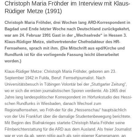
Christoph Maria Fröhder im Interview mit Klaus-
Rüdiger Metze (1991)
Christoph Maria Fröhder, drei Wochen lang ARD-Korrespondent in
Bagdad und Ende letzter Woche nach Deutschland zurückgekehrt,
war am 24. Februar 1991 Gast in der „Wechselrede“ in Hessen 3.
Klaus-Rüdiger Metze, stellvertretender Chefredak­teur des HR-
Fernsehens, sprach mit ihm. (Die Mitschrift aus epd/Kirche und
Rund­funk ist für die vorliegende Fassung leicht überarbeitet
worden.)
Klaus-Rüdiger Metze: Christoph Maria Fröhder, geboren am 23.
September 1942 in Fulda, Beruf: Fernsehjournalist. Nach
Universitätsbesuch in Tübingen Volontär bei der „Stuttgarter Zeitung“,
wo er sich die ersten journalistischen Sporen verdiente. Ab 1965 drei
Jahre lang landespolitischer Korrespondent im Hörfunkstudio des Hessi-
schen Rundfunks in Wiesbaden, danach Wechsel zum
Regionalfernsehen, wo Fröh-der für die „Hessenschau“ hauptsächlich
von der Uni Frankfurt über die damalige Studentenbewegung berichtete.
Mit Beginn des Biafrakrieges startete Christoph Maria Fröhder seine
Filmberichterstattung für die ARD aus dem Ausland. Als freier Journalist
war er von da ab, wenn nötig auch als sein eigener Kameramann, an