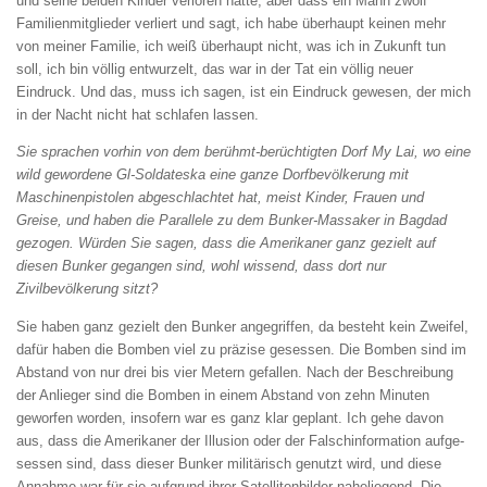
und seine beiden Kinder verloren hatte, aber dass ein Mann zwölf
Familienmitglieder verliert und sagt, ich habe überhaupt keinen mehr
von meiner Familie, ich weiß überhaupt nicht, was ich in Zukunft tun
soll, ich bin völlig entwurzelt, das war in der Tat ein völlig neuer
Eindruck. Und das, muss ich sagen, ist ein Eindruck gewesen, der mich
in der Nacht nicht hat schlafen lassen.
Sie sprachen vorhin von dem berühmt-berüchtigten Dorf My Lai, wo eine
wild gewordene Gl-Soldateska eine ganze Dorfbevölkerung mit
Maschinenpistolen abgeschlachtet hat, meist
Kinder, Frauen und
Greise, und haben die
Parallele zu dem Bunker-Massaker in Bagdad
gezogen. Würden Sie sagen, dass die Amerikaner ganz gezielt auf
diesen Bunker gegangen
sind, wohl wissend, dass dort nur
Zivilbevölkerung sitzt?
Sie haben ganz gezielt den Bunker angegriffen, da besteht kein Zweifel,
dafür haben die Bomben viel zu präzise gesessen. Die Bomben sind im
Abstand von nur drei bis vier Metern gefallen. Nach der Beschreibung
der Anlieger sind die Bomben in einem Abstand von zehn Minuten
geworfen worden, insofern war es ganz klar geplant. Ich gehe davon
aus, dass die Amerikaner der Illusion oder der Falschinformation aufge­
sessen sind, dass dieser Bunker militärisch genutzt wird, und diese
Annahme war für sie aufgrund ihrer Satellitenbilder naheliegend. Die