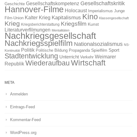
Gesellschaftskritik
Gesellschaftskompetenz
Geschichte
Hannover-Filme
Holocaust
Imperialismus
Junge
Kino
Kapitalismus
Kalter Krieg
Film-Union
Klassengesellschaft
Krieg
Kriegsfilm
Kunst
Kriegsberichterstattung
Literaturverfilmungen
Mentalitäten
Nachkriegsgesellschaft
Nachkriegsspielfilm
Nationalsozialismus
NS-
Politik
Sport
Spielfilm
Politische Bildung
Propaganda
Kontinuität
Stadtentwicklung
Weimarer
Unterricht
Verkehr
Wirtschaft
Wiederaufbau
Republik
META
Anmelden
Eintrags-Feed
Kommentar-Feed
WordPress.org