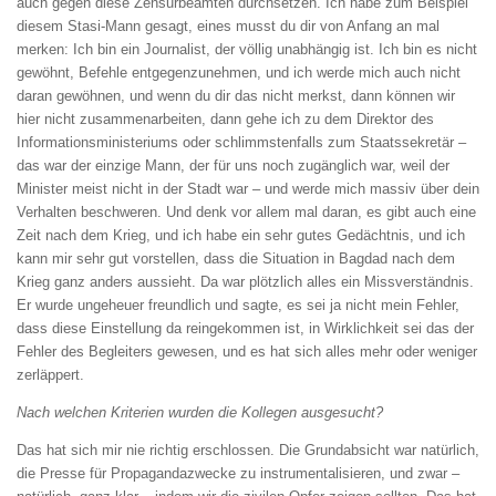
auch gegen diese Zensurbeamten durchsetzen. Ich habe zum Beispiel
diesem Stasi-Mann gesagt, eines musst du dir von Anfang an mal
merken: Ich bin ein Journalist, der völlig unabhängig ist. Ich bin es nicht
gewöhnt, Befehle entgegenzunehmen, und ich werde mich auch nicht
daran gewöhnen, und wenn du dir das nicht merkst, dann können wir
hier nicht zusammenarbeiten, dann gehe ich zu dem Direktor des
Informationsministeriums oder schlimmstenfalls zum Staatssekretär –
das war der einzige Mann, der für uns noch zugänglich war, weil der
Minister meist nicht in der Stadt war – und werde mich massiv über dein
Verhalten beschweren. Und denk vor allem mal daran, es gibt auch eine
Zeit nach dem Krieg, und ich habe ein sehr gutes Gedächtnis, und ich
kann mir sehr gut vorstellen, dass die Situation in Bagdad nach dem
Krieg ganz anders aussieht. Da war plötzlich alles ein Missverständnis.
Er wurde ungeheuer freundlich und sagte, es sei ja nicht mein Fehler,
dass diese Einstellung da reingekommen ist, in Wirklichkeit sei das der
Fehler des Begleiters gewesen, und es hat sich alles mehr oder weniger
zerläppert.
Nach welchen Kriterien wurden die Kollegen
ausgesucht?
Das hat sich mir nie richtig erschlossen. Die Grundabsicht war natürlich,
die Presse für Propagandazwecke zu instrumentalisieren, und zwar –