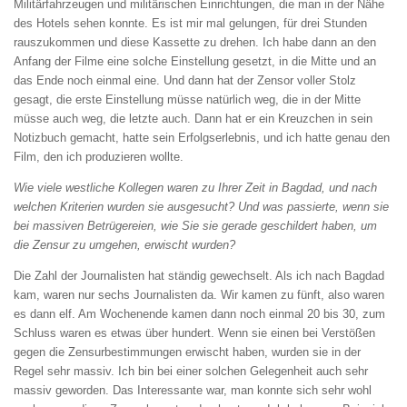
Militärfahrzeugen und militärischen Einrichtungen, die man in der Nähe
des Hotels sehen konnte. Es ist mir mal gelungen, für drei Stunden
rauszukommen und diese Kassette zu drehen. Ich habe dann an den
Anfang der Filme eine solche Einstellung gesetzt, in die Mitte und an
das Ende noch einmal eine. Und dann hat der Zensor voller Stolz
gesagt, die erste Einstellung müsse natürlich weg, die in der Mitte
müsse auch weg, die letzte auch. Dann hat er ein Kreuzchen in sein
Notizbuch gemacht, hatte sein Erfolgserlebnis, und ich hatte genau den
Film, den ich produzieren wollte.
Wie viele westliche Kollegen waren zu Ihrer Zeit
in Bagdad, und nach
welchen Kriterien wurden
sie ausgesucht? Und was passierte, wenn sie
bei massiven Betrügereien, wie Sie sie gerade
geschildert haben, um
die Zensur zu umgehen,
erwischt wurden?
Die Zahl der Journalisten hat ständig gewechselt. Als ich nach Bagdad
kam, waren nur sechs Journalisten da. Wir kamen zu fünft, also waren
es dann elf. Am Wochenende kamen dann noch einmal 20 bis 30, zum
Schluss waren es etwas über hundert. Wenn sie einen bei Verstößen
gegen die Zensurbestimmungen erwischt haben, wurden sie in der
Regel sehr massiv. Ich bin bei einer solchen Gelegenheit auch sehr
massiv geworden. Das Interessante war, man konnte sich sehr wohl