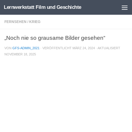
Lernwerkstatt Film und Geschichte
Zum Inhalt springen
FERNSEHEN
/
KRIEG
„Noch nie so grausame Bilder gesehen“
VON
GFS-ADMIN_2021
· VERÖFFENTLICHT
MÄRZ 24, 2024
· AKTUALISIERT
NOVEMBER 18, 2025