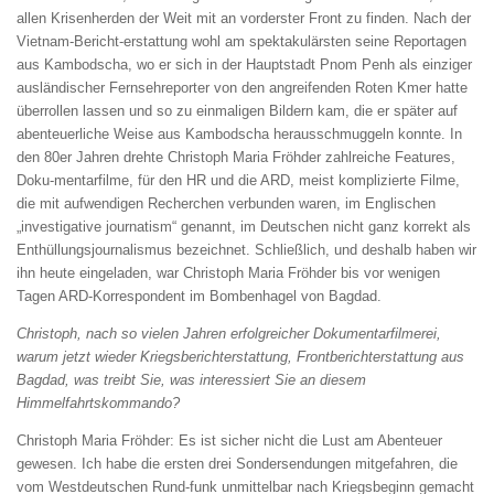
allen Krisenherden der Weit mit an vorderster Front zu finden. Nach der
Vietnam-Bericht-erstattung wohl am spektakulärsten seine Reportagen
aus Kambodscha, wo er sich in der Hauptstadt Pnom Penh als einziger
ausländischer Fernsehreporter von den angreifenden Roten Kmer hatte
überrollen lassen und so zu einmaligen Bildern kam, die er später auf
abenteuerliche Weise aus Kambodscha herausschmuggeln konnte. In
den 80er Jahren drehte Christoph Maria Fröhder zahlreiche Features,
Doku-mentarfilme, für den HR und die ARD, meist komplizierte Filme,
die mit aufwendigen Recherchen verbunden waren, im Englischen
„investigative journatism“ genannt, im Deutschen nicht ganz korrekt als
Enthüllungsjournalismus bezeichnet. Schließlich, und deshalb haben wir
ihn heute eingeladen, war Christoph Maria Fröhder bis vor wenigen
Tagen ARD-Korrespondent im Bombenhagel von Bagdad.
Christoph, nach so vielen Jahren erfolgreicher
Dokumentarfilmerei,
warum jetzt wieder
Kriegsberichterstattung, Frontberichterstattung
aus
Bagdad, was treibt Sie, was interessiert Sie
an diesem
Himmelfahrtskommando?
Christoph Maria Fröhder: Es ist sicher nicht die Lust am Abenteuer
gewesen. Ich habe die ersten drei Sondersendungen mitgefahren, die
vom Westdeutschen Rund-funk unmittelbar nach Kriegsbeginn gemacht