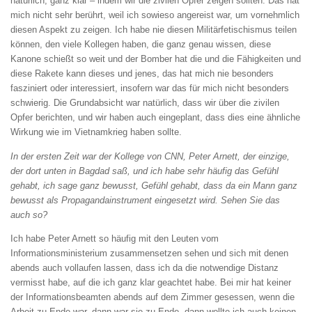
natürlich, ganz klar – indem wir die zivilen Opfer zeigen sollten. Das hat
mich nicht sehr berührt, weil ich sowieso angereist war, um vornehmlich
diesen Aspekt zu zeigen. Ich habe nie diesen Militärfetischismus teilen
können, den viele Kollegen haben, die ganz genau wissen, diese
Kanone schießt so weit und der Bomber hat die und die Fähigkeiten und
diese Rakete kann dieses und jenes, das hat mich nie besonders
fasziniert oder interes­siert, insofern war das für mich nicht besonders
schwierig. Die Grundabsicht war natürlich, dass wir über die zivilen
Opfer berichten, und wir haben auch eingeplant, dass dies eine ähnliche
Wirkung wie im Vietnamkrieg haben sollte.
In der ersten Zeit war der Kollege von CNN,
Peter Arnett, der einzige,
der dort unten in
Bagdad saß, und ich habe sehr häufig das
Gefühl
gehabt, ich sage ganz bewusst, Gefühl
gehabt, dass da ein Mann ganz
bewusst als
Propagandainstrument eingesetzt wird. Sehen
Sie das
auch so?
Ich habe Peter Arnett so häufig mit den Leuten vom
Informationsministerium zusammensetzen sehen und sich mit denen
abends auch vollaufen lassen, dass ich da die notwendige Distanz
vermisst habe, auf die ich ganz klar geachtet habe. Bei mir hat keiner
der Informationsbeamten abends auf dem Zimmer gesessen, wenn die
Arbeit zu Ende war, dann war sie zu Ende, dann wollte ich auch keinen