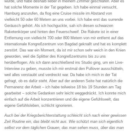
würde, und habe deshalb lieber in meinem Zimmer geschlafen. Aber es
hat solche Momente in der Tat gegeben. Ich habe einmal versucht,
Hamburg anzurufen, da flog eine Cruise missile im Abstand von
vielleicht 50 oder 60 Metern an uns vorbei. Ich habe erst das surrende
Geräusch gehört. Als ich hochguckte, sah ich diesen schwarzen
Raketenkörper und hinten den Feuerschweif. Die Rakete ist in einer
Entfernung von vielleicht 700 oder 800 Metern von mir entfernt auf das
internationale Kongreßzentrum von Bagdad geknallt und hat es komplett
zerstört. Das war ein Moment, da ist mir schon sehr weich in den Knien
geworden, weil die Splitter des Kongreßzentrums bis zu uns
herüberflogen. Als ich dann anschließend ins Studio ging, um ein Live-
Interview zu geben, musste ich mir erstmal den Pullover ausschütteln,
weil alles verstaubt und verdreckt war. Da habe ich mich in der Tat
gefragt, ob es dafür steht. Aber auf der anderen Seite hat natürlich die
Permanenz der Arbeit – ich habe teilweise 18 bis 19 Stunden am Tag
gearbeitet – solche Gedanken sehr leicht weggedrückt. Ich konnte mich
einfach auf die Arbeit konzen­trieren und die eigene Gefühlswelt, das
eigene Gefühlsleben, schlicht ignorieren.
Auch bei der Kriegsberichterstattung schleicht
sich nach einer gewissen
Zeit Routine ein, das
bleibt nicht aus. Wie schützt man sich eigentlich
selbst vor dem täglichen Grauen, das man
sehen muss, über das man