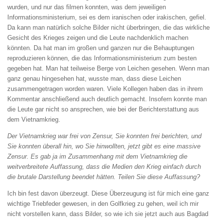
wurden, und nur das filmen konnten, was dem jeweiligen
Informationsministerium, sei es dem iranischen oder irakischen, gefiel.
Da kann man natürlich solche Bilder nicht überbringen, die das wirkliche
Gesicht des Krieges zeigen und die Leute nachdenklich machen
könnten. Da hat man im großen und ganzen nur die Behaup­tungen
reproduzieren können, die das Informationsministerium zum besten
gegeben hat. Man hat teilweise Berge von Leichen gesehen. Wenn man
ganz genau hingesehen hat, wusste man, dass diese Leichen
zusammengetragen worden waren. Viele Kollegen haben das in ihrem
Kommentar anschließend auch deutlich gemacht. Insofern konnte man
die Leute gar nicht so ansprechen, wie bei der Berichterstattung aus
dem Vietnamkrieg.
Der Vietnamkrieg war frei von Zensur, Sie
konnten frei berichten, und
Sie konnten überall
hin, wo Sie hinwollten, jetzt gibt es eine massive
Zensur. Es gab ja im Zusammenhang mit
dem Vietnamkrieg die
weitverbreitete Auffassung, dass die Medien den Krieg einfach durch
die brutale Darstellung beendet hätten. Teilen
Sie diese Auffassung?
Ich bin fest davon überzeugt. Diese Überzeugung ist für mich eine ganz
wichtige Triebfeder gewesen, in den Golfkrieg zu gehen, weil ich mir
nicht vorstellen kann, dass Bilder, so wie ich sie jetzt auch aus Bagdad