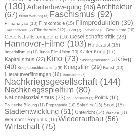
(130)
Architektur
Arbeiterbewegung
(46)
Faschismus
(92)
(67)
Erster Weltkrieg
(8)
Filmproduktion
(39)
Filmkomödie
(15)
Filmanalyse
(13)
Filmtheorie
(12)
Geschichte
(10)
Filmschaffende
(7)
Flucht
(7)
Fortbildung
(8)
Gesellschaftskritik
(23)
Gesellschaftskompetenz
(16)
Hannover-Filme
(103)
Holocaust
(18)
Kalter Krieg
(17)
Imperialismus
(11)
Junge Film-Union
(10)
Kino
(73)
Krieg
Kapitalismus
(22)
Klassengesellschaft
(7)
(40)
Kriegsfilm
(29)
Kunst
(13)
Kriegsberichterstattung
(9)
Literaturverfilmungen
(16)
Mentalitäten
(8)
Nachkriegsgesellschaft
(144)
Nachkriegsspielfilm
(80)
Nationalsozialismus
(23)
Politik
(16)
NS-Kontinuität
(7)
Sport
(15)
Spielfilm
(13)
Politische Bildung
(11)
Propaganda
(10)
Stadtentwicklung
(51)
Unterricht
(14)
Verkehr
(11)
Wiederaufbau
(56)
Weimarer Republik
(16)
Wirtschaft
(75)