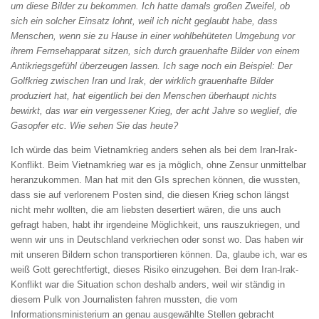
um diese Bilder zu bekommen. Ich
hatte damals großen Zweifel, ob
sich ein solcher Einsatz lohnt, weil ich nicht geglaubt habe,
dass
Menschen, wenn sie zu Hause in einer
wohlbehüteten Umgebung vor
ihrem Fernsehapparat sitzen, sich durch grauenhafte Bilder
von einem
Antikriegsgefühl überzeugen lassen.
Ich sage noch ein Beispiel: Der
Golfkrieg zwischen Iran und Irak, der wirklich grauenhafte
Bilder
produziert hat, hat eigentlich bei den
Menschen überhaupt nichts
bewirkt, das war
ein vergessener Krieg, der acht Jahre so weglief, die
Gasopfer etc. Wie sehen Sie das heute?
Ich würde das beim Vietnamkrieg anders sehen als bei dem Iran-Irak-
Konflikt. Beim Vietnamkrieg war es ja möglich, ohne Zensur unmittelbar
heranzukommen. Man hat mit den GIs sprechen können, die wussten,
dass sie auf verlorenem Posten sind, die diesen Krieg schon längst
nicht mehr wollten, die am liebsten desertiert wären, die uns auch
gefragt haben, habt ihr irgendeine Möglichkeit, uns rauszukriegen, und
wenn wir uns in Deutschland verkriechen oder sonst wo. Das haben wir
mit unseren Bildern schon transportieren können. Da, glaube ich, war es
weiß Gott gerechtfertigt, dieses Risiko einzugehen. Bei dem Iran-Irak-
Konflikt war die Situation schon deshalb anders, weil wir ständig in
diesem Pulk von Journalisten fahren mussten, die vom
Informationsministerium an genau ausgewählte Stellen gebracht