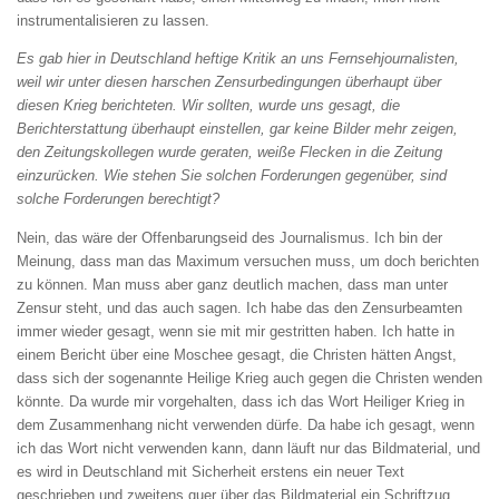
instrumentalisieren zu lassen.
Es gab hier in Deutschland heftige Kritik an uns
Fernsehjournalisten,
weil wir unter diesen
harschen Zensurbedingungen überhaupt über
diesen Krieg berichteten. Wir sollten, wurde
uns gesagt, die
Berichterstattung überhaupt
einstellen, gar keine Bilder mehr zeigen,
den
Zeitungskollegen wurde geraten, weiße Flecken
in die Zeitung
einzurücken. Wie stehen Sie solchen Forderungen gegenüber, sind
solche Forderungen berechtigt?
Nein, das wäre der Offenbarungseid des Journalismus. Ich bin der
Meinung, dass man das Maximum versuchen muss, um doch berichten
zu können. Man muss aber ganz deutlich machen, dass man unter
Zensur steht, und das auch sagen. Ich habe das den Zensurbeamten
immer wieder gesagt, wenn sie mit mir gestritten haben. Ich hatte in
einem Bericht über eine Moschee gesagt, die Christen hätten Angst,
dass sich der sogenannte Heilige Krieg auch gegen die Christen wenden
könnte. Da wurde mir vorgehalten, dass ich das Wort Heiliger Krieg in
dem Zusammenhang nicht verwenden dürfe. Da habe ich gesagt, wenn
ich das Wort nicht verwenden kann, dann läuft nur das Bildmaterial, und
es wird in Deutschland mit Sicherheit erstens ein neuer Text
geschrieben und zweitens quer über das Bildmaterial ein Schriftzug