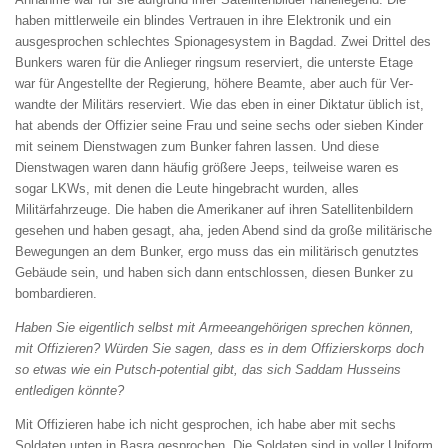
haben mittlerweile ein blindes Vertrauen in ihre Elektronik und ein
ausgesprochen schlechtes Spionagesystem in Bagdad. Zwei Drittel des
Bunkers waren für die Anlieger ringsum reserviert, die unterste Etage
war für Angestellte der Regierung, höhere Beamte, aber auch für Ver­
wandte der Militärs reserviert. Wie das eben in einer Diktatur üblich ist,
hat abends der Offizier seine Frau und seine sechs oder sieben Kinder
mit seinem Dienstwagen zum Bunker fahren lassen. Und diese
Dienstwagen waren dann häufig größere Jeeps, teilweise waren es
sogar LKWs, mit denen die Leute hingebracht wurden, alles
Militärfahrzeuge. Die haben die Amerikaner auf ihren Satellitenbildern
gesehen und haben gesagt, aha, jeden Abend sind da große militärische
Bewegungen an dem Bunker, ergo muss das ein militärisch genutztes
Gebäude sein, und haben sich dann entschlossen, diesen Bunker zu
bombardieren.
Haben Sie eigentlich selbst mit Armeeangehörigen sprechen können,
mit Offizieren? Würden
Sie sagen, dass es in dem Offizierskorps doch
so
etwas wie ein Putsch-potential gibt, das sich
Saddam Husseins
entledigen könnte?
Mit Offizieren habe ich nicht gesprochen, ich habe aber mit sechs
Soldaten unten in Basra gesprochen. Die Soldaten sind in voller Uniform