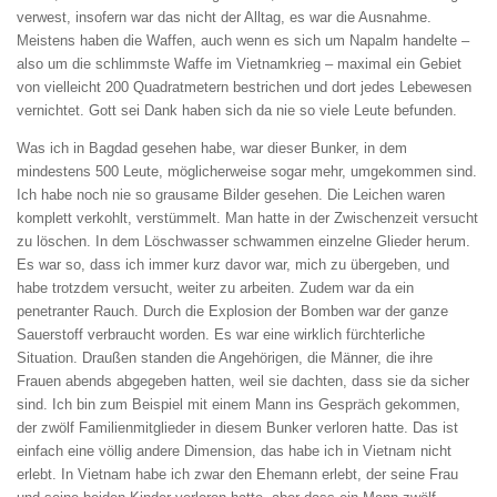
verwest, insofern war das nicht der Alltag, es war die Ausnahme.
Meistens haben die Waffen, auch wenn es sich um Napalm handelte –
also um die schlimmste Waffe im Vietnamkrieg – maximal ein Gebiet
von vielleicht 200 Quadratmetern bestrichen und dort jedes Lebewesen
vernichtet. Gott sei Dank haben sich da nie so viele Leute befunden.
Was ich in Bagdad gesehen habe, war dieser Bunker, in dem
mindestens 500 Leute, möglicherweise sogar mehr, umgekommen sind.
Ich habe noch nie so grausame Bilder gesehen. Die Leichen waren
komplett verkohlt, verstümmelt. Man hatte in der Zwischenzeit versucht
zu löschen. In dem Löschwasser schwammen einzelne Glieder herum.
Es war so, dass ich immer kurz davor war, mich zu übergeben, und
habe trotzdem versucht, weiter zu arbeiten. Zudem war da ein
penetranter Rauch. Durch die Explosion der Bomben war der ganze
Sauerstoff verbraucht worden. Es war eine wirklich fürchterliche
Situation. Draußen standen die Angehörigen, die Männer, die ihre
Frauen abends abgegeben hatten, weil sie dachten, dass sie da sicher
sind. Ich bin zum Beispiel mit einem Mann ins Gespräch gekommen,
der zwölf Familienmitglieder in diesem Bunker verloren hatte. Das ist
einfach eine völlig andere Dimension, das habe ich in Vietnam nicht
erlebt. In Vietnam habe ich zwar den Ehemann erlebt, der seine Frau