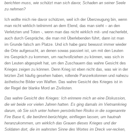
berichten muss, wie
schützt man sich davor, Schaden an seiner
Seele
zu nehmen?
Ich wollte mich nie davor schützen, weil ich der Überzeugung bin, wenn
man nicht wirklich teilnimmt an dem Elend, das man sieht – an den
Verletzten und Toten -, wenn man das nicht wirklich mit- und nacherlebt,
auch durch Gespräche, die man mit Überlebenden führt, dann ist man
im Grunde falsch am Platze. Und ich habe ganz bewusst immer wieder
die Orte aufgesucht, an denen sowas passiert ist, um mit den Leuten
ins Gespräch zu kommen, um nachvollziehen zu können, was sich in
den Leuten abgespielt hat, um den Zuschauern das wahre Gesicht des
Krieges zeigen zu können. Denn Krieg ist eben nicht das, was wir in der
letzten Zeit häufig gesehen haben, rollende Panzerkolonnen und nahezu
ästhetische Bilder von Waffen. Das wahre Gesicht des Krieges ist in
der Regel der blanke Mord an Zivilisten.
Das wahre Gesicht des Krieges: Ich erinnere
mich an eine Diskussion,
die wir beide vor vielen Jahren hatten. Es ging damals im Vietnamkrieg
darum, ob Sie sich unter hohem persönlichen Risiko in die sogenannte
Fire Base 6, die
berühmt-berüchtigte, einfliegen lassen, um
hautnah
heranzukommen, um wirklich das
Grauen dieses Krieges und der
Soldaten dort,
die im wahrsten Sinne des Wortes im Dreck
ver-recken,