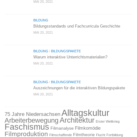
MAI 20, 2021
BILDUNG
Bildungsstandards und Fachcurricula Geschichte
MAI 20, 2021
BILDUNG
/
BILDUNGSPAKETE
Warum interaktive Unterrichtsmaterialien?
MAI 20, 2021
BILDUNG
/
BILDUNGSPAKETE
Auszeichnungen für die interaktiven Bildungspakete
MAI 20, 2021
Alltagskultur
75 Jahre Niedersachsen
Architektur
Arbeiterbewegung
Erster Weltkrieg
Faschismus
Filmkomödie
Filmanalyse
Filmproduktion
Filmtheorie
Filmschaffende
Flucht
Fortbildung