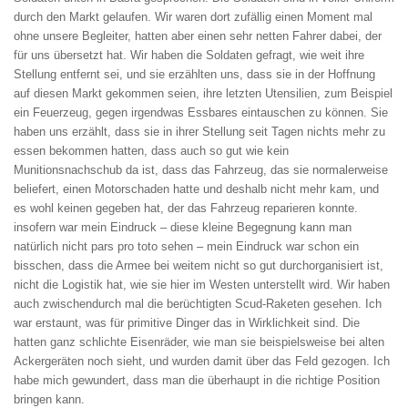
durch den Markt gelaufen. Wir waren dort zufällig einen Moment mal
ohne unsere Begleiter, hatten aber einen sehr netten Fahrer dabei, der
für uns übersetzt hat. Wir haben die Soldaten gefragt, wie weit ihre
Stellung entfernt sei, und sie erzählten uns, dass sie in der Hoffnung
auf diesen Markt gekommen seien, ihre letzten Utensilien, zum Beispiel
ein Feuerzeug, gegen irgendwas Essbares eintauschen zu können. Sie
haben uns erzählt, dass sie in ihrer Stellung seit Tagen nichts mehr zu
essen bekommen hatten, dass auch so gut wie kein
Munitionsnachschub da ist, dass das Fahrzeug, das sie normalerweise
beliefert, einen Motorschaden hatte und deshalb nicht mehr kam, und
es wohl keinen gegeben hat, der das Fahrzeug reparieren konnte.
insofern war mein Eindruck – diese kleine Begegnung kann man
natürlich nicht pars pro toto sehen – mein Eindruck war schon ein
bisschen, dass die Armee bei weitem nicht so gut durchorganisiert ist,
nicht die Logistik hat, wie sie hier im Westen unterstellt wird. Wir haben
auch zwischendurch mal die berüchtigten Scud-Raketen gesehen. Ich
war erstaunt, was für primitive Dinger das in Wirklichkeit sind. Die
hatten ganz schlichte Eisenräder, wie man sie beispielsweise bei alten
Ackergeräten noch sieht, und wurden damit über das Feld gezogen. Ich
habe mich gewundert, dass man die über­haupt in die richtige Position
bringen kann.