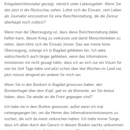
Kriegsberichterstatter gezeigt, nämlich unter Lebensgefahr.
Wenn Sie
das jetzt in der Rückschau sehen:
Lohnt sich der Einsatz, sein Leben
als Journalist
einzusetzen für eine Berichterstattung, die die
Zensur
überhaupt noch zulässt?
Wenn man der Überzeugung ist, dass diese Berichterstattung dabei
helfen kann, diesen Krieg zu verkürzen und damit Menschenleben zu
retten, dann lohnt sich der Einsatz immer. Das war meine feste
Überzeugung, solange ich in Bagdad geblieben bin. Ich wäre
wahrscheinlich auch länger geblieben, wenn das Informations-
ministerium mir nicht gesagt hätte, dass ich an sich nur ein Visum für
vier bis fünf Tage hätte und jetzt schon über drei Wochen im Land sei,
jetzt müsse dringend ein anderer für mich ran.
Wenn Sie in den Bunkern in Bagdad gesessen
haben, den
Bombenhagel über dem Kopf, gab
es da Momente, wo Sie bereut
haben, dass Sie
wieder an die Front gegangen sind?
Ich habe nie in dem Bunker gesessen, außer wenn ich mal
runtergegangen bin, um die Herren des Informationsministeriums zu
suchen, die sich da meist verkrochen hatten. Ich hatte immer Sorge,
dass ich allein durch den Geruch in diesem Bunker nachts umkommen