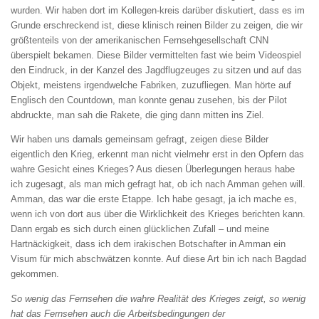
wurden. Wir haben dort im Kollegen-kreis darüber diskutiert, dass es im
Grunde erschreckend ist, diese klinisch reinen Bilder zu zeigen, die wir
größtenteils von der amerikanischen Fernsehgesellschaft CNN
überspielt bekamen. Diese Bilder vermittelten fast wie beim Videospiel
den Eindruck, in der Kanzel des Jagdflugzeuges zu sitzen und auf das
Objekt, meistens irgendwelche Fabriken, zuzufliegen. Man hörte auf
Englisch den Countdown, man konnte genau zusehen, bis der Pilot
abdruckte, man sah die Rakete, die ging dann mitten ins Ziel.
Wir haben uns damals gemeinsam gefragt, zeigen diese Bilder
eigentlich den Krieg, erkennt man nicht vielmehr erst in den Opfern das
wahre Gesicht eines Krieges? Aus diesen Überlegungen heraus habe
ich zugesagt, als man mich gefragt hat, ob ich nach Amman gehen will.
Amman, das war die erste Etappe. Ich habe gesagt, ja ich mache es,
wenn ich von dort aus über die Wirklichkeit des Krieges berichten kann.
Dann ergab es sich durch einen glücklichen Zufall – und meine
Hartnäckigkeit, dass ich dem irakischen Botschafter in Amman ein
Visum für mich abschwätzen konnte. Auf diese Art bin ich nach Bagdad
gekommen.
So wenig das Fernsehen die wahre Realität des
Krieges zeigt, so wenig
hat das Fernsehen auch
die Arbeitsbedingungen der