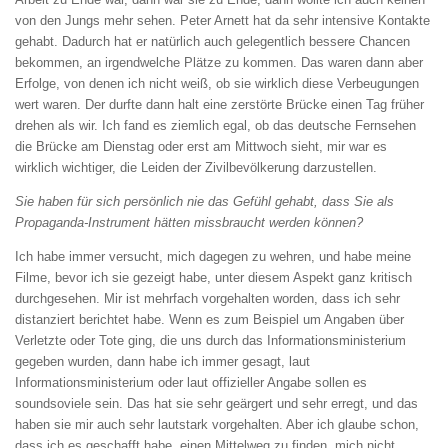
von den Jungs mehr sehen. Peter Arnett hat da sehr intensive Kontakte
gehabt. Dadurch hat er natürlich auch gelegentlich bessere Chancen
bekommen, an irgendwelche Plätze zu kommen. Das waren dann aber
Erfolge, von denen ich nicht weiß, ob sie wirklich diese Verbeugungen
wert waren. Der durfte dann halt eine zerstörte Brücke einen Tag früher
drehen als wir. Ich fand es ziemlich egal, ob das deutsche Fernsehen
die Brücke am Dienstag oder erst am Mittwoch sieht, mir war es
wirklich wichtiger, die Leiden der Zivilbevölkerung darzustellen.
Sie haben für sich persönlich nie das Gefühl
gehabt, dass Sie als
Propaganda-Instrument
hätten missbraucht werden können?
Ich habe immer versucht, mich dagegen zu wehren, und habe meine
Filme, bevor ich sie gezeigt habe, unter diesem Aspekt ganz kritisch
durchgesehen. Mir ist mehrfach vorgehalten worden, dass ich sehr
distanziert berichtet habe. Wenn es zum Beispiel um Angaben über
Verletzte oder Tote ging, die uns durch das Informationsminis­terium
gegeben wurden, dann habe ich immer gesagt, laut
Informationsministerium oder laut offizieller Angabe sollen es
soundsoviele sein. Das hat sie sehr geärgert und sehr erregt, und das
haben sie mir auch sehr lautstark vorgehalten. Aber ich glaube schon,
dass ich es geschafft habe, einen Mittelweg zu finden, mich nicht