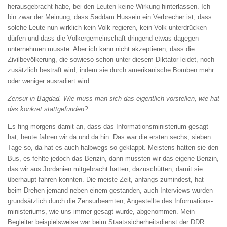
herausgebracht habe, bei den Leuten keine Wirkung hinterlassen. Ich
bin zwar der Meinung, dass Saddam Hussein ein Verbrecher ist, dass
solche Leute nun wirklich kein Volk regieren, kein Volk unterdrücken
dürfen und dass die Völkergemeinschaft dringend etwas dagegen
unternehmen musste. Aber ich kann nicht akzeptieren, dass die
Zivilbevölkerung, die sowieso schon unter diesem Diktator leidet, noch
zusätzlich bestraft wird, indem sie durch amerikanische Bomben mehr
oder weniger ausradiert wird.
Zensur in Bagdad. Wie muss man sich das eigentlich vorstellen, wie hat
das konkret stattgefunden?
Es fing morgens damit an, dass das Informationsministerium gesagt
hat, heute fahren wir da und da hin. Das war die ersten sechs, sieben
Tage so, da hat es auch halbwegs so geklappt. Meistens hatten sie den
Bus, es fehlte jedoch das Benzin, dann mussten wir das eigene Benzin,
das wir aus Jordanien mitgebracht hatten, dazuschütten, damit sie
überhaupt fahren konnten. Die meiste Zeit, anfangs zumindest, hat
beim Drehen jemand neben einem gestanden, auch Interviews wurden
grundsätzlich durch die Zensurbeamten, Angestellte des Informations­
ministeriums, wie uns immer gesagt wurde, abgenommen. Mein
Begleiter beispielsweise war beim Staatssicherheitsdienst der DDR