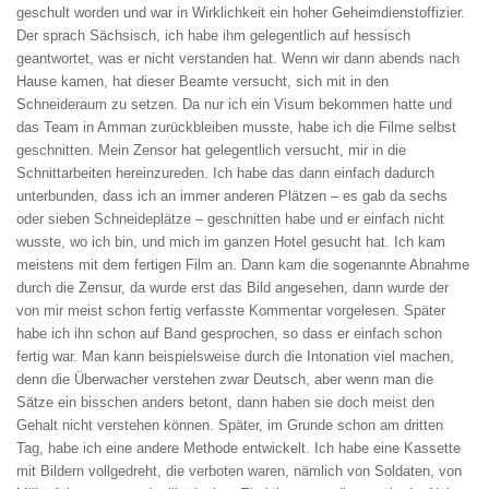
geschult worden und war in Wirklichkeit ein hoher Geheimdienstoffizier.
Der sprach Sächsisch, ich habe ihm gelegentlich auf hessisch
geantwortet, was er nicht verstanden hat. Wenn wir dann abends nach
Hause kamen, hat dieser Beamte versucht, sich mit in den
Schneideraum zu setzen. Da nur ich ein Visum bekommen hatte und
das Team in Amman zurückbleiben musste, habe ich die Filme selbst
geschnitten. Mein Zensor hat gelegentlich versucht, mir in die
Schnittarbeiten hereinzureden. Ich habe das dann einfach dadurch
unterbunden, dass ich an immer anderen Plätzen – es gab da sechs
oder sieben Schneideplätze – geschnitten habe und er einfach nicht
wusste, wo ich bin, und mich im ganzen Hotel gesucht hat. Ich kam
meistens mit dem fertigen Film an. Dann kam die sogenannte Abnahme
durch die Zensur, da wurde erst das Bild angesehen, dann wurde der
von mir meist schon fertig verfasste Kommentar vorgelesen. Später
habe ich ihn schon auf Band gesprochen, so dass er einfach schon
fertig war. Man kann beispielsweise durch die Intonation viel machen,
denn die Überwacher verstehen zwar Deutsch, aber wenn man die
Sätze ein bisschen anders betont, dann haben sie doch meist den
Gehalt nicht verstehen können. Später, im Grunde schon am dritten
Tag, habe ich eine andere Methode entwickelt. Ich habe eine Kassette
mit Bildern vollgedreht, die verboten waren, nämlich von Soldaten, von