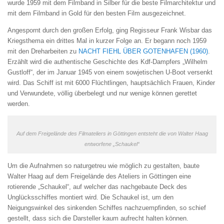
wurde 1959 mit dem Filmband in Silber für die beste Filmarchitektur und
mit dem Filmband in Gold für den besten Film ausgezeichnet.
Angespornt durch den großen Erfolg, ging Regisseur Frank Wisbar das
Kriegsthema ein drittes Mal in kurzer Folge an. Er begann noch 1959
mit den Dreharbeiten zu
NACHT FIEHL ÜBER GOTENHAFEN (1960)
.
Erzählt wird die authentische Geschichte des Kdf-Dampfers „Wilhelm
Gustloff“, der im Januar 1945 von einem sowjetischen U-Boot versenkt
wird. Das Schiff ist mit 6000 Flüchtlingen, hauptsächlich Frauen, Kinder
und Verwundete, völlig überbelegt und nur wenige können gerettet
werden.
Auf dem Freigelände des Filmateliers in Göttingen entsteht die von Walter Haag
entworfene „Schaukel“
Um die Aufnahmen so naturgetreu wie möglich zu gestalten, baute
Walter Haag auf dem Freigelände des Ateliers in Göttingen eine
rotierende „Schaukel“, auf welcher das nachgebaute Deck des
Unglücksschiffes montiert wird. Die Schaukel ist, um den
Neigungswinkel des sinkenden Schiffes nachzuempfinden, so schief
gestellt, dass sich die Darsteller kaum aufrecht halten können.