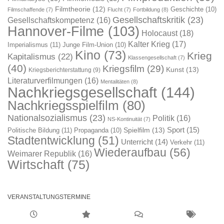
Filmtheorie
(12)
Geschichte
(10)
Filmschaffende
(7)
Flucht
(7)
Fortbildung
(8)
Gesellschaftskritik
(23)
Gesellschaftskompetenz
(16)
Hannover-Filme
(103)
Holocaust
(18)
Kalter Krieg
(17)
Imperialismus
(11)
Junge Film-Union
(10)
Kino
(73)
Krieg
Kapitalismus
(22)
Klassengesellschaft
(7)
(40)
Kriegsfilm
(29)
Kunst
(13)
Kriegsberichterstattung
(9)
Literaturverfilmungen
(16)
Mentalitäten
(8)
Nachkriegsgesellschaft
(144)
Nachkriegsspielfilm
(80)
Nationalsozialismus
(23)
Politik
(16)
NS-Kontinuität
(7)
Sport
(15)
Spielfilm
(13)
Politische Bildung
(11)
Propaganda
(10)
Stadtentwicklung
(51)
Unterricht
(14)
Verkehr
(11)
Wiederaufbau
(56)
Weimarer Republik
(16)
Wirtschaft
(75)
VERANSTALTUNGSTERMINE