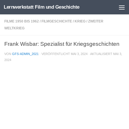
Lernwerkstatt Film und Geschichte
Zum Inhalt springen
FILME 1950 BIS 1962
/
FILMGESCHICHTE
/
KRIEG
/
ZWEITER
WELTKRIEG
Frank Wisbar: Spezialist für Kriegsgeschichten
VON
GFS-ADMIN_2021
· VERÖFFENTLICHT
MAI 3, 2024
· AKTUALISIERT
MAI 3,
2024