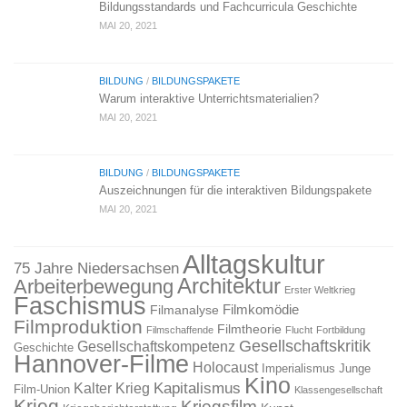
Bildungsstandards und Fachcurricula Geschichte
MAI 20, 2021
BILDUNG
/
BILDUNGSPAKETE
Warum interaktive Unterrichtsmaterialien?
MAI 20, 2021
BILDUNG
/
BILDUNGSPAKETE
Auszeichnungen für die interaktiven Bildungspakete
MAI 20, 2021
Alltagskultur
75 Jahre Niedersachsen
Architektur
Arbeiterbewegung
Erster Weltkrieg
Faschismus
Filmkomödie
Filmanalyse
Filmproduktion
Filmtheorie
Filmschaffende
Flucht
Fortbildung
Gesellschaftskritik
Gesellschaftskompetenz
Geschichte
Hannover-Filme
Holocaust
Imperialismus
Junge
Kino
Kapitalismus
Kalter Krieg
Film-Union
Klassengesellschaft
Krieg
Kriegsfilm