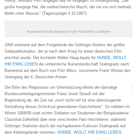
Felmy; Wisbars Film hingegen war ihr hingegen zu vordergründig: „Der
große hungrige Hai, die verbrecherische Macht, die sie vor sich hertrieb,
bleibt unter Wasser.“ (Tagesspiegel 4.10.1957)
Ruinenlandschaft Stalingrad in den Filmateliers Göttingen
1958 entstand auf dem Freigelände der Göttinger Ateliers der größte
Gebäudekomplex, der je nach dem Krieg für einen deutschen Film
errichtet wurde. Der Architekt Walter Haag baute für
HUNDE, WOLLT
IHR EWIG LEBEN
die unheimliche Ruinenlandschaft Stalingrads nach.
Basierend auf dem Buch von Fritz Wöss, inszenierte Frank Wisbar den
Untergang der 6. Deutschen Armee.
Die Bitte des Regisseurs um Unterstützung lehnte der damalige
Bundesverteidigungsminister Franz-Josef Strauß mit der
Begründung ab, die Zeit sei „noch nicht reif für eine überzeugende
Gestaltung dieses Schicksal gewordenen Geschehens“. So robbten im
Winter 1958/59 statt echter Soldaten nur Studenten der Bergakademie
Clausthal-Zellerfeld über eine verschneite Harz-Hochebene, während
Göttinger Statisten durch die nachgebauten Kulissen Stalingrads auf
dem Ateliergelände stürmten.
HUNDE, WOLLT IHR EWIG LEBEN