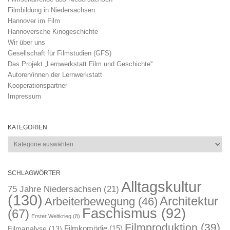
Filmbildung in Niedersachsen
Hannover im Film
Hannoversche Kinogeschichte
Wir über uns
Gesellschaft für Filmstudien (GFS)
Das Projekt „Lernwerkstatt Film und Geschichte“
Autoren/innen der Lernwerkstatt
Kooperationspartner
Impressum
KATEGORIEN
Kategorien
SCHLAGWÖRTER
Alltagskultur
75 Jahre Niedersachsen
(21)
(130)
Architektur
Arbeiterbewegung
(46)
Faschismus
(92)
(67)
Erster Weltkrieg
(8)
Filmproduktion
(39)
Filmkomödie
(15)
Filmanalyse
(13)