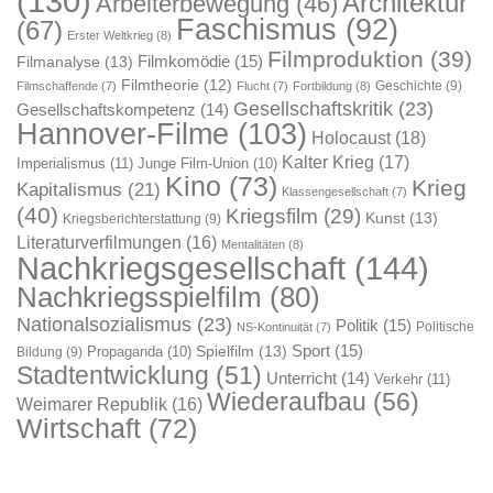
(130)
Architektur
Arbeiterbewegung
(46)
Faschismus
(92)
(67)
Erster Weltkrieg
(8)
Filmproduktion
(39)
Filmkomödie
(15)
Filmanalyse
(13)
Filmtheorie
(12)
Geschichte
(9)
Filmschaffende
(7)
Flucht
(7)
Fortbildung
(8)
Gesellschaftskritik
(23)
Gesellschaftskompetenz
(14)
Hannover-Filme
(103)
Holocaust
(18)
Kalter Krieg
(17)
Imperialismus
(11)
Junge Film-Union
(10)
Kino
(73)
Krieg
Kapitalismus
(21)
Klassengesellschaft
(7)
(40)
Kriegsfilm
(29)
Kunst
(13)
Kriegsberichterstattung
(9)
Literaturverfilmungen
(16)
Mentalitäten
(8)
Nachkriegsgesellschaft
(144)
Nachkriegsspielfilm
(80)
Nationalsozialismus
(23)
Politik
(15)
Politische
NS-Kontinuität
(7)
Sport
(15)
Spielfilm
(13)
Propaganda
(10)
Bildung
(9)
Stadtentwicklung
(51)
Unterricht
(14)
Verkehr
(11)
Wiederaufbau
(56)
Weimarer Republik
(16)
Wirtschaft
(72)