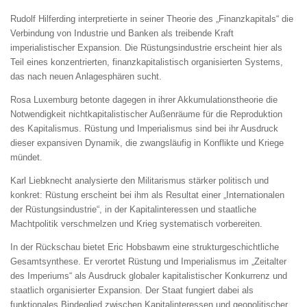
Rudolf Hilferding
interpretierte in seiner Theorie des „Finanzkapitals“ die
Verbindung von Industrie und Banken als treibende Kraft
imperialistischer Expansion. Die Rüstungsindustrie erscheint hier als
Teil eines konzentrierten, finanzkapitalistisch organisierten Systems,
das nach neuen Anlagesphären sucht.
Rosa Luxemburg
betonte dagegen in ihrer Akkumulationstheorie die
Notwendigkeit nichtkapitalistischer Außenräume für die Reproduktion
des Kapitalismus. Rüstung und Imperialismus sind bei ihr Ausdruck
dieser expansiven Dynamik, die zwangsläufig in Konflikte und Kriege
mündet.
Karl Liebknecht
analysierte den Militarismus stärker politisch und
konkret: Rüstung erscheint bei ihm als Resultat einer „Internationalen
der Rüstungsindustrie“, in der Kapitalinteressen und staatliche
Machtpolitik verschmelzen und Krieg systematisch vorbereiten.
In der Rückschau bietet
Eric Hobsbawm
eine strukturgeschichtliche
Gesamtsynthese. Er verortet Rüstung und Imperialismus im „Zeitalter
des Imperiums“ als Ausdruck globaler kapitalistischer Konkurrenz und
staatlich organisierter Expansion. Der Staat fungiert dabei als
funktionales Bindeglied zwischen Kapitalinteressen und geopolitischer