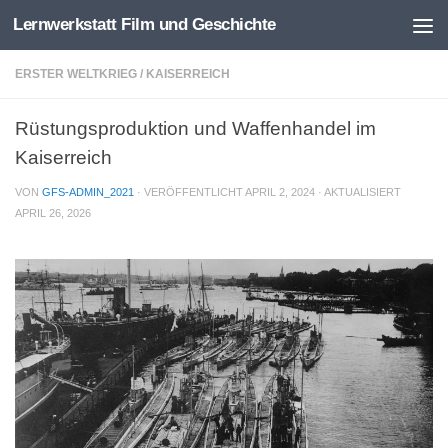
Lernwerkstatt Film und Geschichte
Zum Inhalt springen
ERSTER WELTKRIEG
/
KAISERREICH
Rüstungsproduktion und Waffenhandel im
Kaiserreich
VON
GFS-ADMIN_2021
· VERÖFFENTLICHT
APRIL 2, 2024
· AKTUALISIERT
APRIL 26, 2026