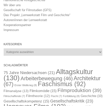
Hannoversche Kinogeschichte
Wir über uns
Gesellschaft für Filmstudien (GFS)
Das Projekt „Lernwerkstatt Film und Geschichte“
Autoren/innen der Lernwerkstatt
Kooperationspartner
Impressum
KATEGORIEN
Kategorien
SCHLAGWÖRTER
Alltagskultur
75 Jahre Niedersachsen
(21)
(130)
Architektur
Arbeiterbewegung
(46)
Faschismus
(92)
(67)
Erster Weltkrieg
(8)
Filmproduktion
(39)
Filmkomödie
(15)
Filmanalyse
(13)
Filmtheorie
(12)
Geschichte
(10)
Filmschaffende
(7)
Flucht
(7)
Fortbildung
(8)
Gesellschaftskritik
(23)
Gesellschaftskompetenz
(15)