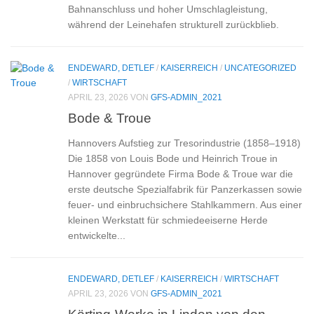
Bahnanschluss und hoher Umschlagleistung,
während der Leinehafen strukturell zurückblieb.
ENDEWARD, DETLEF
/
KAISERREICH
/
UNCATEGORIZED
/
WIRTSCHAFT
APRIL 23, 2026
VON
GFS-ADMIN_2021
Bode & Troue
Hannovers Aufstieg zur Tresorindustrie (1858–1918)
Die 1858 von Louis Bode und Heinrich Troue in
Hannover gegründete Firma Bode & Troue war die
erste deutsche Spezialfabrik für Panzerkassen sowie
feuer- und einbruchsichere Stahlkammern. Aus einer
kleinen Werkstatt für schmiedeeiserne Herde
entwickelte...
ENDEWARD, DETLEF
/
KAISERREICH
/
WIRTSCHAFT
APRIL 23, 2026
VON
GFS-ADMIN_2021
Körting-Werke in Linden von den