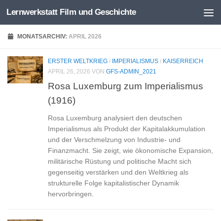
Lernwerkstatt Film und Geschichte
Zum Inhalt springen
MONATSARCHIV:
APRIL 2026
ERSTER WELTKRIEG
/
IMPERIALISMUS
/
KAISERREICH
APRIL 26, 2026
VON
GFS-ADMIN_2021
Rosa Luxemburg zum Imperialismus
(1916)
Rosa Luxemburg analysiert den deutschen
Imperialismus als Produkt der Kapitalakkumulation
und der Verschmelzung von Industrie‑ und
Finanzmacht. Sie zeigt, wie ökonomische Expansion,
militärische Rüstung und politische Macht sich
gegenseitig verstärken und den Weltkrieg als
strukturelle Folge kapitalistischer Dynamik
hervorbringen.