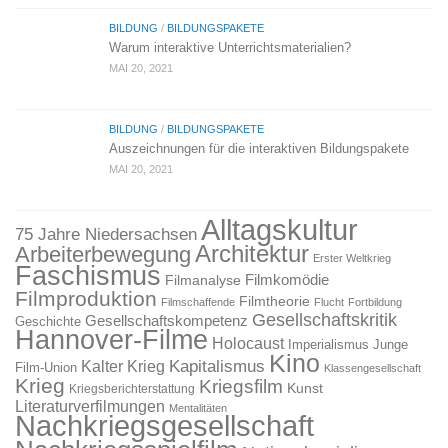
BILDUNG
/
BILDUNGSPAKETE
Warum interaktive Unterrichtsmaterialien?
MAI 20, 2021
BILDUNG
/
BILDUNGSPAKETE
Auszeichnungen für die interaktiven Bildungspakete
MAI 20, 2021
Alltagskultur
75 Jahre Niedersachsen
Architektur
Arbeiterbewegung
Erster Weltkrieg
Faschismus
Filmkomödie
Filmanalyse
Filmproduktion
Filmtheorie
Filmschaffende
Flucht
Fortbildung
Gesellschaftskritik
Gesellschaftskompetenz
Geschichte
Hannover-Filme
Holocaust
Imperialismus
Junge
Kino
Kapitalismus
Kalter Krieg
Film-Union
Klassengesellschaft
Krieg
Kriegsfilm
Kunst
Kriegsberichterstattung
Literaturverfilmungen
Mentalitäten
Nachkriegsgesellschaft