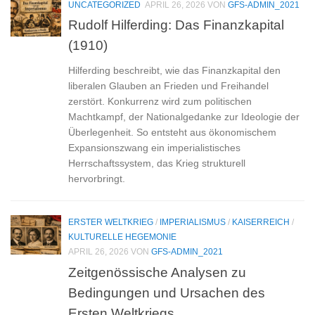
UNCATEGORIZED
APRIL 26, 2026
VON
GFS-ADMIN_2021
Rudolf Hilferding: Das Finanzkapital
(1910)
Hilferding beschreibt, wie das Finanzkapital den
liberalen Glauben an Frieden und Freihandel
zerstört. Konkurrenz wird zum politischen
Machtkampf, der Nationalgedanke zur Ideologie der
Überlegenheit. So entsteht aus ökonomischem
Expansionszwang ein imperialistisches
Herrschaftssystem, das Krieg strukturell
hervorbringt.
ERSTER WELTKRIEG
/
IMPERIALISMUS
/
KAISERREICH
/
KULTURELLE HEGEMONIE
APRIL 26, 2026
VON
GFS-ADMIN_2021
Zeitgenössische Analysen zu
Bedingungen und Ursachen des
Ersten Weltkriegs