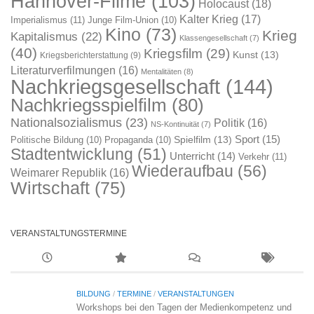
Hannover-Filme
(103)
Holocaust
(18)
Kalter Krieg
(17)
Imperialismus
(11)
Junge Film-Union
(10)
Kino
(73)
Krieg
Kapitalismus
(22)
Klassengesellschaft
(7)
(40)
Kriegsfilm
(29)
Kunst
(13)
Kriegsberichterstattung
(9)
Literaturverfilmungen
(16)
Mentalitäten
(8)
Nachkriegsgesellschaft
(144)
Nachkriegsspielfilm
(80)
Nationalsozialismus
(23)
Politik
(16)
NS-Kontinuität
(7)
Sport
(15)
Spielfilm
(13)
Politische Bildung
(10)
Propaganda
(10)
Stadtentwicklung
(51)
Unterricht
(14)
Verkehr
(11)
Wiederaufbau
(56)
Weimarer Republik
(16)
Wirtschaft
(75)
VERANSTALTUNGSTERMINE
BILDUNG
/
TERMINE
/
VERANSTALTUNGEN
Workshops bei den Tagen der Medienkompetenz und