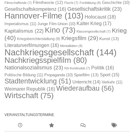
Filmtheorie
(12)
Geschichte
(10)
Filmschaffende
(7)
Flucht
(7)
Fortbildung
(8)
Gesellschaftskritik
(23)
Gesellschaftskompetenz
(16)
Hannover-Filme
(103)
Holocaust
(18)
Kalter Krieg
(17)
Imperialismus
(11)
Junge Film-Union
(10)
Kino
(73)
Krieg
Kapitalismus
(22)
Klassengesellschaft
(7)
(40)
Kriegsfilm
(29)
Kunst
(13)
Kriegsberichterstattung
(9)
Literaturverfilmungen
(16)
Mentalitäten
(8)
Nachkriegsgesellschaft
(144)
Nachkriegsspielfilm
(80)
Nationalsozialismus
(23)
Politik
(16)
NS-Kontinuität
(7)
Sport
(15)
Spielfilm
(13)
Politische Bildung
(11)
Propaganda
(10)
Stadtentwicklung
(51)
Unterricht
(14)
Verkehr
(11)
Wiederaufbau
(56)
Weimarer Republik
(16)
Wirtschaft
(75)
VERANSTALTUNGSTERMINE