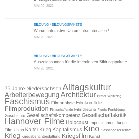
MAI 20, 2021
BILDUNG
/
BILDUNGSPAKETE
Warum interaktive Unterrichtsmaterialien?
MAI 20, 2021
BILDUNG
/
BILDUNGSPAKETE
Auszeichnungen für die interaktiven Bildungspakete
MAI 20, 2021
Alltagskultur
75 Jahre Niedersachsen
Architektur
Arbeiterbewegung
Erster Weltkrieg
Faschismus
Filmkomödie
Filmanalyse
Filmproduktion
Filmtheorie
Filmschaffende
Flucht
Fortbildung
Gesellschaftskritik
Gesellschaftskompetenz
Geschichte
Hannover-Filme
Holocaust
Imperialismus
Junge
Kino
Kapitalismus
Kalter Krieg
Film-Union
Klassengesellschaft
Krieg
Kriegsfilm
Kunst
Kriegsberichterstattung