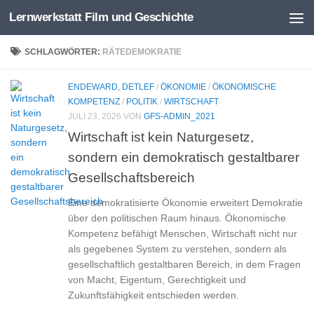
Lernwerkstatt Film und Geschichte
Zum Inhalt springen
SCHLAGWÖRTER:
RÄTEDEMOKRATIE
ENDEWARD, DETLEF
/
ÖKONOMIE
/
ÖKONOMISCHE
KOMPETENZ
/
POLITIK
/
WIRTSCHAFT
JULI 23, 2026
VON
GFS-ADMIN_2021
Wirtschaft ist kein Naturgesetz,
sondern ein demokratisch gestaltbarer
Gesellschaftsbereich
Eine demokratisierte Ökonomie erweitert Demokratie
über den politischen Raum hinaus. Ökonomische
Kompetenz befähigt Menschen, Wirtschaft nicht nur
als gegebenes System zu verstehen, sondern als
gesellschaftlich gestaltbaren Bereich, in dem Fragen
von Macht, Eigentum, Gerechtigkeit und
Zukunftsfähigkeit entschieden werden.