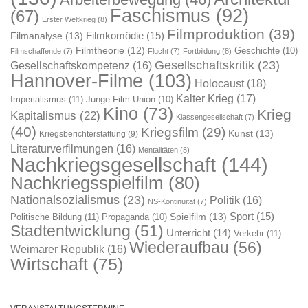
Faschismus
(92)
(67)
Erster Weltkrieg
(8)
Filmproduktion
(39)
Filmkomödie
(15)
Filmanalyse
(13)
Filmtheorie
(12)
Geschichte
(10)
Filmschaffende
(7)
Flucht
(7)
Fortbildung
(8)
Gesellschaftskritik
(23)
Gesellschaftskompetenz
(16)
Hannover-Filme
(103)
Holocaust
(18)
Kalter Krieg
(17)
Imperialismus
(11)
Junge Film-Union
(10)
Kino
(73)
Krieg
Kapitalismus
(22)
Klassengesellschaft
(7)
(40)
Kriegsfilm
(29)
Kunst
(13)
Kriegsberichterstattung
(9)
Literaturverfilmungen
(16)
Mentalitäten
(8)
Nachkriegsgesellschaft
(144)
Nachkriegsspielfilm
(80)
Nationalsozialismus
(23)
Politik
(16)
NS-Kontinuität
(7)
Sport
(15)
Spielfilm
(13)
Politische Bildung
(11)
Propaganda
(10)
Stadtentwicklung
(51)
Unterricht
(14)
Verkehr
(11)
Wiederaufbau
(56)
Weimarer Republik
(16)
Wirtschaft
(75)