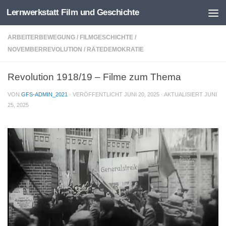
Lernwerkstatt Film und Geschichte
Zum Inhalt springen
ARBEITERBEWEGUNG
/
FILMGESCHICHTE
/
NOVEMBERREVOLUTION
/
RÄTEDEMOKRATIE
Revolution 1918/19 – Filme zum Thema
VON
GFS-ADMIN_2021
· VERÖFFENTLICHT
JUNI 20, 2025
· AKTUALISIERT
JUNI
25, 2025