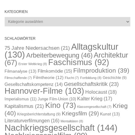
KATEGORIEN
Kategorien
SCHLAGWÖRTER
Alltagskultur
75 Jahre Niedersachsen
(21)
(130)
Architektur
Arbeiterbewegung
(46)
Faschismus
(92)
(67)
Erster Weltkrieg
(8)
Filmproduktion
(39)
Filmkomödie
(15)
Filmanalyse
(13)
Filmtheorie
(12)
Geschichte
(9)
Filmschaffende
(7)
Flucht
(7)
Fortbildung
(8)
Gesellschaftskritik
(23)
Gesellschaftskompetenz
(14)
Hannover-Filme
(103)
Holocaust
(18)
Kalter Krieg
(17)
Imperialismus
(11)
Junge Film-Union
(10)
Kino
(73)
Krieg
Kapitalismus
(21)
Klassengesellschaft
(7)
(40)
Kriegsfilm
(29)
Kunst
(13)
Kriegsberichterstattung
(9)
Literaturverfilmungen
(16)
Mentalitäten
(8)
Nachkriegsgesellschaft
(144)