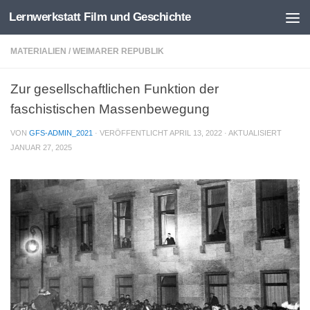
Lernwerkstatt Film und Geschichte
Zum Inhalt springen
MATERIALIEN
/
WEIMARER REPUBLIK
Zur gesellschaftlichen Funktion der
faschistischen Massenbewegung
VON
GFS-ADMIN_2021
· VERÖFFENTLICHT
APRIL 13, 2022
· AKTUALISIERT
JANUAR 27, 2025