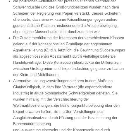
die politischen Aktivitäten der profaschistischen Vertreter der
Schwerindustrie und des Großgrundbesitzes wurden nach dem
Scheitern der Regierung von Papen verstärkt. Dieses Scheitern
offenbarte, dass eine wirksame Krisenlösungen gegen andere
geseschaftliche Klassen, insbesondere die Arbeiterbewegung,
ohne eigene Massenbasis nicht durchzusetzen war.
Die Zusammenführung der Interessen der verschiedenen Klassen
gelang auf der konzeptionellen Grundlage der sogenannten
Agrarkartellierung (6), d.h. letztlich: die Gewinnung Südosteuropas
als abgeschlossenen Absatzmarkt durch vielfältige bilaterale
Handelsverträge. Diese Konzeption überbrückte die Differenzen
zwischen Großagrariern und Exportindustrier, ging aber zu Lasten
der Klein- und Mittelbauern.
Alternative Lösungsvorstellungen verloren in dem Maße an
Glaubwürdigkeit, in dem ihre Vertreter (die exportorientierte
Industrie) in akute ökonomische Schwierigkeiten gerieten. Sie
wurden hinfällig mit der Verschlechterung der
Weltmarktbeziehungen, die keine Konjunkturbelebung über den
Export erwarten ließen. So mußten Vorstellungen des
Ausgleichsabsatzes durch Rüstung und der Favorisierung der
Binnenmarktsicherung
und -ausweitung einerseits und der Kostensenkung durch