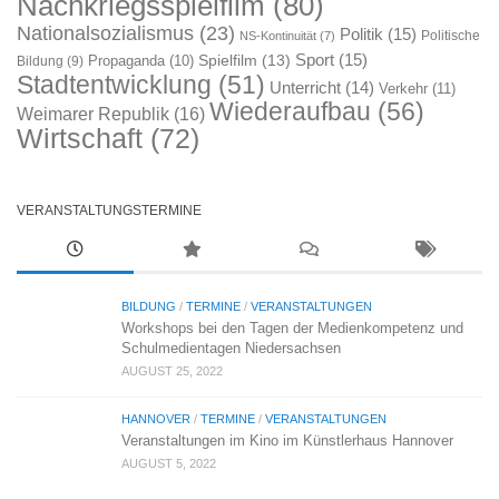
Nachkriegsspielfilm
(80)
Nationalsozialismus
(23)
Politik
(15)
Politische
NS-Kontinuität
(7)
Sport
(15)
Spielfilm
(13)
Propaganda
(10)
Bildung
(9)
Stadtentwicklung
(51)
Unterricht
(14)
Verkehr
(11)
Wiederaufbau
(56)
Weimarer Republik
(16)
Wirtschaft
(72)
VERANSTALTUNGSTERMINE
BILDUNG
/
TERMINE
/
VERANSTALTUNGEN
Workshops bei den Tagen der Medienkompetenz und
Schulmedientagen Niedersachsen
AUGUST 25, 2022
HANNOVER
/
TERMINE
/
VERANSTALTUNGEN
Veranstaltungen im Kino im Künstlerhaus Hannover
AUGUST 5, 2022