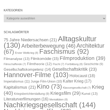
KATEGORIEN
Kategorien
SCHLAGWÖRTER
Alltagskultur
75 Jahre Niedersachsen
(21)
(130)
Architektur
Arbeiterbewegung
(46)
Faschismus
(92)
(67)
Erster Weltkrieg
(8)
Filmproduktion
(39)
Filmkomödie
(15)
Filmanalyse
(13)
Filmtheorie
(12)
Geschichte
(9)
Filmschaffende
(7)
Flucht
(7)
Fortbildung
(8)
Gesellschaftskritik
(23)
Gesellschaftskompetenz
(14)
Hannover-Filme
(103)
Holocaust
(18)
Kalter Krieg
(17)
Imperialismus
(11)
Junge Film-Union
(10)
Kino
(73)
Krieg
Kapitalismus
(21)
Klassengesellschaft
(7)
(40)
Kriegsfilm
(29)
Kunst
(13)
Kriegsberichterstattung
(9)
Literaturverfilmungen
(16)
Mentalitäten
(8)
Nachkriegsgesellschaft
(144)