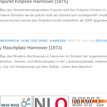
npunkt Kröpcke Hannover (1975)
 Bau des Verkehrsknotenpunktes Kröpcke und des Kröpcke-Centers in der
tandene Komplex wurde jedoch bald als störend und unzeitgemäß emp
auversuchen wurde das Kröpcke-Center schließlich ab 2009 abgeriss
MENTARFILM
/
FILME 70ER JAHRE
/
HANNOVER
MÄRZ 25, 2022
VON
GFS-AD
ty Raschplatz Hannover (1973)
n Bau des Bredero-Hochhauses in Hannover im Kontext der sogenannte
rkehrs-, Arbeits- und Wohnsituation in der Landeshauptstadt, insbeson
r City mit Schwerpunkt auf dem Gebiet ,,hinter dem Bahnhof“.