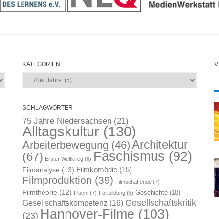
KATEGORIEN
V
Kategorien
SCHLAGWÖRTER
75 Jahre Niedersachsen
(21)
Alltagskultur
(130)
Architektur
Arbeiterbewegung
(46)
Faschismus
(92)
(67)
Erster Weltkrieg
(8)
Filmkomödie
(15)
Filmanalyse
(13)
Filmproduktion
(39)
Filmschaffende
(7)
Filmtheorie
(12)
Geschichte
(10)
Flucht
(7)
Fortbildung
(8)
Gesellschaftskritik
Gesellschaftskompetenz
(16)
Hannover-Filme
(103)
(23)