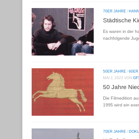
70ER JAHRE
/
HAN
Städtische K
Es waren in der h
nachfolgende Jug
50ER JAHRE
/
60ER
MAI 2, 2023
VON
GF
50 Jahre Nie
Die Filmedition a
1995 wird ein ex
70ER JAHRE
/
DOKU