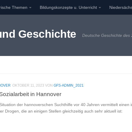
orische Themen
Bildungskonzepte u. Unterricht
Niedersächs
 und Geschichte
Deutsche Geschichte des 2
NOVER
OKTOBER 11, 2023
VON
GFS-ADMIN_2021
Sozialarbeit in Hannover
Situation der hannoverschen Suchthilfe vor 40 Jahren vermittelt einen
er Drogen, die an einigen Stellen gleichzeitig auch sehr aktuell ist: