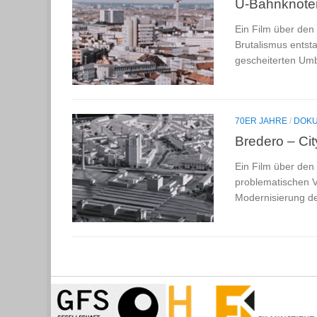
U-Bahnknote
Ein Film über den
Brutalismus ents
gescheiterten Umb
70ER JAHRE
/
DOKU
Bredero – Ci
Ein Film über de
problematischen Ve
Modernisierung de