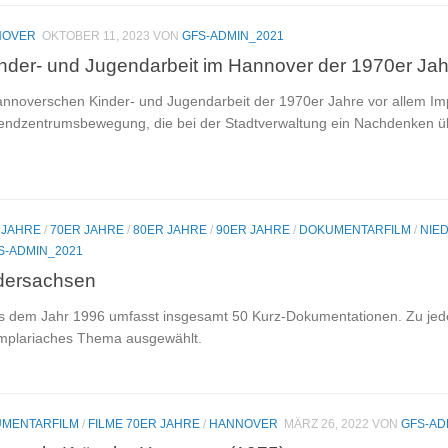
NOVER
OKTOBER 11, 2023
VON
GFS-ADMIN_2021
inder- und Jugendarbeit im Hannover der 1970er Jah
annoverschen Kinder- und Jugendarbeit der 1970er Jahre vor allem I
endzentrumsbewegung, die bei der Stadtverwaltung ein Nachdenken ü
 JAHRE
/
70ER JAHRE
/
80ER JAHRE
/
90ER JAHRE
/
DOKUMENTARFILM
/
NIE
S-ADMIN_2021
dersachsen
us dem Jahr 1996 umfasst insgesamt 50 Kurz-Dokumentationen. Zu je
emplariaches Thema ausgewählt.
MENTARFILM
/
FILME 70ER JAHRE
/
HANNOVER
MÄRZ 26, 2022
VON
GFS-AD