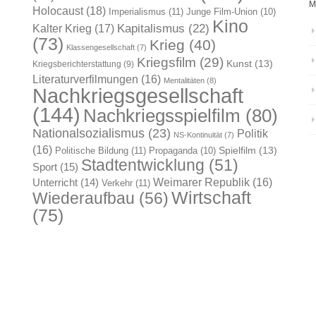
M
Holocaust
(18)
Imperialismus
(11)
Junge Film-Union
(10)
Kino
Kapitalismus
(22)
Kalter Krieg
(17)
(73)
Krieg
(40)
Klassengesellschaft
(7)
Kriegsfilm
(29)
Kunst
(13)
Kriegsberichterstattung
(9)
Literaturverfilmungen
(16)
Mentalitäten
(8)
Nachkriegsgesellschaft
(144)
Nachkriegsspielfilm
(80)
Nationalsozialismus
(23)
Politik
NS-Kontinuität
(7)
(16)
Spielfilm
(13)
Politische Bildung
(11)
Propaganda
(10)
Stadtentwicklung
(51)
Sport
(15)
Weimarer Republik
(16)
Unterricht
(14)
Verkehr
(11)
Wirtschaft
Wiederaufbau
(56)
(75)