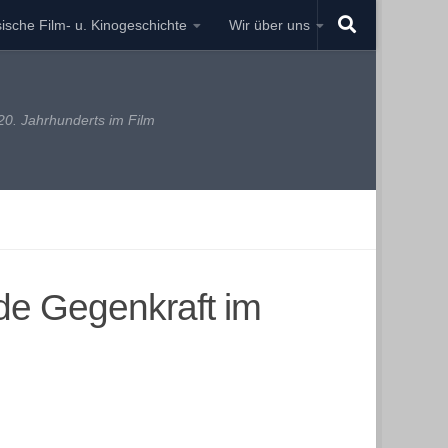
ische Film- u. Kinogeschichte
Wir über uns
0. Jahrhunderts im Film
nde Gegenkraft im