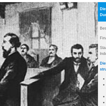
Die
Dur
Bes
Fin
Sta
Ind
Die
str