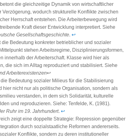
etont die gleichzeitige Dynamik von wirtschaftlicher
ller Verzögerung, wodurch strukturelle Konflikte zwischen
ischer Herrschaft entstehen. Die Arbeiterbewegung wird
treibende Kraft dieser Entwicklung interpretiert. Siehe
utsche Gesellschaftsgeschichte
.
↩
 die Bedeutung konkreter betrieblicher und sozialer
 Mittelpunkt stehen Arbeitsregime, Disziplinierungsformen,
innerhalb der Arbeiterschaft. Klasse wird hier als
 die sich im Alltag reproduziert und stabilisiert. Siehe
und Arbeiterexistenzen
↩
die Bedeutung sozialer Milieus für die Stabilisierung
d hier nicht nur als politische Organisation, sondern als
ilieu verstanden, in dem sich Solidarität, kulturelle
lden und reproduzieren. Siehe: Tenfelde, K. (1981).
der Ruhr im 19. Jahrhundert
.
↩
rreich zeigt eine doppelte Strategie: Repression gegenüber
ntegration durch sozialstaatliche Reformen andererseits.
ozialer Konflikte, sondern zu deren institutioneller