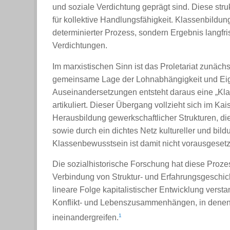
und soziale Verdichtung geprägt sind. Diese stru
für kollektive Handlungsfähigkeit. Klassenbildun
determinierter Prozess, sondern Ergebnis langfrist
Verdichtungen.
Im marxistischen Sinn ist das Proletariat zunächs
gemeinsame Lage der Lohnabhängigkeit und Eigen
Auseinandersetzungen entsteht daraus eine „Klass
artikuliert. Dieser Übergang vollzieht sich im Ka
Herausbildung gewerkschaftlicher Strukturen, di
sowie durch ein dichtes Netz kultureller und bil
Klassenbewusstsein ist damit nicht vorausgesetzt
Die sozialhistorische Forschung hat diese Prozes
Verbindung von Struktur- und Erfahrungsgeschich
lineare Folge kapitalistischer Entwicklung verst
Konflikt- und Lebenszusammenhängen, in denen Ar
1
ineinandergreifen.