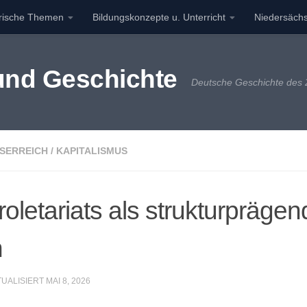
orische Themen
Bildungskonzepte u. Unterricht
Niedersächs
 und Geschichte
Deutsche Geschichte des 2
ISERREICH
/
KAPITALISMUS
oletariats als strukturpräge
h
TUALISIERT
MAI 8, 2026