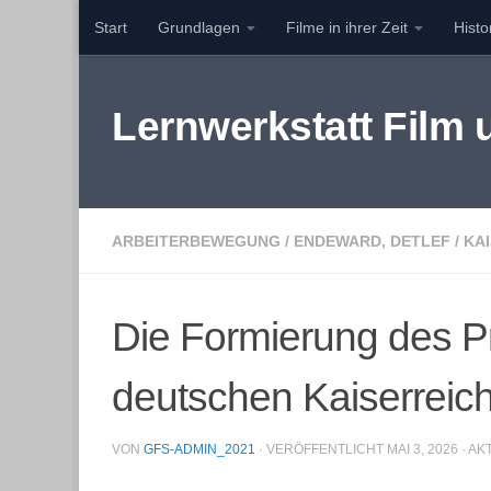
Start
Grundlagen
Filme in ihrer Zeit
Hist
Zum Inhalt springen
Lernwerkstatt Film
ARBEITERBEWEGUNG
/
ENDEWARD, DETLEF
/
KA
Die Formierung des Pr
deutschen Kaiserreic
VON
GFS-ADMIN_2021
· VERÖFFENTLICHT
MAI 3, 2026
· AK