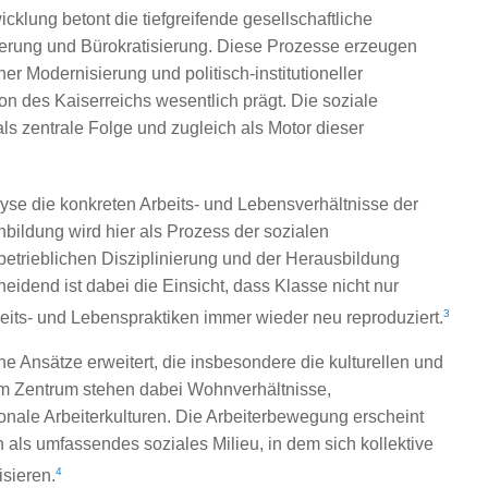
cklung betont die tiefgreifende gesellschaftliche
sierung und Bürokratisierung. Diese Prozesse erzeugen
r Modernisierung und politisch-institutioneller
ion des Kaiserreichs wesentlich prägt. Die soziale
s zentrale Folge und zugleich als Motor dieser
lyse die konkreten Arbeits- und Lebensverhältnisse der
enbildung wird hier als Prozess der sozialen
 betrieblichen Disziplinierung und der Herausbildung
idend ist dabei die Einsicht, dass Klasse nicht nur
3
Arbeits- und Lebenspraktiken immer wieder neu reproduziert.
he Ansätze erweitert, die insbesondere die kulturellen und
. Im Zentrum stehen dabei Wohnverhältnisse,
ionale Arbeiterkulturen. Die Arbeiterbewegung erscheint
rn als umfassendes soziales Milieu, in dem sich kollektive
4
isieren.