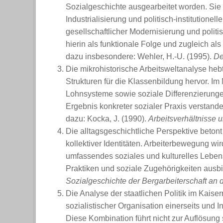
Sozialgeschichte ausgearbeitet worden. Sie b
Industrialisierung und politisch-institutione
gesellschaftlicher Modernisierung und polit
hierin als funktionale Folge und zugleich als 
dazu insbesondere: Wehler, H.-U. (1995).
De
Die mikrohistorische Arbeitsweltanalyse hebt
Strukturen für die Klassenbildung hervor. Im
Lohnsysteme sowie soziale Differenzierungen 
Ergebnis konkreter sozialer Praxis verstanden,
dazu: Kocka, J. (1990).
Arbeitsverhältnisse 
Die alltagsgeschichtliche Perspektive betont 
kollektiver Identitäten. Arbeiterbewegung wir
umfassendes soziales und kulturelles Lebensm
Praktiken und soziale Zugehörigkeiten ausbi
Sozialgeschichte der Bergarbeiterschaft an 
Die Analyse der staatlichen Politik im Kaise
sozialistischer Organisation einerseits und I
Diese Kombination führt nicht zur Auflösung s