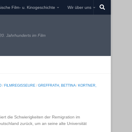
ische Film- u. Kinogeschichte
Wir über uns
0. Jahrhunderts im Film
0
/
FILMREGISSEURE
/
GREFFRATH, BETTINA
/
KORTNER,
ert die Schwierigkeiten der Remigration im
tschland zurück, um an seine alte Universität