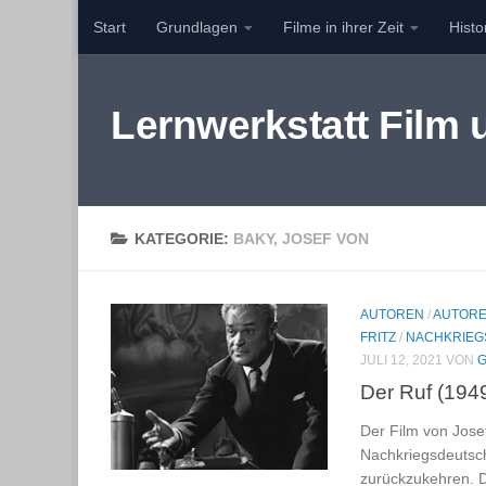
Start
Grundlagen
Filme in ihrer Zeit
Hist
Zum Inhalt springen
Lernwerkstatt Film
KATEGORIE:
BAKY, JOSEF VON
AUTOREN
/
AUTORE
FRITZ
/
NACHKRIEG
JULI 12, 2021
VON
G
Der Ruf (194
Der Film von Jose
Nachkriegsdeutsch
zurückzukehren. D