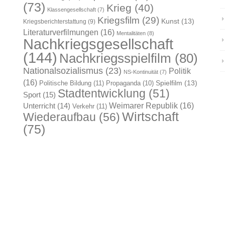
(73)
Krieg
(40)
Klassengesellschaft
(7)
Kriegsfilm
(29)
Kunst
(13)
Kriegsberichterstattung
(9)
Literaturverfilmungen
(16)
Mentalitäten
(8)
Nachkriegsgesellschaft
(144)
Nachkriegsspielfilm
(80)
Nationalsozialismus
(23)
Politik
NS-Kontinuität
(7)
(16)
Spielfilm
(13)
Politische Bildung
(11)
Propaganda
(10)
Stadtentwicklung
(51)
Sport
(15)
Weimarer Republik
(16)
Unterricht
(14)
Verkehr
(11)
Wirtschaft
Wiederaufbau
(56)
(75)