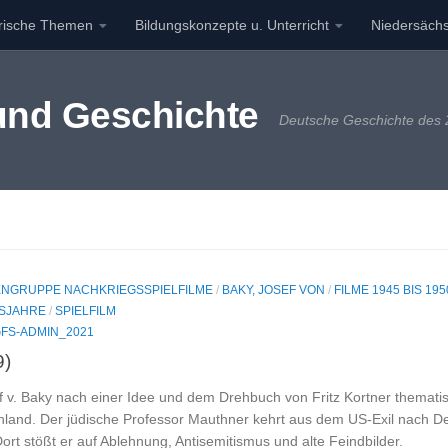
orische Themen
Bildungskonzepte u. Unterricht
Niedersächs
 und Geschichte
Deutsche Geschichte des 2
NGRUPPE NACHKRIEGSSPIELFILME
/
BAKY, JOSEF VON
/
FILME 1945 BIS 195
SJAHRE
/
SPIELFILM
FS-ADMIN_2021
9)
f v. Baky nach einer Idee und dem Drehbuch von Fritz Kortner thematisi
land. Der jüdische Professor Mauthner kehrt aus dem US-Exil nach Deu
ort stößt er auf Ablehnung, Antisemitismus und alte Feindbilder.