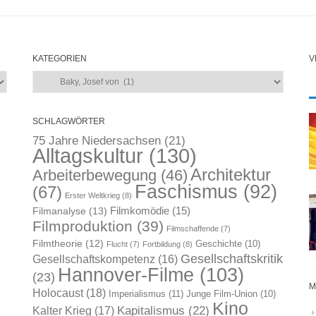
KATEGORIEN
V
Kategorien
SCHLAGWÖRTER
75 Jahre Niedersachsen
(21)
Alltagskultur
(130)
Architektur
Arbeiterbewegung
(46)
Faschismus
(92)
(67)
Erster Weltkrieg
(8)
Filmkomödie
(15)
Filmanalyse
(13)
Filmproduktion
(39)
Filmschaffende
(7)
Filmtheorie
(12)
Geschichte
(10)
Flucht
(7)
Fortbildung
(8)
Gesellschaftskritik
Gesellschaftskompetenz
(16)
Hannover-Filme
(103)
(23)
M
Holocaust
(18)
Imperialismus
(11)
Junge Film-Union
(10)
Kino
Kapitalismus
(22)
Kalter Krieg
(17)