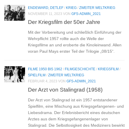
ENDEWARD, DETLEF
/
KRIEG
/
ZWEITER WELTKRIEG
NOVEMBER 11, 2023
VON
GFS-ADMIN_2021
Der Kriegsfilm der 50er Jahre
Mit der Vorbereitung und schließlich Einführung der
Wehrpflicht 1957 rollte auch die Welle der
Kriegsfilme an und eroberte die Kinoleinwand. Allen
voran Paul Mays erster Teil der Trilogie „08/15“.
FILME 1950 BIS 1962
/
FILMGESCHICHTE
/
KRIEGSFILM
/
SPIELFILM
/
ZWEITER WELTKRIEG
FEBRUAR 4, 2023
VON
GFS-ADMIN_2021
Der Arzt von Stalingrad (1958)
Der Arzt von Stalingrad ist ein 1957 entstandener
Spielfilm, eine Mischung aus Kriegsgefangenen- und
Liebesdrama. Der Erlebnisbericht eines deutschen
Arztes aus dem Kriegsgefangenenlager von
Stalingrad. Die Selbstlosigkeit des Mediziners bewirkt