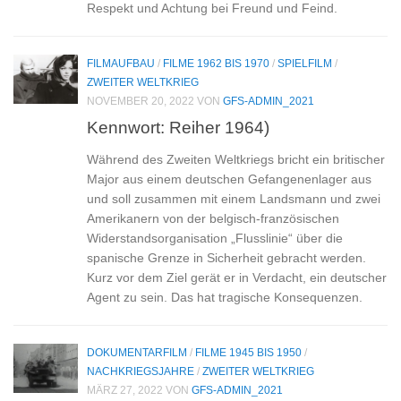
Respekt und Achtung bei Freund und Feind.
FILMAUFBAU
/
FILME 1962 BIS 1970
/
SPIELFILM
/
ZWEITER WELTKRIEG
NOVEMBER 20, 2022
VON
GFS-ADMIN_2021
Kennwort: Reiher 1964)
Während des Zweiten Weltkriegs bricht ein britischer
Major aus einem deutschen Gefangenenlager aus
und soll zusammen mit einem Landsmann und zwei
Amerikanern von der belgisch-französischen
Widerstandsorganisation „Flusslinie“ über die
spanische Grenze in Sicherheit gebracht werden.
Kurz vor dem Ziel gerät er in Verdacht, ein deutscher
Agent zu sein. Das hat tragische Konsequenzen.
DOKUMENTARFILM
/
FILME 1945 BIS 1950
/
NACHKRIEGSJAHRE
/
ZWEITER WELTKRIEG
MÄRZ 27, 2022
VON
GFS-ADMIN_2021