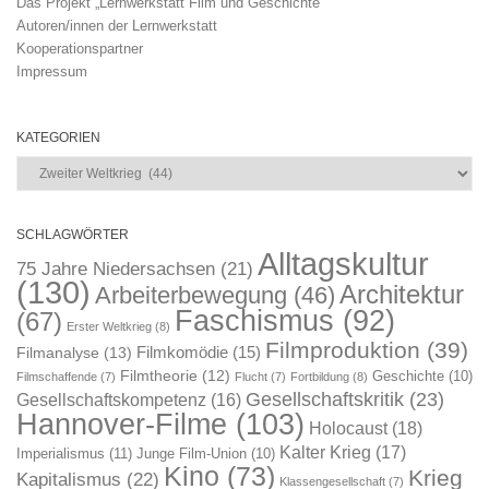
Das Projekt „Lernwerkstatt Film und Geschichte“
Autoren/innen der Lernwerkstatt
Kooperationspartner
Impressum
KATEGORIEN
Kategorien
SCHLAGWÖRTER
Alltagskultur
75 Jahre Niedersachsen
(21)
(130)
Architektur
Arbeiterbewegung
(46)
Faschismus
(92)
(67)
Erster Weltkrieg
(8)
Filmproduktion
(39)
Filmkomödie
(15)
Filmanalyse
(13)
Filmtheorie
(12)
Geschichte
(10)
Filmschaffende
(7)
Flucht
(7)
Fortbildung
(8)
Gesellschaftskritik
(23)
Gesellschaftskompetenz
(16)
Hannover-Filme
(103)
Holocaust
(18)
Kalter Krieg
(17)
Imperialismus
(11)
Junge Film-Union
(10)
Kino
(73)
Krieg
Kapitalismus
(22)
Klassengesellschaft
(7)