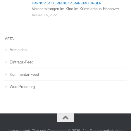
HANNOVER
/
TERMINE
/
VERANSTALTUNGEN
Veranstaltungen im Kino im Künstlerhaus Hannover
AUGUST 5, 2022
META
Anmelden
Eintrags-Feed
Kommentar-Feed
WordPress.org
Lernwerkstatt Film und Geschichte © 2026. Alle Rechte vorbehalten.