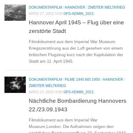
DOKUMENTARFILM
/
HANNOVER
/
ZWEITER WELTKRIEG
MÄRZ 27, 2022
VON
GFS-ADMIN_2021
Hannover April 1945 – Flug über eine
zerstörte Stadt
Filmdokument aus dem lmperial War Museum.
Kriegszerstörung aus der Luft gesehen von einem
britischen Flugzeug kurz nach der Kapitulation der
Stadt am 11. April 1945.
DOKUMENTARFILM
/
FILME 1945 BIS 1950
/
HANNOVER
/
ZWEITER WELTKRIEG
MÄRZ 27, 2022
VON
GFS-ADMIN_2021
Nächtliche Bombardierung Hannovers
22./23.09.1943
Filmdokument aus dem lmperial War
Museum,London. Die Aufnahmen zeigen den
nächtlichen Bombenangriff am 22. September 1943