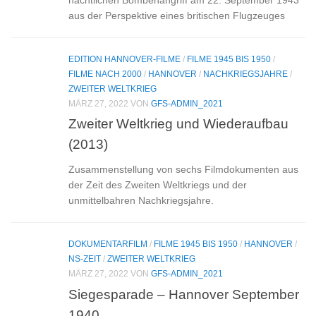
aus der Perspektive eines britischen Flugzeuges
EDITION HANNOVER-FILME
/
FILME 1945 BIS 1950
/
FILME NACH 2000
/
HANNOVER
/
NACHKRIEGSJAHRE
/
ZWEITER WELTKRIEG
MÄRZ 27, 2022
VON
GFS-ADMIN_2021
Zweiter Weltkrieg und Wiederaufbau
(2013)
Zusammenstellung von sechs Filmdokumenten aus
der Zeit des Zweiten Weltkriegs und der
unmittelbahren Nachkriegsjahre.
DOKUMENTARFILM
/
FILME 1945 BIS 1950
/
HANNOVER
/
NS-ZEIT
/
ZWEITER WELTKRIEG
MÄRZ 27, 2022
VON
GFS-ADMIN_2021
Siegesparade – Hannover September
1940