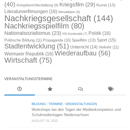
(40)
Kriegsfilm
(29)
Kunst
(13)
Kriegsberichterstattung
(9)
Literaturverfilmungen
(16)
Mentalitäten
(8)
Nachkriegsgesellschaft
(144)
Nachkriegsspielfilm
(80)
Nationalsozialismus
(23)
Politik
(16)
NS-Kontinuität
(7)
Sport
(15)
Spielfilm
(13)
Politische Bildung
(11)
Propaganda
(10)
Stadtentwicklung
(51)
Unterricht
(14)
Verkehr
(11)
Wiederaufbau
(56)
Weimarer Republik
(16)
Wirtschaft
(75)
VERANSTALTUNGSTERMINE
BILDUNG
/
TERMINE
/
VERANSTALTUNGEN
Workshops bei den Tagen der Medienkompetenz und
Schulmedientagen Niedersachsen
AUGUST 25, 2022