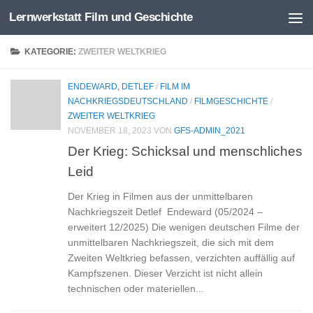
Lernwerkstatt Film und Geschichte
Zum Inhalt springen
KATEGORIE:
ZWEITER WELTKRIEG
ENDEWARD, DETLEF
/
FILM IM
NACHKRIEGSDEUTSCHLAND
/
FILMGESCHICHTE
/
ZWEITER WELTKRIEG
NOVEMBER 18, 2023
VON
GFS-ADMIN_2021
Der Krieg: Schicksal und menschliches
Leid
Der Krieg in Filmen aus der unmittelbaren
Nachkriegszeit Detlef Endeward (05/2024 –
erweitert 12/2025) Die wenigen deutschen Filme der
unmittelbaren Nachkriegszeit, die sich mit dem
Zweiten Weltkrieg befassen, verzichten auffällig auf
Kampfszenen. Dieser Verzicht ist nicht allein
technischen oder materiellen...