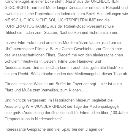
Kanonenkugel, in einer Ecke steht „Nasti“ aus der UNENDLICHEN
GESCHICHTE, ein fünf Meter langer Dinosaurier erheischt Respekt und
zwei chinesische Papierdrachen laden ein zum Spiel. Ausstellungen wie
MENSCH, GUCK NICHT SO!, LICHTSPIELTRÄUME und die
KÖRPERFOTOGRAMME aus der Robert-Bosch-Gesamtschule
Hildesheim laden zum Gucken, Nachdenken und Schmunzeln ein.
In zwei Film-Ecken und an sechs Monitorplätzen laufen „rund um die
Uhr“ interessante Filme z. B. zur Comic-Geschichte, zur Geschichte
des wissenschaftlichen Films, Siegerfilme von den niedersächsichen
Schülerfilmfestivals in Uelzen, Filme über Hannover und
Niedersachsen. Und schließlich kommt auch das „gute alte Buch“ zu
seinem Recht: Büchertische runden das Medienangebot dieser Tage ab.
Für das leibliche Wohl ist am Buffet im Foyer gesorgt – hier ist auch
Platz und Muße zum Verweilen, zum Klönen ….
Und nicht zu vergessen: Im Historischen Museum begleitet die
Ausstellung WIR WUNDERKINDER die Tage der Medienpädagogik,
eine große Ausstellung der Gesellschaft für Filmstudien über „100 Jahre
Filmproduktion in Niedersachsen“.
Interessante Gespräche und viel Spaß bei den „Tagen der