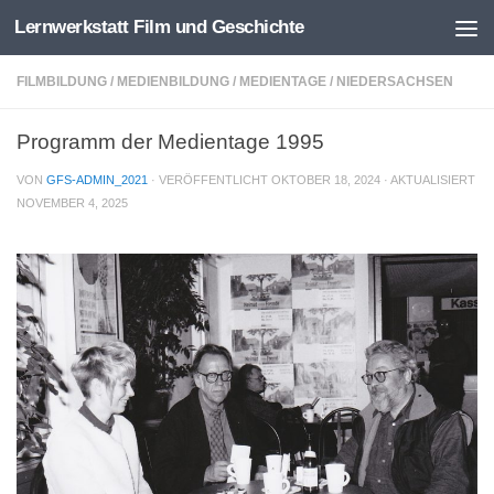
Lernwerkstatt Film und Geschichte
Zum Inhalt springen
FILMBILDUNG
/
MEDIENBILDUNG
/
MEDIENTAGE
/
NIEDERSACHSEN
Programm der Medientage 1995
VON
GFS-ADMIN_2021
· VERÖFFENTLICHT
OKTOBER 18, 2024
· AKTUALISIERT
NOVEMBER 4, 2025