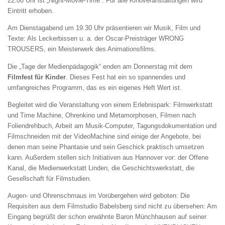
22.00 Uhr ist „Night-Movie-Time“. Für alle Kinoveranstaltungen wird
Eintritt erhoben.
Am Dienstagabend um 19.30 Uhr präsentieren wir Musik, Film und
Texte: Als Leckerbissen u. a. der Oscar-Preisträger WRONG
TROUSERS, ein Meisterwerk des Animationsfilms.
Die „Tage der Medienpädagogik“ enden am Donnerstag mit dem
Filmfest für Kinder
. Dieses Fest hat ein so spannendes und
umfangreiches Programm, das es ein eigenes Heft Wert ist.
Begleitet wird die Veranstaltung von einem Erlebnispark: Filmwerkstatt
und Time Machine, Ohrenkino und Metamorphosen, Filmen nach
Foliendrehbuch, Arbeit am Musik-Computer, Tagungsdokumentation und
Filmschneiden mit der VideoMachine sind einige der Angebote, bei
denen man seine Phantasie und sein Geschick praktisch umsetzen
kann. Außerdem stellen sich Initiativen aus Hannover vor: der Offene
Kanal, die Medienwerkstatt Linden, die Geschichtswerkstatt, die
Gesellschaft für Filmstudien.
Augen- und Ohrenschmaus im Vorübergehen wird geboten: Die
Requisiten aus dem Filmstudio Babelsberg sind nicht zu übersehen: Am
Eingang begrüßt der schon erwähnte Baron Münchhausen auf seiner