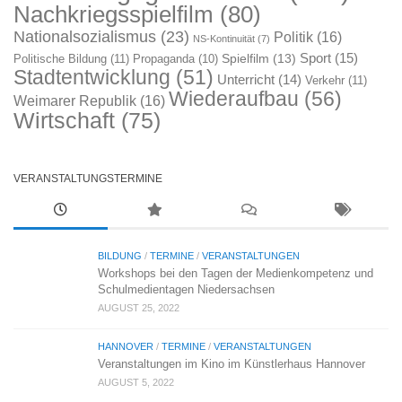
Nachkriegsspielfilm
(80)
Nationalsozialismus
(23)
Politik
(16)
NS-Kontinuität
(7)
Sport
(15)
Spielfilm
(13)
Politische Bildung
(11)
Propaganda
(10)
Stadtentwicklung
(51)
Unterricht
(14)
Verkehr
(11)
Wiederaufbau
(56)
Weimarer Republik
(16)
Wirtschaft
(75)
VERANSTALTUNGSTERMINE
BILDUNG
/
TERMINE
/
VERANSTALTUNGEN
Workshops bei den Tagen der Medienkompetenz und
Schulmedientagen Niedersachsen
AUGUST 25, 2022
HANNOVER
/
TERMINE
/
VERANSTALTUNGEN
Veranstaltungen im Kino im Künstlerhaus Hannover
AUGUST 5, 2022