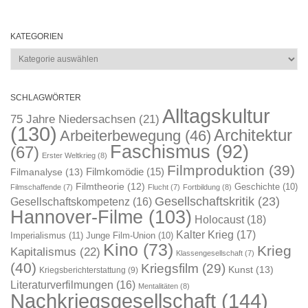
KATEGORIEN
Kategorien
SCHLAGWÖRTER
Alltagskultur
75 Jahre Niedersachsen
(21)
(130)
Architektur
Arbeiterbewegung
(46)
Faschismus
(92)
(67)
Erster Weltkrieg
(8)
Filmproduktion
(39)
Filmkomödie
(15)
Filmanalyse
(13)
Filmtheorie
(12)
Geschichte
(10)
Filmschaffende
(7)
Flucht
(7)
Fortbildung
(8)
Gesellschaftskritik
(23)
Gesellschaftskompetenz
(16)
Hannover-Filme
(103)
Holocaust
(18)
Kalter Krieg
(17)
Imperialismus
(11)
Junge Film-Union
(10)
Kino
(73)
Krieg
Kapitalismus
(22)
Klassengesellschaft
(7)
(40)
Kriegsfilm
(29)
Kunst
(13)
Kriegsberichterstattung
(9)
Literaturverfilmungen
(16)
Mentalitäten
(8)
Nachkriegsgesellschaft
(144)