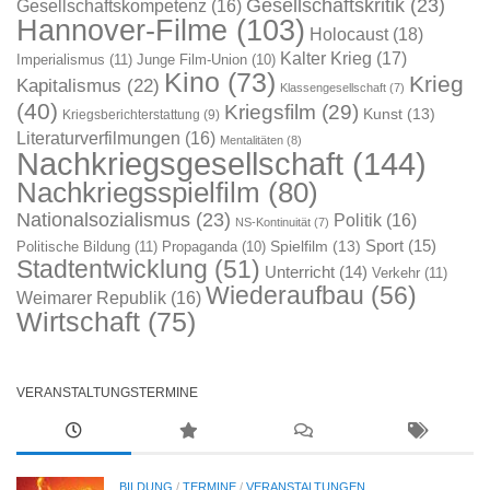
Gesellschaftskritik
(23)
Gesellschaftskompetenz
(16)
Hannover-Filme
(103)
Holocaust
(18)
Kalter Krieg
(17)
Imperialismus
(11)
Junge Film-Union
(10)
Kino
(73)
Krieg
Kapitalismus
(22)
Klassengesellschaft
(7)
(40)
Kriegsfilm
(29)
Kunst
(13)
Kriegsberichterstattung
(9)
Literaturverfilmungen
(16)
Mentalitäten
(8)
Nachkriegsgesellschaft
(144)
Nachkriegsspielfilm
(80)
Nationalsozialismus
(23)
Politik
(16)
NS-Kontinuität
(7)
Sport
(15)
Spielfilm
(13)
Politische Bildung
(11)
Propaganda
(10)
Stadtentwicklung
(51)
Unterricht
(14)
Verkehr
(11)
Wiederaufbau
(56)
Weimarer Republik
(16)
Wirtschaft
(75)
VERANSTALTUNGSTERMINE
BILDUNG
/
TERMINE
/
VERANSTALTUNGEN