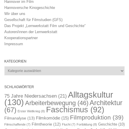
Hannover im Film
Hannoversche Kinogeschichte
Wir über uns
Gesellschaft für Filmstudien (GFS)
Das Projekt „Lernwerkstatt Film und Geschichte“
Autoren/innen der Lernwerkstatt
Kooperationspartner
Impressum
KATEGORIEN
Kategorien
SCHLAGWÖRTER
Alltagskultur
75 Jahre Niedersachsen
(21)
(130)
Architektur
Arbeiterbewegung
(46)
Faschismus
(92)
(67)
Erster Weltkrieg
(8)
Filmproduktion
(39)
Filmkomödie
(15)
Filmanalyse
(13)
Filmtheorie
(12)
Geschichte
(10)
Filmschaffende
(7)
Flucht
(7)
Fortbildung
(8)