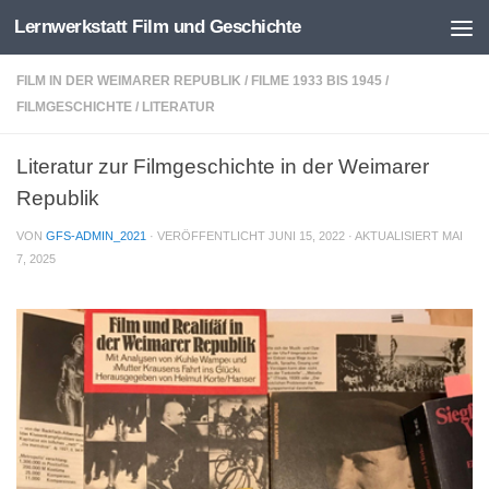
Lernwerkstatt Film und Geschichte
Zum Inhalt springen
FILM IN DER WEIMARER REPUBLIK
/
FILME 1933 BIS 1945
/
FILMGESCHICHTE
/
LITERATUR
Literatur zur Filmgeschichte in der Weimarer
Republik
VON
GFS-ADMIN_2021
· VERÖFFENTLICHT
JUNI 15, 2022
· AKTUALISIERT
MAI
7, 2025