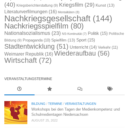
(40)
Kriegsfilm
(29)
Kunst
(13)
Kriegsberichterstattung
(9)
Literaturverfilmungen
(16)
Mentalitäten
(8)
Nachkriegsgesellschaft
(144)
Nachkriegsspielfilm
(80)
Nationalsozialismus
(23)
Politik
(15)
Politische
NS-Kontinuität
(7)
Sport
(15)
Spielfilm
(13)
Propaganda
(10)
Bildung
(9)
Stadtentwicklung
(51)
Unterricht
(14)
Verkehr
(11)
Wiederaufbau
(56)
Weimarer Republik
(16)
Wirtschaft
(72)
VERANSTALTUNGSTERMINE
BILDUNG
/
TERMINE
/
VERANSTALTUNGEN
Workshops bei den Tagen der Medienkompetenz und
Schulmedientagen Niedersachsen
AUGUST 25, 2022