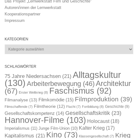
Das Projekt „Lernwerkstatt Film und Geschichte“
Autoren/innen der Lernwerkstatt
Kooperationspartner
Impressum
KATEGORIEN
Kategorien
SCHLAGWÖRTER
Alltagskultur
75 Jahre Niedersachsen
(21)
(130)
Architektur
Arbeiterbewegung
(46)
Faschismus
(92)
(67)
Erster Weltkrieg
(8)
Filmproduktion
(39)
Filmkomödie
(15)
Filmanalyse
(13)
Filmtheorie
(12)
Geschichte
(9)
Filmschaffende
(7)
Flucht
(7)
Fortbildung
(8)
Gesellschaftskritik
(23)
Gesellschaftskompetenz
(14)
Hannover-Filme
(103)
Holocaust
(18)
Kalter Krieg
(17)
Imperialismus
(11)
Junge Film-Union
(10)
Kino
(73)
Krieg
Kapitalismus
(21)
Klassengesellschaft
(7)