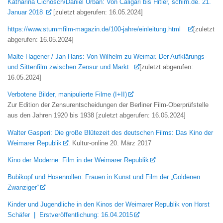
Katharina Cichosch/Daniel Urban: Von Caligari bis Hitler, schirn.de. 21.
Januar 2018
[zuletzt abgerufen: 16.05.2024]
https://www.stummfilm-magazin.de/100-jahre/einleitung.html
[zuletzt
abgerufen: 16.05.2024]
Malte Hagener / Jan Hans: Von Wilhelm zu Weimar. Der Aufklärungs-
und Sittenfilm zwischen Zensur und Markt
[zuletzt abgerufen:
16.05.2024]
Verbotene Bilder, manipulierte Filme (I+II)
Zur Edition der Zensurentscheidungen der Berliner Film-Oberprüfstelle
aus den Jahren 1920 bis 1938 [zuletzt abgerufen: 16.05.2024]
Walter Gasperi: Die große Blütezeit des deutschen Films: Das Kino der
Weimarer Republik
. Kultur-online 20. März 2017
Kino der Moderne: Film in der Weimarer Republik
Bubikopf und Hosenrollen: Frauen in Kunst und Film der „Goldenen
Zwanziger“
Kinder und Jugendliche in den Kinos der Weimarer Republik
von Horst
Schäfer
|
Erstveröffentlichung: 16.04.2015