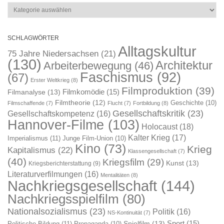
Kategorien
SCHLAGWÖRTER
Alltagskultur
75 Jahre Niedersachsen
(21)
(130)
Architektur
Arbeiterbewegung
(46)
Faschismus
(92)
(67)
Erster Weltkrieg
(8)
Filmproduktion
(39)
Filmkomödie
(15)
Filmanalyse
(13)
Filmtheorie
(12)
Geschichte
(10)
Filmschaffende
(7)
Flucht
(7)
Fortbildung
(8)
Gesellschaftskritik
(23)
Gesellschaftskompetenz
(16)
Hannover-Filme
(103)
Holocaust
(18)
Kalter Krieg
(17)
Imperialismus
(11)
Junge Film-Union
(10)
Kino
(73)
Krieg
Kapitalismus
(22)
Klassengesellschaft
(7)
(40)
Kriegsfilm
(29)
Kunst
(13)
Kriegsberichterstattung
(9)
Literaturverfilmungen
(16)
Mentalitäten
(8)
Nachkriegsgesellschaft
(144)
Nachkriegsspielfilm
(80)
Nationalsozialismus
(23)
Politik
(16)
NS-Kontinuität
(7)
Sport
(15)
Spielfilm
(13)
Politische Bildung
(11)
Propaganda
(10)