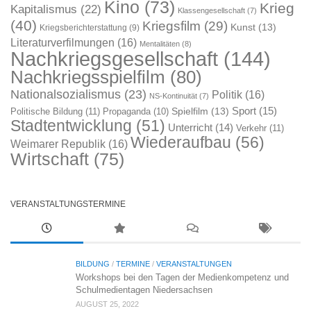
Kino
(73)
Krieg
Kapitalismus
(22)
Klassengesellschaft
(7)
(40)
Kriegsfilm
(29)
Kunst
(13)
Kriegsberichterstattung
(9)
Literaturverfilmungen
(16)
Mentalitäten
(8)
Nachkriegsgesellschaft
(144)
Nachkriegsspielfilm
(80)
Nationalsozialismus
(23)
Politik
(16)
NS-Kontinuität
(7)
Sport
(15)
Spielfilm
(13)
Politische Bildung
(11)
Propaganda
(10)
Stadtentwicklung
(51)
Unterricht
(14)
Verkehr
(11)
Wiederaufbau
(56)
Weimarer Republik
(16)
Wirtschaft
(75)
VERANSTALTUNGSTERMINE
BILDUNG
/
TERMINE
/
VERANSTALTUNGEN
Workshops bei den Tagen der Medienkompetenz und
Schulmedientagen Niedersachsen
AUGUST 25, 2022