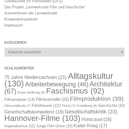
Gesellschaft für Filmstudien (GFS)
Das Projekt „Lernwerkstatt Film und Geschichte“
Autoren/innen der Lernwerkstatt
Kooperationspartner
Impressum
KATEGORIEN
Kategorien
SCHLAGWÖRTER
Alltagskultur
75 Jahre Niedersachsen
(21)
(130)
Architektur
Arbeiterbewegung
(46)
Faschismus
(92)
(67)
Erster Weltkrieg
(8)
Filmproduktion
(39)
Filmkomödie
(15)
Filmanalyse
(13)
Filmtheorie
(12)
Geschichte
(10)
Filmschaffende
(7)
Flucht
(7)
Fortbildung
(8)
Gesellschaftskritik
(23)
Gesellschaftskompetenz
(16)
Hannover-Filme
(103)
Holocaust
(18)
Kalter Krieg
(17)
Imperialismus
(11)
Junge Film-Union
(10)