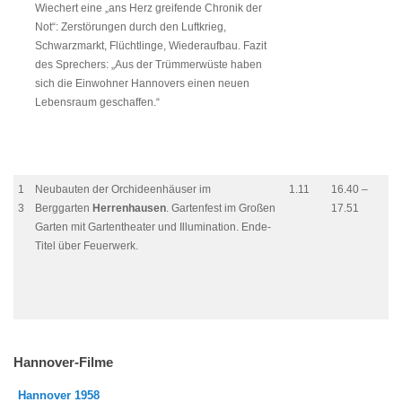
Wiechert eine „ans Herz greifende Chronik der
Not“: Zerstörungen durch den Luftkrieg,
Schwarzmarkt, Flüchtlinge, Wiederaufbau. Fazit
des Sprechers: „Aus der Trümmerwüste haben
sich die Einwohner Hannovers einen neuen
Lebensraum geschaffen.“
1
Neubauten der Orchideenhäuser im
1.11
16.40 –
3
Berggarten
Herrenhausen
. Gartenfest im Großen
17.51
Garten mit Gartentheater und Illumination. Ende-
Titel über Feuerwerk.
Hannover-Filme
Hannover 1958