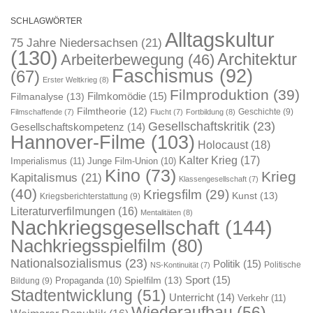
SCHLAGWÖRTER
Alltagskultur
75 Jahre Niedersachsen
(21)
(130)
Architektur
Arbeiterbewegung
(46)
Faschismus
(92)
(67)
Erster Weltkrieg
(8)
Filmproduktion
(39)
Filmkomödie
(15)
Filmanalyse
(13)
Filmtheorie
(12)
Geschichte
(9)
Filmschaffende
(7)
Flucht
(7)
Fortbildung
(8)
Gesellschaftskritik
(23)
Gesellschaftskompetenz
(14)
Hannover-Filme
(103)
Holocaust
(18)
Kalter Krieg
(17)
Imperialismus
(11)
Junge Film-Union
(10)
Kino
(73)
Krieg
Kapitalismus
(21)
Klassengesellschaft
(7)
(40)
Kriegsfilm
(29)
Kunst
(13)
Kriegsberichterstattung
(9)
Literaturverfilmungen
(16)
Mentalitäten
(8)
Nachkriegsgesellschaft
(144)
Nachkriegsspielfilm
(80)
Nationalsozialismus
(23)
Politik
(15)
Politische
NS-Kontinuität
(7)
Sport
(15)
Spielfilm
(13)
Propaganda
(10)
Bildung
(9)
Stadtentwicklung
(51)
Unterricht
(14)
Verkehr
(11)
Wiederaufbau
(56)