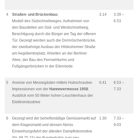
4
Straßen- und Brückenbau:
3.14
3.39 –
Modell des Südschnellweges. Aufnahmen von
6.53
den Baustellen am Süd- und Westschnellweg,
Besichtigung durch die Bürger am Tag der offenen
Tür. Gezeigt werden auch die Dornröschenbrücke,
der zweibahnige Ausbau der Hildesheimer Straße
am Aegidientorplatz, Arbeiten an der Berliner
Allee, der Bau des Fernsehturms und
Fußgängerbrücken in der Eilenriede.
5
Anreise von Messegästen mittels Hubschrauber.
0.41
6.53 –
Impressionen von der
Hannovermesse 1958
:
7.33
Ausblick vom 50 Meter hohen Leuchtenhaus der
Elektroindustriee
6
Gezeigt wird der behelfsmäßige Gemüsemarkt auf
1.30
7.33 –
dem Klagesmarkt und dessen Abriss.
9.03
Einweihungsfahrt der ältesten Dampflokomotive
(Nr. 89 75 15) der Bundesbahn zum neu