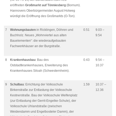
eröffneten
Großmarkt auf Tönniesberg
(Bornum).
Hannovers Oberbürgermeister August Holweg
würdigt die Eröffnung des Großmarkts (O-Ton).
7
Wohnungsbauten
in Ricklingen, Döhren und
0.51
9.03 –
Buchholz. Neues „Wohnviertel aus alten
9.54
Bauelementen“: die wiederaufgebauten
Fachwerkhäuser an der Burgstraße.
8
Krankenhausbau
: Bau des
0.43
9.54 –
Oststadtkrankenhauses, Erweiterung des
10.37
Krankenhauses Siloah (Schwesternheim).
9
Schulbau
: Errichtung der Volksschule
1.59
10.37 –
Birkenstraße zur Entlastung der Volksschule
12.36
Kestnerstraße. Bau der Volksschule Welfenplatz
(zur Entlastung der Gerrit-Engelke-Schule), der
Volksschule Uhlandstraße (zwischen
Weidendamm und Engelbosteler Damm), der