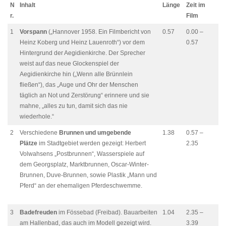
N
Inhalt
Länge
Zeit im
r.
Film
1
Vorspann
(„Hannover 1958. Ein Filmbericht von
0.57
0.00 –
Heinz Koberg und Heinz Lauenroth“) vor dem
0.57
Hintergrund der Aegidienkirche. Der Sprecher
weist auf das neue Glockenspiel der
Aegidienkirche hin („Wenn alle Brünnlein
fließen“), das „Auge und Ohr der Menschen
täglich an Not und Zerstörung“ erinnere und sie
mahne, „alles zu tun, damit sich das nie
wiederhole.“
2
Verschiedene
Brunnen und umgebende
1.38
0.57 –
Plätze
im Stadtgebiet werden gezeigt: Herbert
2.35
Volwahsens „Postbrunnen“, Wasserspiele auf
dem Georgsplatz, Marktbrunnen, Oscar-Winter-
Brunnen, Duve-Brunnen, sowie Plastik „Mann und
Pferd“ an der ehemaligen Pferdeschwemme.
3
Badefreuden
im Fössebad (Freibad). Bauarbeiten
1.04
2.35 –
am Hallenbad, das auch im Modell gezeigt wird.
3.39