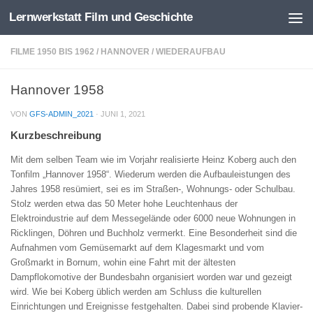
Lernwerkstatt Film und Geschichte
Zum Inhalt springen
FILME 1950 BIS 1962
/
HANNOVER
/
WIEDERAUFBAU
Hannover 1958
VON
GFS-ADMIN_2021
·
JUNI 1, 2021
Kurzbeschreibung
Mit dem selben Team wie im Vorjahr realisierte Heinz Koberg auch den
Tonfilm „Hannover 1958“. Wiederum werden die Aufbauleistungen des
Jahres 1958 resümiert, sei es im Straßen-, Wohnungs- oder Schulbau.
Stolz werden etwa das 50 Meter hohe Leuchtenhaus der
Elektroindustrie auf dem Messegelände oder 6000 neue Wohnungen in
Ricklingen, Döhren und Buchholz vermerkt. Eine Besonderheit sind die
Aufnahmen vom Gemüsemarkt auf dem Klagesmarkt und vom
Großmarkt in Bornum, wohin eine Fahrt mit der ältesten
Dampflokomotive der Bundesbahn organisiert worden war und gezeigt
wird. Wie bei Koberg üblich werden am Schluss die kulturellen
Einrichtungen und Ereignisse festgehalten. Dabei sind probende Klavier-