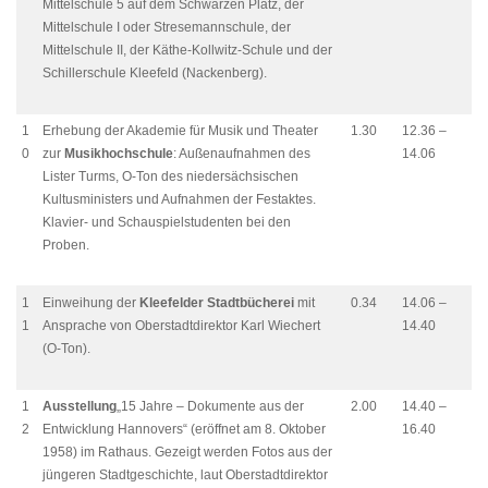
Mittelschule 5 auf dem Schwarzen Platz, der
Mittelschule I oder Stresemannschule, der
Mittelschule II, der Käthe-Kollwitz-Schule und der
Schillerschule Kleefeld (Nackenberg).
1
Erhebung der Akademie für Musik und Theater
1.30
12.36 –
0
zur
Musikhochschule
: Außenaufnahmen des
14.06
Lister Turms, O-Ton des niedersächsischen
Kultusministers und Aufnahmen der Festaktes.
Klavier- und Schauspielstudenten bei den
Proben.
1
Einweihung der
Kleefelder Stadtbücherei
mit
0.34
14.06 –
1
Ansprache von Oberstadtdirektor Karl Wiechert
14.40
(O-Ton).
1
Ausstellung
„15 Jahre – Dokumente aus der
2.00
14.40 –
2
Entwicklung Hannovers“ (eröffnet am 8. Oktober
16.40
1958) im Rathaus. Gezeigt werden Fotos aus der
jüngeren Stadtgeschichte, laut Oberstadtdirektor