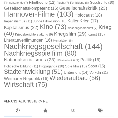
Filmtheorie
(12)
Geschichte
(10)
Filmschaffende
(7)
Flucht
(7)
Fortbildung
(8)
Gesellschaftskritik
(23)
Gesellschaftskompetenz
(16)
Hannover-Filme
(103)
Holocaust
(18)
Kalter Krieg
(17)
Imperialismus
(11)
Junge Film-Union
(10)
Kino
(73)
Krieg
Kapitalismus
(22)
Klassengesellschaft
(7)
(40)
Kriegsfilm
(29)
Kunst
(13)
Kriegsberichterstattung
(9)
Literaturverfilmungen
(16)
Mentalitäten
(8)
Nachkriegsgesellschaft
(144)
Nachkriegsspielfilm
(80)
Nationalsozialismus
(23)
Politik
(16)
NS-Kontinuität
(7)
Sport
(15)
Spielfilm
(13)
Politische Bildung
(11)
Propaganda
(10)
Stadtentwicklung
(51)
Unterricht
(14)
Verkehr
(11)
Wiederaufbau
(56)
Weimarer Republik
(16)
Wirtschaft
(75)
VERANSTALTUNGSTERMINE