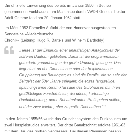
Die offizielle Einweihung des bereits im Januar 1950 in Betrieb
genommenen Funkhauses am Maschsee durch NWDR Generaldirektor
Adolf Grimme fand am 20. Januar 1952 statt.
Im März 1952 Formeller Auftakt der von Hannover ausgestrahlten
Sendereihe »Niederdeutsche
Chronik« (Leitung: Hugo R. Bartels und Wilhelm Bartholdy)
„Heute ist der Eindruck einer unauffälligen Alltäglichkeit der
äußeren Bauform geblieben. Damit ist die programmatisch
geforderte ‚Einordnung in die große Ordnung‘ gelungen. Das
liegt nicht an den Dimensionen oder der freiplastischen
Gruppierung der Baukörper; es sind die Details, die so sehr den
Zeitgeist der 50er .Jahre spiegeln: die etwas langweilige,
spannungsarme Keramikfassade des Bürohauses mit ihren
großflächigen Fensterhöhlen; die dünne, kartonartige
Dachabdeckung, deren Schattenkanten Profil geben sollten,
4)
und der zwar leichte, aber zu große Dachaufbau.“
In den Jahren 1955/56 wurde das Grundrisssystem des Funkhauses um
zwei Hörspielstudios erweitert. Der dritte Bauabschnitt erfolgte 1961-63
mit dem Bau des großen Sendesaals. Bei diesen Planungen besann