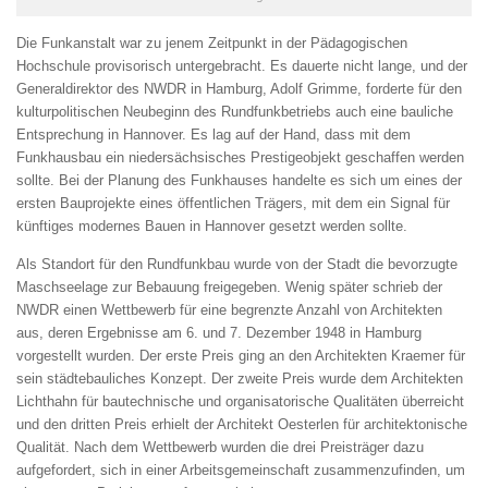
Die Funkanstalt war zu jenem Zeitpunkt in der Pädagogischen
Hochschule provisorisch untergebracht. Es dauerte nicht lange, und der
Generaldirektor des NWDR in Hamburg, Adolf Grimme, forderte für den
kulturpolitischen Neubeginn des Rundfunkbetriebs auch eine bauliche
Entsprechung in Hannover. Es lag auf der Hand, dass mit dem
Funkhausbau ein niedersächsisches Prestigeobjekt geschaffen werden
sollte. Bei der Planung des Funkhauses handelte es sich um eines der
ersten Bauprojekte eines öffentlichen Trägers, mit dem ein Signal für
künftiges modernes Bauen in Hannover gesetzt werden sollte.
Als Standort für den Rundfunkbau wurde von der Stadt die bevorzugte
Maschseelage zur Bebauung freigegeben. Wenig später schrieb der
NWDR einen Wettbewerb für eine begrenzte Anzahl von Architekten
aus, deren Ergebnisse am 6. und 7. Dezember 1948 in Hamburg
vorgestellt wurden. Der erste Preis ging an den Architekten Kraemer für
sein städtebauliches Konzept. Der zweite Preis wurde dem Architekten
Lichthahn für bautechnische und organisatorische Qualitäten überreicht
und den dritten Preis erhielt der Architekt Oesterlen für architektonische
Qualität. Nach dem Wettbewerb wurden die drei Preisträger dazu
aufgefordert, sich in einer Arbeitsgemeinschaft zusammenzufinden, um