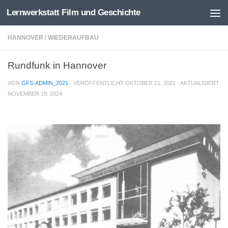
Lernwerkstatt Film und Geschichte
Zum Inhalt springen
HANNOVER
/
WIEDERAUFBAU
Rundfunk in Hannover
VON
GFS-ADMIN_2021
· VERÖFFENTLICHT
OKTOBER 21, 2021
· AKTUALISIERT
NOVEMBER 19, 2024