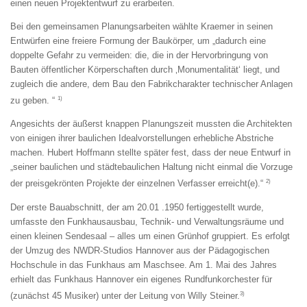
einen neuen Projektentwurf zu erarbeiten.
Bei den gemeinsamen Planungsarbeiten wählte Kraemer in seinen
Entwürfen eine freiere Formung der Baukörper, um „dadurch eine
doppelte Gefahr zu vermeiden: die, die in der Hervorbringung von
Bauten öffentlicher Körperschaften durch ‚Monumentalität‘ liegt, und
zugleich die andere, dem Bau den Fabrikcharakter technischer Anlagen
1)
zu geben. “
Angesichts der äußerst knappen Planungszeit mussten die Architekten
von einigen ihrer baulichen Idealvorstellungen erhebliche Abstriche
machen. Hubert Hoffmann stellte später fest, dass der neue Entwurf in
„seiner baulichen und städtebaulichen Haltung nicht einmal die Vorzuge
2)
der preisgekrönten Projekte der einzelnen Verfasser erreicht(e).“
Der erste Bauabschnitt, der am 20.01 .1950 fertiggestellt wurde,
umfasste den Funkhausausbau, Technik- und Verwaltungsräume und
einen kleinen Sendesaal – alles um einen Grünhof gruppiert. Es erfolgt
der Umzug des NWDR-Studios Hannover aus der Pädagogischen
Hochschule in das Funkhaus am Maschsee. Am 1. Mai des Jahres
erhielt das Funkhaus Hannover ein eigenes Rundfunkorchester für
3)
(zunächst 45 Musiker) unter der Leitung von Willy Steiner.