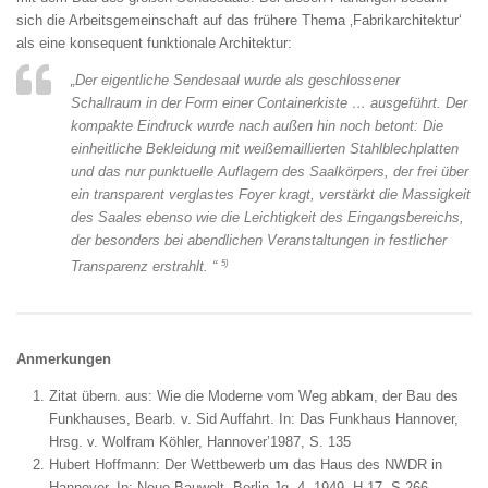
sich die Arbeitsgemeinschaft auf das frühere Thema ‚Fabrikarchitektur‘
als eine konsequent funktionale Architektur:
„Der eigentliche Sendesaal wurde als geschlossener
Schallraum in der Form einer Containerkiste … ausgeführt. Der
kompakte Eindruck wurde nach außen hin noch betont: Die
einheitliche Bekleidung mit weißemaillierten Stahlblechplatten
und das nur punktuelle Auflagern des Saalkörpers, der frei über
ein transparent verglastes Foyer kragt, verstärkt die Massigkeit
des Saales ebenso wie die Leichtigkeit des Eingangsbereichs,
der besonders bei abendlichen Veranstaltungen in festlicher
5)
Transparenz erstrahlt. “
Anmerkungen
Zitat übern. aus: Wie die Moderne vom Weg abkam, der Bau des
Funkhauses, Bearb. v. Sid Auffahrt. In: Das Funkhaus Hannover,
Hrsg. v. Wolfram Köhler, Hannover’1987, S. 135
Hubert Hoffmann: Der Wettbewerb um das Haus des NWDR in
Hannover. In: Neue Bauwelt. Berlin Jg. 4, 1949, H.17, S 266