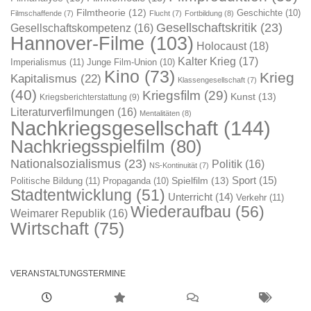
Filmtheorie
(12)
Geschichte
(10)
Filmschaffende
(7)
Flucht
(7)
Fortbildung
(8)
Gesellschaftskritik
(23)
Gesellschaftskompetenz
(16)
Hannover-Filme
(103)
Holocaust
(18)
Kalter Krieg
(17)
Imperialismus
(11)
Junge Film-Union
(10)
Kino
(73)
Krieg
Kapitalismus
(22)
Klassengesellschaft
(7)
(40)
Kriegsfilm
(29)
Kunst
(13)
Kriegsberichterstattung
(9)
Literaturverfilmungen
(16)
Mentalitäten
(8)
Nachkriegsgesellschaft
(144)
Nachkriegsspielfilm
(80)
Nationalsozialismus
(23)
Politik
(16)
NS-Kontinuität
(7)
Sport
(15)
Spielfilm
(13)
Politische Bildung
(11)
Propaganda
(10)
Stadtentwicklung
(51)
Unterricht
(14)
Verkehr
(11)
Wiederaufbau
(56)
Weimarer Republik
(16)
Wirtschaft
(75)
VERANSTALTUNGSTERMINE