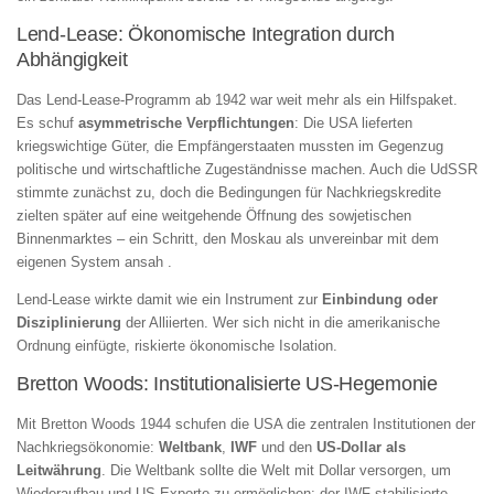
Lend‑Lease: Ökonomische Integration durch
Abhängigkeit
Das Lend‑Lease‑Programm ab 1942 war weit mehr als ein Hilfspaket.
Es schuf
asymmetrische Verpflichtungen
: Die USA lieferten
kriegswichtige Güter, die Empfängerstaaten mussten im Gegenzug
politische und wirtschaftliche Zugeständnisse machen. Auch die UdSSR
stimmte zunächst zu, doch die Bedingungen für Nachkriegskredite
zielten später auf eine weitgehende Öffnung des sowjetischen
Binnenmarktes – ein Schritt, den Moskau als unvereinbar mit dem
eigenen System ansah .
Lend‑Lease wirkte damit wie ein Instrument zur
Einbindung oder
Disziplinierung
der Alliierten. Wer sich nicht in die amerikanische
Ordnung einfügte, riskierte ökonomische Isolation.
Bretton Woods: Institutionalisierte US‑Hegemonie
Mit Bretton Woods 1944 schufen die USA die zentralen Institutionen der
Nachkriegsökonomie:
Weltbank
,
IWF
und den
US‑Dollar als
Leitwährung
. Die Weltbank sollte die Welt mit Dollar versorgen, um
Wiederaufbau und US‑Exporte zu ermöglichen; der IWF stabilisierte