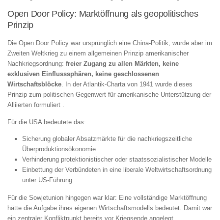
Open Door Policy: Marktöffnung als geopolitisches
Prinzip
Die Open Door Policy war ursprünglich eine China‑Politik, wurde aber im
Zweiten Weltkrieg zu einem allgemeinen Prinzip amerikanischer
Nachkriegsordnung:
freier Zugang zu allen Märkten, keine
exklusiven Einflusssphären, keine geschlossenen
Wirtschaftsblöcke
. In der Atlantik‑Charta von 1941 wurde dieses
Prinzip zum politischen Gegenwert für amerikanische Unterstützung der
Alliierten formuliert .
Für die USA bedeutete das:
Sicherung globaler Absatzmärkte für die nachkriegszeitliche
Überproduktionsökonomie
Verhinderung protektionistischer oder staatssozialistischer Modelle
Einbettung der Verbündeten in eine liberale Weltwirtschaftsordnung
unter US‑Führung
Für die Sowjetunion hingegen war klar: Eine vollständige Marktöffnung
hätte die Aufgabe ihres eigenen Wirtschaftsmodells bedeutet. Damit war
ein zentraler Konfliktpunkt bereits vor Kriegsende angelegt.