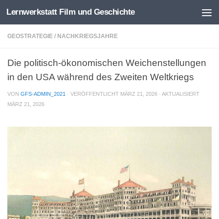
Lernwerkstatt Film und Geschichte
Zum Inhalt springen
GEOSTRATEGIE
/
NACHKRIEGSJAHRE
Die politisch-ökonomischen Weichenstellungen
in den USA während des Zweiten Weltkriegs
VON
GFS-ADMIN_2021
· VERÖFFENTLICHT
MÄRZ 21, 2026
· AKTUALISIERT
MÄRZ 21, 2026