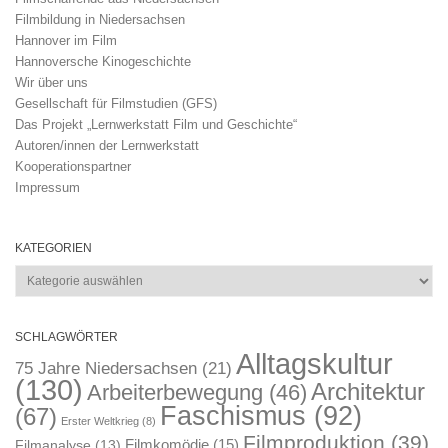
Filmbildung in Niedersachsen
Hannover im Film
Hannoversche Kinogeschichte
Wir über uns
Gesellschaft für Filmstudien (GFS)
Das Projekt „Lernwerkstatt Film und Geschichte“
Autoren/innen der Lernwerkstatt
Kooperationspartner
Impressum
KATEGORIEN
Kategorien
SCHLAGWÖRTER
Alltagskultur
75 Jahre Niedersachsen
(21)
(130)
Architektur
Arbeiterbewegung
(46)
Faschismus
(92)
(67)
Erster Weltkrieg
(8)
Filmproduktion
(39)
Filmkomödie
(15)
Filmanalyse
(13)