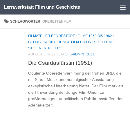
Lernwerkstatt Film und Geschichte
Zum Inhalt springen
SCHLAGWÖRTER:
OPERETTENFILM
FILMATELIER BENDESTORF
/
FILME 1950 BIS 1962
/
GEORG JACOBY
/
JUNGE FILM-UNION
/
SPIELFILM
/
STETTNER, PETER
AUGUST 5, 2022
VON
GFS-ADMIN_2021
Die Csardasfürstin (1951)
Opulente Operettenverfilmung der frühen BRD, die
mit Stars, Musik und nostalgischer Ausstattung
eskapistische Unterhaltung bietet. Der Film markiert
die Hinwendung der Junge Film‑Union zu
großformatigen, unpolitischen Publikumsstoffen der
Adenauerzeit.