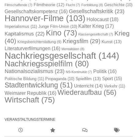
Filmtheorie
(12)
Geschichte
(10)
Filmschaffende
(7)
Flucht
(7)
Fortbildung
(8)
Gesellschaftskritik
(23)
Gesellschaftskompetenz
(16)
Hannover-Filme
(103)
Holocaust
(18)
Kalter Krieg
(17)
Imperialismus
(11)
Junge Film-Union
(10)
Kino
(73)
Krieg
Kapitalismus
(22)
Klassengesellschaft
(7)
(40)
Kriegsfilm
(29)
Kunst
(13)
Kriegsberichterstattung
(9)
Literaturverfilmungen
(16)
Mentalitäten
(8)
Nachkriegsgesellschaft
(144)
Nachkriegsspielfilm
(80)
Nationalsozialismus
(23)
Politik
(16)
NS-Kontinuität
(7)
Sport
(15)
Spielfilm
(13)
Politische Bildung
(11)
Propaganda
(10)
Stadtentwicklung
(51)
Unterricht
(14)
Verkehr
(11)
Wiederaufbau
(56)
Weimarer Republik
(16)
Wirtschaft
(75)
VERANSTALTUNGSTERMINE