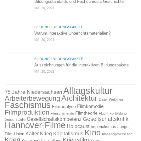
Bildungsstandards und Fachcurricula Geschichte
MAI 20, 2021
BILDUNG
/
BILDUNGSPAKETE
Warum interaktive Unterrichtsmaterialien?
MAI 20, 2021
BILDUNG
/
BILDUNGSPAKETE
Auszeichnungen für die interaktiven Bildungspakete
MAI 20, 2021
Alltagskultur
75 Jahre Niedersachsen
Architektur
Arbeiterbewegung
Erster Weltkrieg
Faschismus
Filmkomödie
Filmanalyse
Filmproduktion
Filmtheorie
Filmschaffende
Flucht
Fortbildung
Gesellschaftskritik
Gesellschaftskompetenz
Geschichte
Hannover-Filme
Holocaust
Imperialismus
Junge
Kino
Kapitalismus
Kalter Krieg
Film-Union
Klassengesellschaft
Krieg
Kriegsfilm
Kunst
Kriegsberichterstattung