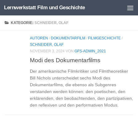
Lernwerkstatt Film und Geschichte
Zum Inhalt springen
KATEGORIE:
SCHNEIDER, OLAF
AUTOREN
/
DOKUMENTARFILM
/
FILMGESCHICHTE
/
SCHNEIDER, OLAF
NOVEMBER 3, 2024
VON
GFS-ADMIN_2021
Modi des Dokumentarfilms
Der amerikanische Filmkritiker und Filmtheoretiker
Bill Nichols unterscheidet sechs Modi des
Dokumentarfilms, die ebenso als Subgenres
verstanden werden können: den poetischen, den
erklärenden, den beobachtenden, den partizipativen,
den reflexiven und den performativen Modus.