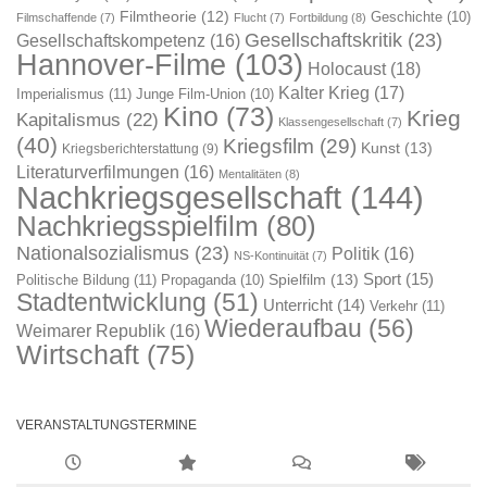
Filmtheorie
(12)
Geschichte
(10)
Filmschaffende
(7)
Flucht
(7)
Fortbildung
(8)
Gesellschaftskritik
(23)
Gesellschaftskompetenz
(16)
Hannover-Filme
(103)
Holocaust
(18)
Kalter Krieg
(17)
Imperialismus
(11)
Junge Film-Union
(10)
Kino
(73)
Krieg
Kapitalismus
(22)
Klassengesellschaft
(7)
(40)
Kriegsfilm
(29)
Kunst
(13)
Kriegsberichterstattung
(9)
Literaturverfilmungen
(16)
Mentalitäten
(8)
Nachkriegsgesellschaft
(144)
Nachkriegsspielfilm
(80)
Nationalsozialismus
(23)
Politik
(16)
NS-Kontinuität
(7)
Sport
(15)
Spielfilm
(13)
Politische Bildung
(11)
Propaganda
(10)
Stadtentwicklung
(51)
Unterricht
(14)
Verkehr
(11)
Wiederaufbau
(56)
Weimarer Republik
(16)
Wirtschaft
(75)
VERANSTALTUNGSTERMINE