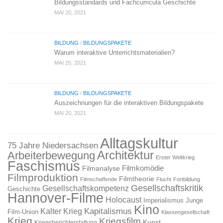
Bildungsstandards und Fachcurricula Geschichte
MAI 20, 2021
BILDUNG
/
BILDUNGSPAKETE
Warum interaktive Unterrichtsmaterialien?
MAI 20, 2021
BILDUNG
/
BILDUNGSPAKETE
Auszeichnungen für die interaktiven Bildungspakete
MAI 20, 2021
Alltagskultur
75 Jahre Niedersachsen
Architektur
Arbeiterbewegung
Erster Weltkrieg
Faschismus
Filmkomödie
Filmanalyse
Filmproduktion
Filmtheorie
Filmschaffende
Flucht
Fortbildung
Gesellschaftskritik
Gesellschaftskompetenz
Geschichte
Hannover-Filme
Holocaust
Imperialismus
Junge
Kino
Kapitalismus
Kalter Krieg
Film-Union
Klassengesellschaft
Krieg
Kriegsfilm
Kunst
Kriegsberichterstattung