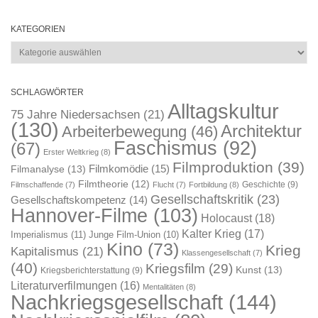
KATEGORIEN
Kategorien
SCHLAGWÖRTER
Alltagskultur
75 Jahre Niedersachsen
(21)
(130)
Architektur
Arbeiterbewegung
(46)
Faschismus
(92)
(67)
Erster Weltkrieg
(8)
Filmproduktion
(39)
Filmkomödie
(15)
Filmanalyse
(13)
Filmtheorie
(12)
Geschichte
(9)
Filmschaffende
(7)
Flucht
(7)
Fortbildung
(8)
Gesellschaftskritik
(23)
Gesellschaftskompetenz
(14)
Hannover-Filme
(103)
Holocaust
(18)
Kalter Krieg
(17)
Imperialismus
(11)
Junge Film-Union
(10)
Kino
(73)
Krieg
Kapitalismus
(21)
Klassengesellschaft
(7)
(40)
Kriegsfilm
(29)
Kunst
(13)
Kriegsberichterstattung
(9)
Literaturverfilmungen
(16)
Mentalitäten
(8)
Nachkriegsgesellschaft
(144)