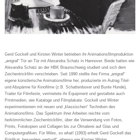
Gerd Gockell und Kirsten Winter betrieben ihr Animationsfilmproduktion
„anigraf“ Tür an Tür mit Alexandra Schatz in Hannover. Beide hatten wie
Alexandra Schatz an der HBK Braunschweig studiert und sich dem
Zeichentrickfilm verschrieben. Seit 1990 stellte ihre Firma „anigraf“
eigene künstlerische Animationsfilme her, produzierte im Autrag Titel-
und Abspänne für Kinofilme (z.B.
Schattenboxer
und
Bunte Hunde
),
Trailer für Filmfeste, vermietete ihr Equipment und gestaltete auch
Printmedien, wie Kataloge und Filmplakate. Gockell und Winter
experimentiereen mit neuen und „klassischen“ Techniken des
Animationsfilms. Das Spektrum ihrer Arbeiten reichte vom
herkömmlichen Zeichentrickfilm, über die Verwendung von Fotos,
Prints, Fotokopien und Collagen bis zur Ölmalerei auf Glas und
Computergrafiken. Für
Miles, so what!
(1993) erhielt Gerd Gockell das
Prädikat „besonders wertvoll“, ebenso wie Kirsten Winter