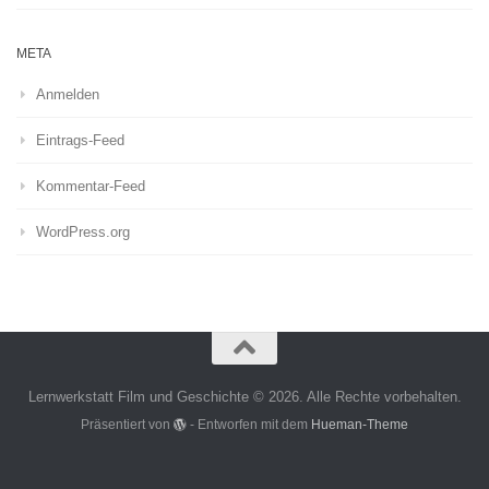
META
Anmelden
Eintrags-Feed
Kommentar-Feed
WordPress.org
Lernwerkstatt Film und Geschichte © 2026. Alle Rechte vorbehalten.
Präsentiert von
- Entworfen mit dem
Hueman-Theme