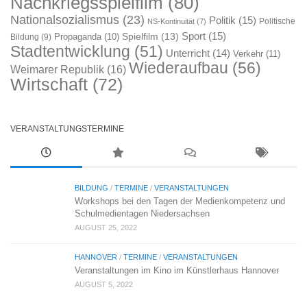
Nachkriegsspielfilm
(80)
Nationalsozialismus
(23)
Politik
(15)
Politische
NS-Kontinuität
(7)
Sport
(15)
Spielfilm
(13)
Propaganda
(10)
Bildung
(9)
Stadtentwicklung
(51)
Unterricht
(14)
Verkehr
(11)
Wiederaufbau
(56)
Weimarer Republik
(16)
Wirtschaft
(72)
VERANSTALTUNGSTERMINE
BILDUNG
/
TERMINE
/
VERANSTALTUNGEN
Workshops bei den Tagen der Medienkompetenz und
Schulmedientagen Niedersachsen
AUGUST 25, 2022
HANNOVER
/
TERMINE
/
VERANSTALTUNGEN
Veranstaltungen im Kino im Künstlerhaus Hannover
AUGUST 5, 2022