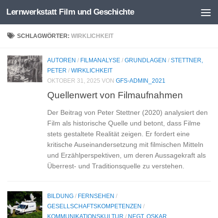
Lernwerkstatt Film und Geschichte
Zum Inhalt springen
SCHLAGWÖRTER:
WIRKLICHKEIT
AUTOREN
/
FILMANALYSE
/
GRUNDLAGEN
/
STETTNER,
PETER
/
WIRKLICHKEIT
OKTOBER 31, 2025
VON
GFS-ADMIN_2021
Quellenwert von Filmaufnahmen
Der Beitrag von Peter Stettner (2020) analysiert den
Film als historische Quelle und betont, dass Filme
stets gestaltete Realität zeigen. Er fordert eine
kritische Auseinandersetzung mit filmischen Mitteln
und Erzählperspektiven, um deren Aussagekraft als
Überrest- und Traditionsquelle zu verstehen.
BILDUNG
/
FERNSEHEN
/
GESELLSCHAFTSKOMPETENZEN
/
KOMMUNIKATIONSKULTUR
/
NEGT, OSKAR