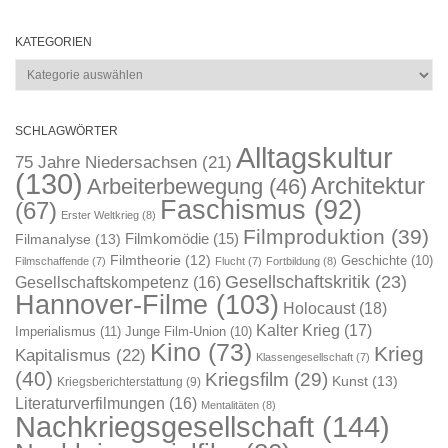
KATEGORIEN
Kategorien
SCHLAGWÖRTER
Alltagskultur
75 Jahre Niedersachsen
(21)
(130)
Architektur
Arbeiterbewegung
(46)
Faschismus
(92)
(67)
Erster Weltkrieg
(8)
Filmproduktion
(39)
Filmkomödie
(15)
Filmanalyse
(13)
Filmtheorie
(12)
Geschichte
(10)
Filmschaffende
(7)
Flucht
(7)
Fortbildung
(8)
Gesellschaftskritik
(23)
Gesellschaftskompetenz
(16)
Hannover-Filme
(103)
Holocaust
(18)
Kalter Krieg
(17)
Imperialismus
(11)
Junge Film-Union
(10)
Kino
(73)
Krieg
Kapitalismus
(22)
Klassengesellschaft
(7)
(40)
Kriegsfilm
(29)
Kunst
(13)
Kriegsberichterstattung
(9)
Literaturverfilmungen
(16)
Mentalitäten
(8)
Nachkriegsgesellschaft
(144)