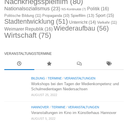
Nachkriegsspielfilm
(80)
Nationalsozialismus
(23)
Politik
(16)
NS-Kontinuität
(7)
Sport
(15)
Spielfilm
(13)
Politische Bildung
(11)
Propaganda
(10)
Stadtentwicklung
(51)
Unterricht
(14)
Verkehr
(11)
Wiederaufbau
(56)
Weimarer Republik
(16)
Wirtschaft
(75)
VERANSTALTUNGSTERMINE
BILDUNG
/
TERMINE
/
VERANSTALTUNGEN
Workshops bei den Tagen der Medienkompetenz und
Schulmedientagen Niedersachsen
AUGUST 25, 2022
HANNOVER
/
TERMINE
/
VERANSTALTUNGEN
Veranstaltungen im Kino im Künstlerhaus Hannover
AUGUST 5, 2022