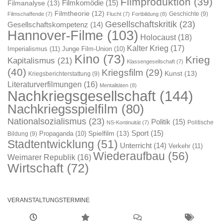
Filmproduktion
(39)
Filmkomödie
(15)
Filmanalyse
(13)
Filmtheorie
(12)
Geschichte
(9)
Filmschaffende
(7)
Flucht
(7)
Fortbildung
(8)
Gesellschaftskritik
(23)
Gesellschaftskompetenz
(14)
Hannover-Filme
(103)
Holocaust
(18)
Kalter Krieg
(17)
Imperialismus
(11)
Junge Film-Union
(10)
Kino
(73)
Krieg
Kapitalismus
(21)
Klassengesellschaft
(7)
(40)
Kriegsfilm
(29)
Kunst
(13)
Kriegsberichterstattung
(9)
Literaturverfilmungen
(16)
Mentalitäten
(8)
Nachkriegsgesellschaft
(144)
Nachkriegsspielfilm
(80)
Nationalsozialismus
(23)
Politik
(15)
Politische
NS-Kontinuität
(7)
Sport
(15)
Spielfilm
(13)
Propaganda
(10)
Bildung
(9)
Stadtentwicklung
(51)
Unterricht
(14)
Verkehr
(11)
Wiederaufbau
(56)
Weimarer Republik
(16)
Wirtschaft
(72)
VERANSTALTUNGSTERMINE