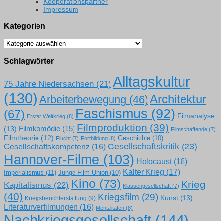
Kooperationspartner
Impressum
Kategorien
Kategorien
Schlagwörter
Alltagskultur
75 Jahre Niedersachsen
(21)
(130)
Architektur
Arbeiterbewegung
(46)
Faschismus
(92)
(67)
Filmanalyse
Erster Weltkrieg
(8)
Filmproduktion
(39)
Filmkomödie
(15)
(13)
Filmschaffende
(7)
Filmtheorie
(12)
Geschichte
(10)
Flucht
(7)
Fortbildung
(8)
Gesellschaftskritik
(23)
Gesellschaftskompetenz
(16)
Hannover-Filme
(103)
Holocaust
(18)
Kalter Krieg
(17)
Imperialismus
(11)
Junge Film-Union
(10)
Kino
(73)
Krieg
Kapitalismus
(22)
Klassengesellschaft
(7)
(40)
Kriegsfilm
(29)
Kunst
(13)
Kriegsberichterstattung
(9)
Literaturverfilmungen
(16)
Mentalitäten
(8)
Nachkriegsgesellschaft
(144)