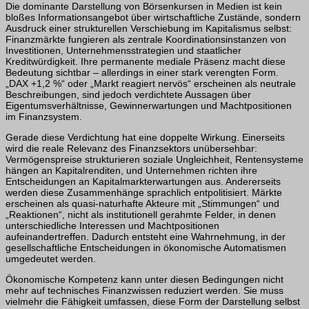
Die dominante Darstellung von Börsenkursen in Medien ist kein
bloßes Informationsangebot über wirtschaftliche Zustände, sondern
Ausdruck einer strukturellen Verschiebung im Kapitalismus selbst:
Finanzmärkte fungieren als zentrale Koordinationsinstanzen von
Investitionen, Unternehmensstrategien und staatlicher
Kreditwürdigkeit. Ihre permanente mediale Präsenz macht diese
Bedeutung sichtbar – allerdings in einer stark verengten Form.
„DAX +1,2 %“ oder „Markt reagiert nervös“ erscheinen als neutrale
Beschreibungen, sind jedoch verdichtete Aussagen über
Eigentumsverhältnisse, Gewinnerwartungen und Machtpositionen
im Finanzsystem.
Gerade diese Verdichtung hat eine doppelte Wirkung. Einerseits
wird die reale Relevanz des Finanzsektors unübersehbar:
Vermögenspreise strukturieren soziale Ungleichheit, Rentensysteme
hängen an Kapitalrenditen, und Unternehmen richten ihre
Entscheidungen an Kapitalmarkterwartungen aus. Andererseits
werden diese Zusammenhänge sprachlich entpolitisiert. Märkte
erscheinen als quasi-naturhafte Akteure mit „Stimmungen“ und
„Reaktionen“, nicht als institutionell gerahmte Felder, in denen
unterschiedliche Interessen und Machtpositionen
aufeinandertreffen. Dadurch entsteht eine Wahrnehmung, in der
gesellschaftliche Entscheidungen in ökonomische Automatismen
umgedeutet werden.
Ökonomische Kompetenz kann unter diesen Bedingungen nicht
mehr auf technisches Finanzwissen reduziert werden. Sie muss
vielmehr die Fähigkeit umfassen, diese Form der Darstellung selbst