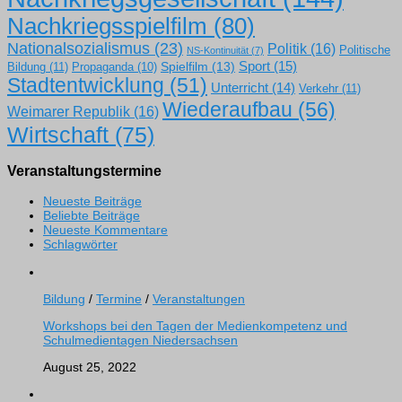
Nachkriegsspielfilm
(80)
Nationalsozialismus
(23)
Politik
(16)
Politische
NS-Kontinuität
(7)
Sport
(15)
Spielfilm
(13)
Bildung
(11)
Propaganda
(10)
Stadtentwicklung
(51)
Unterricht
(14)
Verkehr
(11)
Wiederaufbau
(56)
Weimarer Republik
(16)
Wirtschaft
(75)
Veranstaltungstermine
Neueste Beiträge
Beliebte Beiträge
Neueste Kommentare
Schlagwörter
Bildung
/
Termine
/
Veranstaltungen
Workshops bei den Tagen der Medienkompetenz und
Schulmedientagen Niedersachsen
August 25, 2022