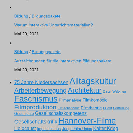
Bildung
/
Bildungspakete
Warum interaktive Unterrichtsmaterialien?
Mai 20, 2021
Bildung
/
Bildungspakete
Auszeichnungen für die interaktiven Bildungspakete
Mai 20, 2021
Alltagskultur
75 Jahre Niedersachsen
Architektur
Arbeiterbewegung
Erster Weltkrieg
Faschismus
Filmkomödie
Filmanalyse
Filmproduktion
Filmtheorie
Filmschaffende
Flucht
Fortbildung
Gesellschaftskompetenz
Geschichte
Hannover-Filme
Gesellschaftskritik
Holocaust
Kalter Krieg
Imperialismus
Junge Film-Union