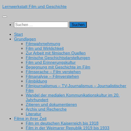
Zum
Lernwerkstatt Film und Geschichte
Inhalt
springen
Suchen
nach:
Start
Grundlagen
Filmwahrnehmung
Film und Wirklichkeit
Zur Arbeit mit filmischen Quellen
Filmische Geschichtsdarstellungen
Film und Erinnerungskultur
Begegnung mit Geschichte im Film
Filmsprache – Film verstehen
Filmanalyse – Filmverstehen
Filmbildung
Filmjournalismus – TV-Journalismus – Journalistischer
Film
Wandel der medialen Kommunikationskultur im 20.
Jahrhundert
Zitieren und dokumentieren
Archiv und Recherche
Literatur
Filme in ihrer Zeit
Film im deutschen Kaiserreich bis 1918
Film in der Weimarer Republik 1919 bis 1933