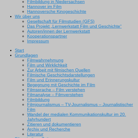
Filmbildung in Niedersachsen
Hannover im Film
Hannoversche Kinogeschichte
Wir über uns
Gesellschaft für Filmstudien (GFS)
Das Projekt „Lernwerkstatt Film und Geschichte“
Autoren/innen der Lernwerkstatt
Kooperationspartner
Impressum
Start
Grundlagen
Filmwahrnehmung
Film und Wirklichkeit
Zur Arbeit mit filmischen Quellen
Filmische Geschichtsdarstellungen
Film und Erinnerungskultur
Begegnung mit Geschichte im Film
Filmsprache – Film verstehen
Filmanalyse – Filmverstehen
Filmbildung
Filmjournalismus – TV-Journalismus – Journalistischer
Film
Wandel der medialen Kommunikationskultur im 20.
Jahrhundert
Zitieren und dokumentieren
Archiv und Recherche
Literatur