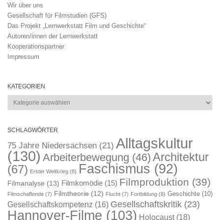
Wir über uns
Gesellschaft für Filmstudien (GFS)
Das Projekt „Lernwerkstatt Film und Geschichte“
Autoren/innen der Lernwerkstatt
Kooperationspartner
Impressum
KATEGORIEN
Kategorien
SCHLAGWÖRTER
Alltagskultur
75 Jahre Niedersachsen
(21)
(130)
Architektur
Arbeiterbewegung
(46)
Faschismus
(92)
(67)
Erster Weltkrieg
(8)
Filmproduktion
(39)
Filmkomödie
(15)
Filmanalyse
(13)
Filmtheorie
(12)
Geschichte
(10)
Filmschaffende
(7)
Flucht
(7)
Fortbildung
(8)
Gesellschaftskritik
(23)
Gesellschaftskompetenz
(16)
Hannover-Filme
(103)
Holocaust
(18)