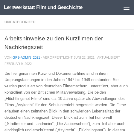
Lernwerkstatt Film und Geschichte
Zum Inhalt springen
UNCATEGORIZED
Arbeitshinweise zu den Kurzfilmen der
Nachkriegszeit
VON
GFS-ADMIN_2021
· VERÖFFENTLICHT
JUNI 22, 2021
· AKTUALISIERT
FEBRUAR 9, 2022
Die hier genannten Kurz- und Dokumentarfilme sind in ihren
Ursprungsfassungen in den Jahren 1947 bis 1949 entstanden. Sie
wurden produziert von deutschen Filmemachern, unterstützt, aber auch
kontrolliert von der Britischen Militärverwaltung. Die beiden
„Flüchtlingsnot-Filme“ sind ca. 10 Jahre später als Abwandlungen des
Films „Asylrecht“ für den Schulunterricht hergestellt worden. Die Filme
erlauben einen zeitnahen Blick in den schwierigen Lebensalltag der
deutschen Nachkriegszeit. Dieser Blick ist zum Teil humorvoll
(„Stadtmeier und Landmeier“, „Die Zauberschere“), zum Teil aber auch
eindringlich und erschütternd („Asylrecht“, „Flüchtlingsnot“). In diesem