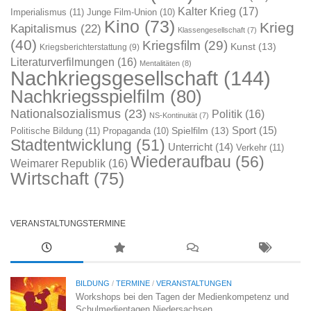
Kalter Krieg
(17)
Imperialismus
(11)
Junge Film-Union
(10)
Kino
(73)
Krieg
Kapitalismus
(22)
Klassengesellschaft
(7)
(40)
Kriegsfilm
(29)
Kunst
(13)
Kriegsberichterstattung
(9)
Literaturverfilmungen
(16)
Mentalitäten
(8)
Nachkriegsgesellschaft
(144)
Nachkriegsspielfilm
(80)
Nationalsozialismus
(23)
Politik
(16)
NS-Kontinuität
(7)
Sport
(15)
Spielfilm
(13)
Politische Bildung
(11)
Propaganda
(10)
Stadtentwicklung
(51)
Unterricht
(14)
Verkehr
(11)
Wiederaufbau
(56)
Weimarer Republik
(16)
Wirtschaft
(75)
VERANSTALTUNGSTERMINE
BILDUNG
/
TERMINE
/
VERANSTALTUNGEN
Workshops bei den Tagen der Medienkompetenz und
Schulmedientagen Niedersachsen