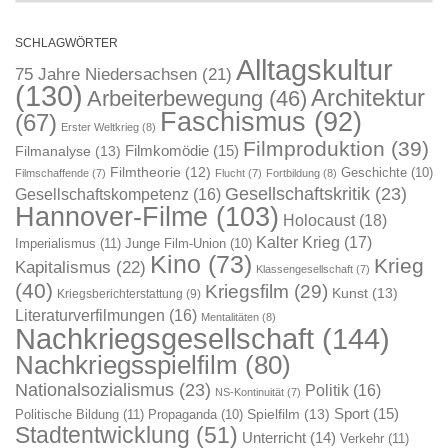
SCHLAGWÖRTER
Alltagskultur
75 Jahre Niedersachsen
(21)
(130)
Architektur
Arbeiterbewegung
(46)
Faschismus
(92)
(67)
Erster Weltkrieg
(8)
Filmproduktion
(39)
Filmkomödie
(15)
Filmanalyse
(13)
Filmtheorie
(12)
Geschichte
(10)
Filmschaffende
(7)
Flucht
(7)
Fortbildung
(8)
Gesellschaftskritik
(23)
Gesellschaftskompetenz
(16)
Hannover-Filme
(103)
Holocaust
(18)
Kalter Krieg
(17)
Imperialismus
(11)
Junge Film-Union
(10)
Kino
(73)
Krieg
Kapitalismus
(22)
Klassengesellschaft
(7)
(40)
Kriegsfilm
(29)
Kunst
(13)
Kriegsberichterstattung
(9)
Literaturverfilmungen
(16)
Mentalitäten
(8)
Nachkriegsgesellschaft
(144)
Nachkriegsspielfilm
(80)
Nationalsozialismus
(23)
Politik
(16)
NS-Kontinuität
(7)
Sport
(15)
Spielfilm
(13)
Politische Bildung
(11)
Propaganda
(10)
Stadtentwicklung
(51)
Unterricht
(14)
Verkehr
(11)