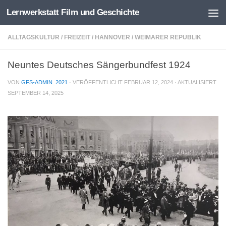
Lernwerkstatt Film und Geschichte
Zum Inhalt springen
ALLTAGSKULTUR
/
FREIZEIT
/
HANNOVER
/
WEIMARER REPUBLIK
Neuntes Deutsches Sängerbundfest 1924
VON
GFS-ADMIN_2021
· VERÖFFENTLICHT
FEBRUAR 12, 2024
· AKTUALISIERT
SEPTEMBER 14, 2025