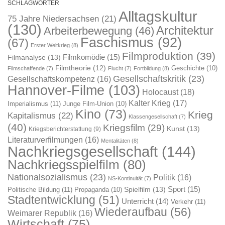
SCHLAGWÖRTER
Alltagskultur
75 Jahre Niedersachsen
(21)
(130)
Architektur
Arbeiterbewegung
(46)
Faschismus
(92)
(67)
Erster Weltkrieg
(8)
Filmproduktion
(39)
Filmkomödie
(15)
Filmanalyse
(13)
Filmtheorie
(12)
Geschichte
(10)
Filmschaffende
(7)
Flucht
(7)
Fortbildung
(8)
Gesellschaftskritik
(23)
Gesellschaftskompetenz
(16)
Hannover-Filme
(103)
Holocaust
(18)
Kalter Krieg
(17)
Imperialismus
(11)
Junge Film-Union
(10)
Kino
(73)
Krieg
Kapitalismus
(22)
Klassengesellschaft
(7)
(40)
Kriegsfilm
(29)
Kunst
(13)
Kriegsberichterstattung
(9)
Literaturverfilmungen
(16)
Mentalitäten
(8)
Nachkriegsgesellschaft
(144)
Nachkriegsspielfilm
(80)
Nationalsozialismus
(23)
Politik
(16)
NS-Kontinuität
(7)
Sport
(15)
Spielfilm
(13)
Politische Bildung
(11)
Propaganda
(10)
Stadtentwicklung
(51)
Unterricht
(14)
Verkehr
(11)
Wiederaufbau
(56)
Weimarer Republik
(16)
Wirtschaft
(75)