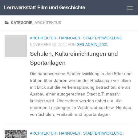
Lernwerkstatt Film und Geschichte
Zum Inhalt springen
KATEGORIE:
ARCHITEKTUR
ARCHITEKTUR
/
HANNOVER
/
STADTENTWICKLUNG
NOVEMBER 19, 2024
VON
GFS-ADMIN_2021
Schulen, Kultureinrichtungen und
Sportanlagen
Die hannoversche Stadtentwicklung in den 50er und
frühen 60er Jahren wird in der Rückschau vor allem
mit Blick auf die Verkehrsplanung betrachtet, die als
Ausbau einer autogerechten Stadt z.T. massiv
kritisiert wird. Übersehen werden dabei u.a. die
enormen Leistungen im Wiederaufbau bzw. Neubau
von Schulen, Freitzeit- und Sportanlagen.
ARCHITEKTUR
/
HANNOVER
/
STADTENTWICKLUNG
/