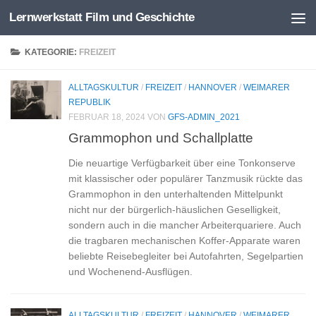
Lernwerkstatt Film und Geschichte
Zum Inhalt springen
KATEGORIE:
FREIZEIT
ALLTAGSKULTUR
/
FREIZEIT
/
HANNOVER
/
WEIMARER
REPUBLIK
FEBRUAR 18, 2024
VON
GFS-ADMIN_2021
Grammophon und Schallplatte
Die neuartige Verfügbarkeit über eine Tonkonserve
mit klassischer oder populärer Tanzmusik rückte das
Grammophon in den unterhaltenden Mittelpunkt
nicht nur der bürgerlich-häuslichen Geselligkeit,
sondern auch in die mancher Arbeiterquariere. Auch
die tragbaren mechanischen Koffer-Apparate waren
beliebte Reisebegleiter bei Autofahrten, Segelpartien
und Wochenend-Ausflügen.
ALLTAGSKULTUR
/
FREIZEIT
/
HANNOVER
/
WEIMARER