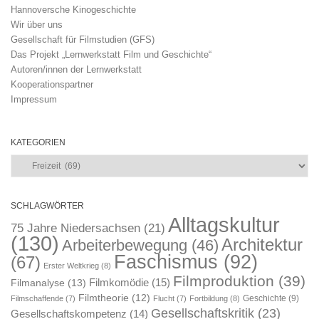
Hannoversche Kinogeschichte
Wir über uns
Gesellschaft für Filmstudien (GFS)
Das Projekt „Lernwerkstatt Film und Geschichte“
Autoren/innen der Lernwerkstatt
Kooperationspartner
Impressum
KATEGORIEN
Kategorien
SCHLAGWÖRTER
Alltagskultur
75 Jahre Niedersachsen
(21)
(130)
Architektur
Arbeiterbewegung
(46)
Faschismus
(92)
(67)
Erster Weltkrieg
(8)
Filmproduktion
(39)
Filmkomödie
(15)
Filmanalyse
(13)
Filmtheorie
(12)
Geschichte
(9)
Filmschaffende
(7)
Flucht
(7)
Fortbildung
(8)
Gesellschaftskritik
(23)
Gesellschaftskompetenz
(14)