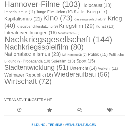
Hannover-Filme
(103)
Holocaust
(18)
Kalter Krieg
(17)
Imperialismus
(11)
Junge Film-Union
(10)
Kino
(73)
Krieg
Kapitalismus
(21)
Klassengesellschaft
(7)
(40)
Kriegsfilm
(29)
Kunst
(13)
Kriegsberichterstattung
(9)
Literaturverfilmungen
(16)
Mentalitäten
(8)
Nachkriegsgesellschaft
(144)
Nachkriegsspielfilm
(80)
Nationalsozialismus
(23)
Politik
(15)
Politische
NS-Kontinuität
(7)
Sport
(15)
Spielfilm
(13)
Propaganda
(10)
Bildung
(9)
Stadtentwicklung
(51)
Unterricht
(14)
Verkehr
(11)
Wiederaufbau
(56)
Weimarer Republik
(16)
Wirtschaft
(72)
VERANSTALTUNGSTERMINE
BILDUNG
/
TERMINE
/
VERANSTALTUNGEN