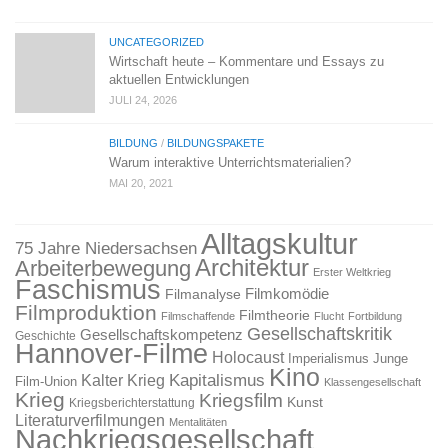
UNCATEGORIZED
Wirtschaft heute – Kommentare und Essays zu
aktuellen Entwicklungen
JULI 24, 2026
BILDUNG
/
BILDUNGSPAKETE
Warum interaktive Unterrichtsmaterialien?
MAI 20, 2021
Alltagskultur
75 Jahre Niedersachsen
Architektur
Arbeiterbewegung
Erster Weltkrieg
Faschismus
Filmkomödie
Filmanalyse
Filmproduktion
Filmtheorie
Filmschaffende
Flucht
Fortbildung
Gesellschaftskritik
Gesellschaftskompetenz
Geschichte
Hannover-Filme
Holocaust
Imperialismus
Junge
Kino
Kapitalismus
Kalter Krieg
Film-Union
Klassengesellschaft
Krieg
Kriegsfilm
Kunst
Kriegsberichterstattung
Literaturverfilmungen
Mentalitäten
Nachkriegsgesellschaft