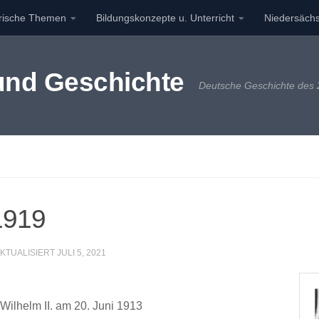
orische Themen
Bildungskonzepte u. Unterricht
Niedersächs
 und Geschichte
Deutsche Geschichte des 2
1919
AKTUALISIERT
JULI 5, 2021
ilhelm II. am 20. Juni 1913