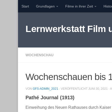
Start
Grundlagen
Filme in ihrer Zeit
Hist
Zum Inhalt springen
Lernwerkstatt Film
WOCHENSCHAU
Wochenschauen bis 
VON
GFS-ADMIN_2021
· VERÖFFENTLICHT
JUNI 30, 2021
· 
Pathé Journal (1913)
Einweihung des Neuen Rathauses durch Kaiser W