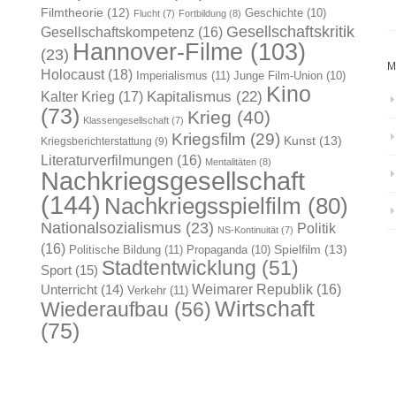
Filmtheorie
(12)
Geschichte
(10)
Flucht
(7)
Fortbildung
(8)
Gesellschaftskritik
Gesellschaftskompetenz
(16)
Hannover-Filme
(103)
(23)
M
Holocaust
(18)
Imperialismus
(11)
Junge Film-Union
(10)
Kino
Kapitalismus
(22)
Kalter Krieg
(17)
(73)
Krieg
(40)
Klassengesellschaft
(7)
Kriegsfilm
(29)
Kunst
(13)
Kriegsberichterstattung
(9)
Literaturverfilmungen
(16)
Mentalitäten
(8)
Nachkriegsgesellschaft
(144)
Nachkriegsspielfilm
(80)
Nationalsozialismus
(23)
Politik
NS-Kontinuität
(7)
(16)
Spielfilm
(13)
Politische Bildung
(11)
Propaganda
(10)
Stadtentwicklung
(51)
Sport
(15)
Weimarer Republik
(16)
Unterricht
(14)
Verkehr
(11)
Wirtschaft
Wiederaufbau
(56)
(75)