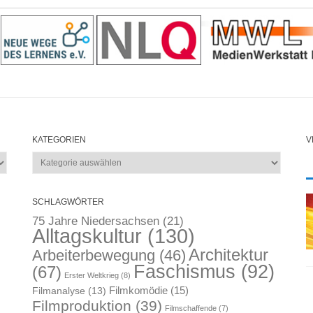
KATEGORIEN
V
Kategorien
SCHLAGWÖRTER
75 Jahre Niedersachsen
(21)
Alltagskultur
(130)
Architektur
Arbeiterbewegung
(46)
Faschismus
(92)
(67)
Erster Weltkrieg
(8)
Filmkomödie
(15)
Filmanalyse
(13)
Filmproduktion
(39)
Filmschaffende
(7)