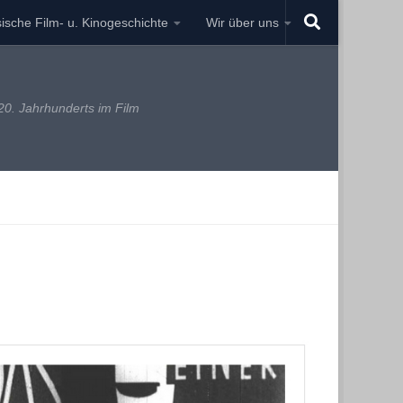
ische Film- u. Kinogeschichte
Wir über uns
0. Jahrhunderts im Film