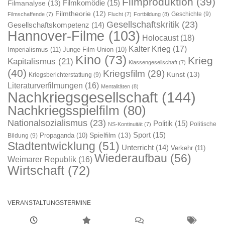
Filmproduktion
(39)
Filmkomödie
(15)
Filmanalyse
(13)
Filmtheorie
(12)
Geschichte
(9)
Filmschaffende
(7)
Flucht
(7)
Fortbildung
(8)
Gesellschaftskritik
(23)
Gesellschaftskompetenz
(14)
Hannover-Filme
(103)
Holocaust
(18)
Kalter Krieg
(17)
Imperialismus
(11)
Junge Film-Union
(10)
Kino
(73)
Krieg
Kapitalismus
(21)
Klassengesellschaft
(7)
(40)
Kriegsfilm
(29)
Kunst
(13)
Kriegsberichterstattung
(9)
Literaturverfilmungen
(16)
Mentalitäten
(8)
Nachkriegsgesellschaft
(144)
Nachkriegsspielfilm
(80)
Nationalsozialismus
(23)
Politik
(15)
Politische
NS-Kontinuität
(7)
Sport
(15)
Spielfilm
(13)
Propaganda
(10)
Bildung
(9)
Stadtentwicklung
(51)
Unterricht
(14)
Verkehr
(11)
Wiederaufbau
(56)
Weimarer Republik
(16)
Wirtschaft
(72)
VERANSTALTUNGSTERMINE