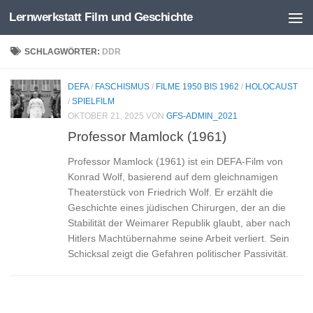
Lernwerkstatt Film und Geschichte
Zum Inhalt springen
SCHLAGWÖRTER:
DDR
DEFA
/
FASCHISMUS
/
FILME 1950 BIS 1962
/
HOLOCAUST
/
SPIELFILM
OKTOBER 21, 2025
VON
GFS-ADMIN_2021
Professor Mamlock (1961)
Professor Mamlock (1961) ist ein DEFA-Film von
Konrad Wolf, basierend auf dem gleichnamigen
Theaterstück von Friedrich Wolf. Er erzählt die
Geschichte eines jüdischen Chirurgen, der an die
Stabilität der Weimarer Republik glaubt, aber nach
Hitlers Machtübernahme seine Arbeit verliert. Sein
Schicksal zeigt die Gefahren politischer Passivität.