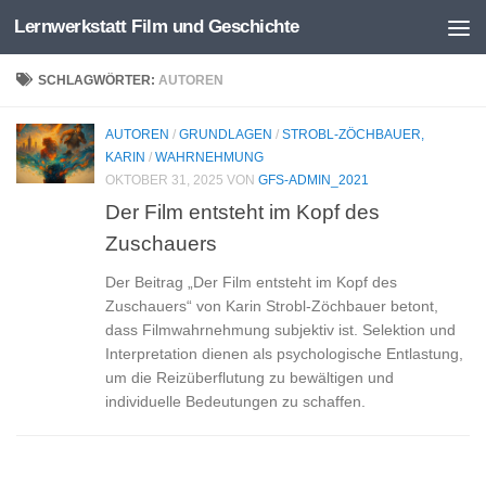
Lernwerkstatt Film und Geschichte
Zum Inhalt springen
SCHLAGWÖRTER:
AUTOREN
AUTOREN
/
GRUNDLAGEN
/
STROBL-ZÖCHBAUER,
KARIN
/
WAHRNEHMUNG
OKTOBER 31, 2025
VON
GFS-ADMIN_2021
Der Film entsteht im Kopf des
Zuschauers
Der Beitrag „Der Film entsteht im Kopf des
Zuschauers“ von Karin Strobl-Zöchbauer betont,
dass Filmwahrnehmung subjektiv ist. Selektion und
Interpretation dienen als psychologische Entlastung,
um die Reizüberflutung zu bewältigen und
individuelle Bedeutungen zu schaffen.