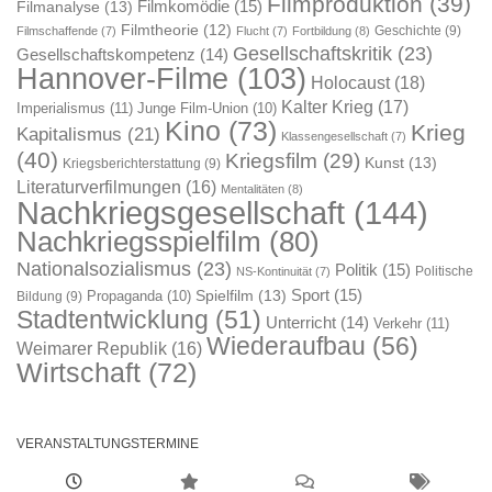
Filmproduktion
(39)
Filmkomödie
(15)
Filmanalyse
(13)
Filmtheorie
(12)
Geschichte
(9)
Filmschaffende
(7)
Flucht
(7)
Fortbildung
(8)
Gesellschaftskritik
(23)
Gesellschaftskompetenz
(14)
Hannover-Filme
(103)
Holocaust
(18)
Kalter Krieg
(17)
Imperialismus
(11)
Junge Film-Union
(10)
Kino
(73)
Krieg
Kapitalismus
(21)
Klassengesellschaft
(7)
(40)
Kriegsfilm
(29)
Kunst
(13)
Kriegsberichterstattung
(9)
Literaturverfilmungen
(16)
Mentalitäten
(8)
Nachkriegsgesellschaft
(144)
Nachkriegsspielfilm
(80)
Nationalsozialismus
(23)
Politik
(15)
Politische
NS-Kontinuität
(7)
Sport
(15)
Spielfilm
(13)
Propaganda
(10)
Bildung
(9)
Stadtentwicklung
(51)
Unterricht
(14)
Verkehr
(11)
Wiederaufbau
(56)
Weimarer Republik
(16)
Wirtschaft
(72)
VERANSTALTUNGSTERMINE