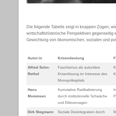
Die folgende Tabelle zeigt in knappen Zügen, wie 
wirtschaftshistorische Perspektiven gegenseitig
Gewichtung von ökonomischen, sozialen und polit
Autor:in
Krisendeutung
F
Alfred Sohn-
Faschismus als autoritäre
K
Rethel
Krisenlösung im Interesse des
K
Monopolkapitals
Hans
Kumulative Radikalisierung
I
Mommsen
durch institutionelle Schwäche
P
und Eliteversagen
Dirk Stegmann
Soziale Desintegration durch
M