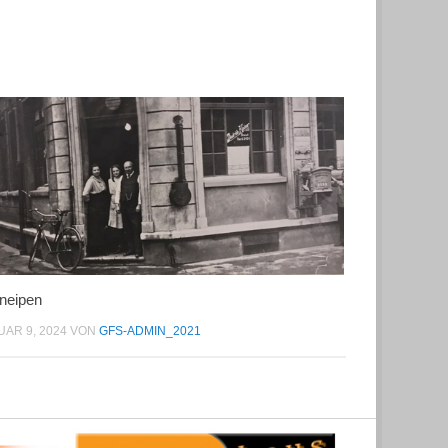
neipen
AR 9, 2024
VON
GFS-ADMIN_2021