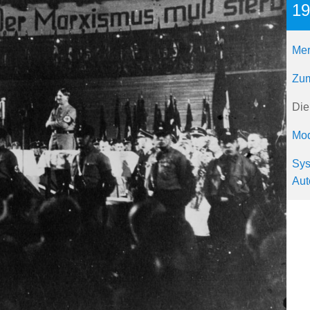
19
Mer
Zum
Die
Mod
Sys
Aut