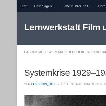
Start
Grundlagen
Filme in ihrer Zeit
Hist
Zum Inhalt springen
Lernwerkstatt Film
FASCHISMUS
/
WEIMARER REPUBLIK
/
WIRTSCHA
Systemkrise 1929–193
VON
GFS-ADMIN_2021
· VERÖFFENTLICHT
JUNI 30, 2025
· 