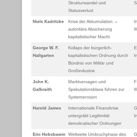
Strukturwandel und
S
Statusverlust
Niels Kadritzke
Krise der Akkumulation →
I
autoritäre Absicherung
W
kapitalistischer Macht
George W. F.
Kollaps der bürgerlich-
E
Hallgarten
kapitalistischen Ordnung durch
I
Bündnis von Militär und
Großindustrie
John K.
Marktversagen und
F
Galbraith
Spekulationsblase führen zur
W
Systemerosion
Harold James
Internationale Finanzkrise
G
untergräbt Legitimität
I
demokratischer Ordnungen
Eric Hobsbawm
Weltweite Umbruchphase des
G