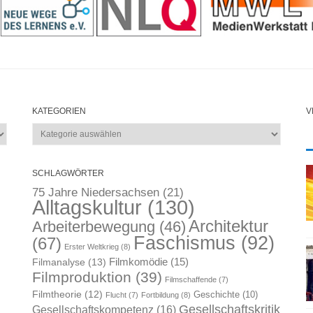
KATEGORIEN
V
Kategorien
SCHLAGWÖRTER
75 Jahre Niedersachsen
(21)
Alltagskultur
(130)
Architektur
Arbeiterbewegung
(46)
Faschismus
(92)
(67)
Erster Weltkrieg
(8)
Filmkomödie
(15)
Filmanalyse
(13)
Filmproduktion
(39)
Filmschaffende
(7)
Filmtheorie
(12)
Geschichte
(10)
Flucht
(7)
Fortbildung
(8)
Gesellschaftskritik
Gesellschaftskompetenz
(16)