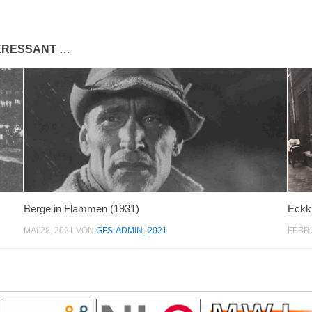
TERESSANT …
Berge in Flammen (1931)
Eckk
MAI 28, 2021
VON
GFS-ADMIN_2021
FEBRU