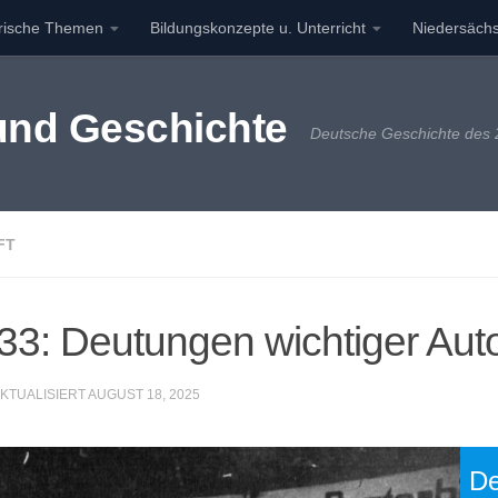
orische Themen
Bildungskonzepte u. Unterricht
Niedersächs
 und Geschichte
Deutsche Geschichte des 2
FT
3: Deutungen wichtiger Aut
AKTUALISIERT
AUGUST 18, 2025
De