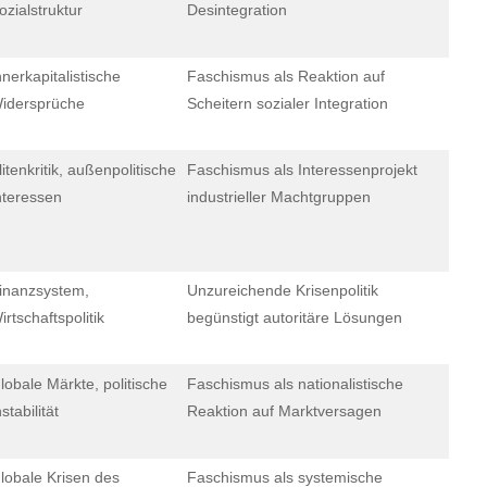
ozialstruktur
Desintegration
nnerkapitalistische
Faschismus als Reaktion auf
idersprüche
Scheitern sozialer Integration
litenkritik, außenpolitische
Faschismus als Interessenprojekt
nteressen
industrieller Machtgruppen
inanzsystem,
Unzureichende Krisenpolitik
irtschaftspolitik
begünstigt autoritäre Lösungen
lobale Märkte, politische
Faschismus als nationalistische
nstabilität
Reaktion auf Marktversagen
lobale Krisen des
Faschismus als systemische