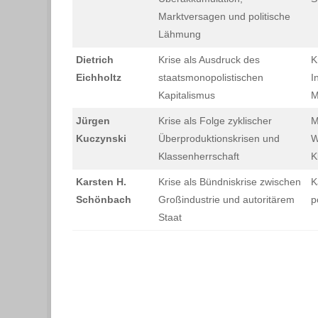
Marktversagen und politische
Lähmung
Dietrich
Krise als Ausdruck des
K
Eichholtz
staatsmonopolistischen
I
Kapitalismus
M
Jürgen
Krise als Folge zyklischer
M
Kuczynski
Überproduktionskrisen und
W
Klassenherrschaft
K
Karsten H.
Krise als Bündniskrise zwischen
K
Schönbach
Großindustrie und autoritärem
p
Staat