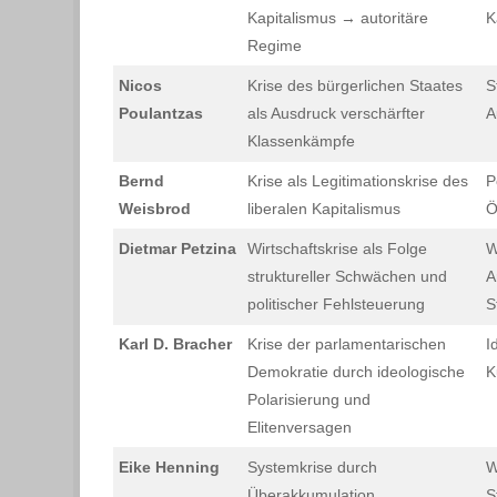
Kapitalismus → autoritäre
K
Regime
Nicos
Krise des bürgerlichen Staates
S
Poulantzas
als Ausdruck verschärfter
A
Klassenkämpfe
Bernd
Krise als Legitimationskrise des
P
Weisbrod
liberalen Kapitalismus
Ö
Dietmar Petzina
Wirtschaftskrise als Folge
W
struktureller Schwächen und
A
politischer Fehlsteuerung
S
Karl D. Bracher
Krise der parlamentarischen
I
Demokratie durch ideologische
K
Polarisierung und
Elitenversagen
Eike Henning
Systemkrise durch
W
Überakkumulation,
S