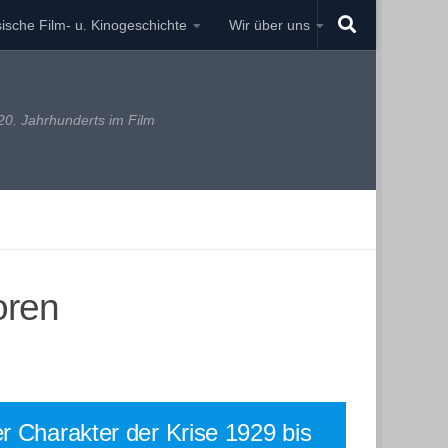
ische Film- u. Kinogeschichte
Wir über uns
0. Jahrhunderts im Film
oren
r Charakter der Krise 1929 bis