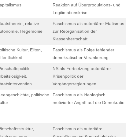
apitalismus
Reaktion auf Überproduktions- und
Legitimationskrise
taatstheorie, relative
Faschismus als autoritärer Etatismus
utonomie, Hegemonie
zur Reorganisation der
Klassenherrschaft
olitische Kultur, Eliten,
Faschismus als Folge fehlender
ffentlichkeit
demokratischer Verankerung
irtschaftspolitik,
NS als Fortsetzung autoritärer
rbeitslosigkeit,
Krisenpolitik der
taatsintervention
Vorgängerregierungen
deengeschichte, politische
Faschismus als ideologisch
ultur
motivierter Angriff auf die Demokratie
irtschaftsstruktur,
Faschismus als autoritäre
taatsversagen
Krisenlösung im Kontext globaler