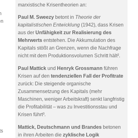
marxistische Krisentheorien an:
n
Paul M. Sweezy
betont in
Theorie der
en
kapitalistischen Entwicklung
(1942), dass Krisen
aus der
Unfähigkeit zur Realisierung des
Mehrwerts
entstehen. Die Akkumulation des
Kapitals stößt an Grenzen, wenn die Nachfrage
nicht mit dem Produktionsvolumen Schritt hält².
Paul Mattick
und
Henryk Grossmann
führen
Krisen auf den
tendenziellen Fall der Profitrate
zurück: Die steigende organische
Zusammensetzung des Kapitals (mehr
Maschinen, weniger Arbeitskraft) senkt langfristig
die Profitabilität – was zu Investitionsstau und
Krisen führt³.
Mattick, Deutschmann und Brandes
betonen
ts
in ihren Arbeiten die
zyklische Logik