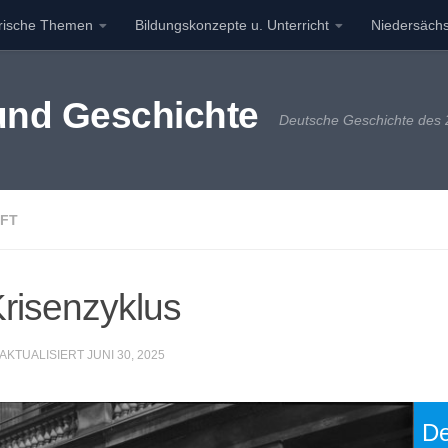
orische Themen
Bildungskonzepte u. Unterricht
Niedersächs
 und Geschichte
Deutsche Geschichte des 2
FT
Krisenzyklus
 AKTUALISIERT
JUNI 30, 2025
De