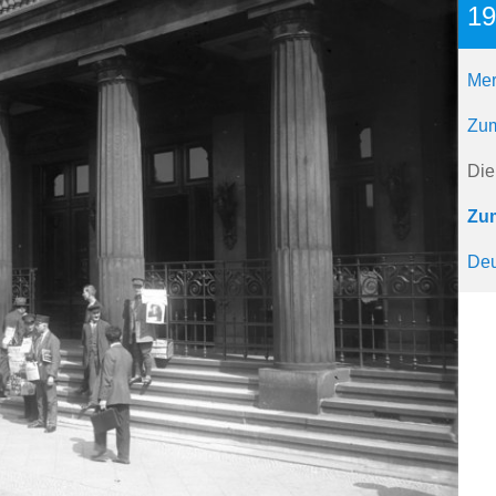
19
Mer
Zum
Die
Zum
Deu