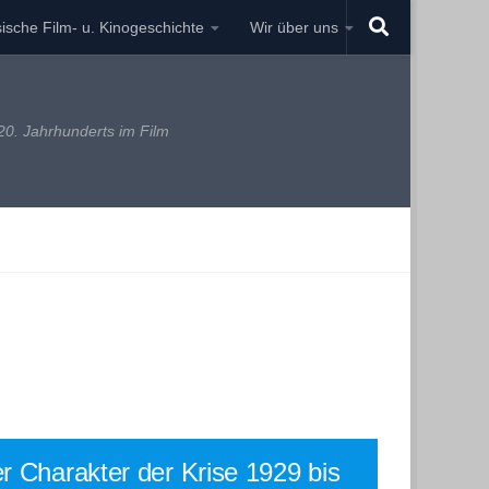
ische Film- u. Kinogeschichte
Wir über uns
0. Jahrhunderts im Film
r Charakter der Krise 1929 bis