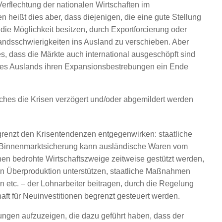
Verflechtung der nationalen Wirtschaften im
 heißt dies aber, dass diejenigen, die eine gute Stellung
die Möglichkeit besitzen, durch Exportforcierung oder
andsschwierigkeiten ins Ausland zu verschieben. Aber
s, dass die Märkte auch international ausgeschöpft sind
s Auslands ihren Expansionsbestrebungen ein Ende
ches die Krisen verzögert und/oder abgemildert werden
egrenzt den Krisentendenzen entgegenwirken: staatliche
 Binnenmarktsicherung kann ausländische Waren vom
en bedrohte Wirtschaftszweige zeitweise gestützt werden,
on Überproduktion unterstützen, staatliche Maßnahmen
n etc. – der Lohnarbeiter beitragen, durch die Regelung
haft für Neuinvestitionen begrenzt gesteuert werden.
gungen aufzuzeigen, die dazu geführt haben, dass der