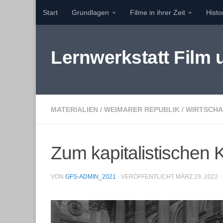
Start
Grundlagen
Filme in ihrer Zeit
Hist
Zum Inhalt springen
Lernwerkstatt Film
MATERIALIEN
/
WEIMARER REPUBLIK
/
WIRTSCHA
Zum kapitalistischen 
VON
GFS-ADMIN_2021
· VERÖFFENTLICHT
MÄRZ 29, 2022
·