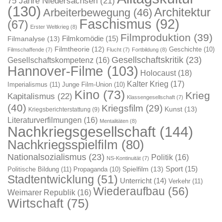
75 Jahre Niedersachsen
(21)
(130)
Architektur
Arbeiterbewegung
(46)
Faschismus
(92)
(67)
Erster Weltkrieg
(8)
Filmproduktion
(39)
Filmkomödie
(15)
Filmanalyse
(13)
Filmtheorie
(12)
Geschichte
(10)
Filmschaffende
(7)
Flucht
(7)
Fortbildung
(8)
Gesellschaftskritik
(23)
Gesellschaftskompetenz
(16)
Hannover-Filme
(103)
Holocaust
(18)
Kalter Krieg
(17)
Imperialismus
(11)
Junge Film-Union
(10)
Kino
(73)
Krieg
Kapitalismus
(22)
Klassengesellschaft
(7)
(40)
Kriegsfilm
(29)
Kunst
(13)
Kriegsberichterstattung
(9)
Literaturverfilmungen
(16)
Mentalitäten
(8)
Nachkriegsgesellschaft
(144)
Nachkriegsspielfilm
(80)
Nationalsozialismus
(23)
Politik
(16)
NS-Kontinuität
(7)
Sport
(15)
Spielfilm
(13)
Politische Bildung
(11)
Propaganda
(10)
Stadtentwicklung
(51)
Unterricht
(14)
Verkehr
(11)
Wiederaufbau
(56)
Weimarer Republik
(16)
Wirtschaft
(75)