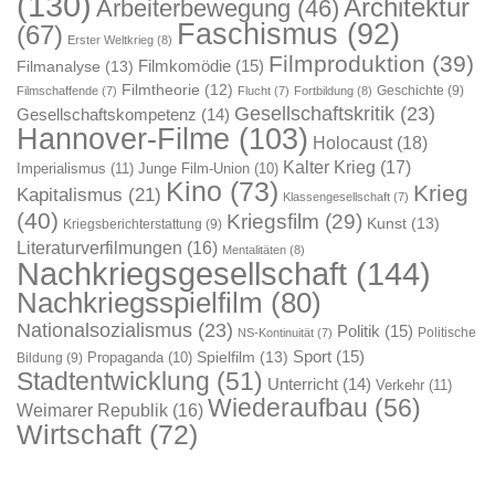
(130)
Architektur
Arbeiterbewegung
(46)
Faschismus
(92)
(67)
Erster Weltkrieg
(8)
Filmproduktion
(39)
Filmkomödie
(15)
Filmanalyse
(13)
Filmtheorie
(12)
Geschichte
(9)
Filmschaffende
(7)
Flucht
(7)
Fortbildung
(8)
Gesellschaftskritik
(23)
Gesellschaftskompetenz
(14)
Hannover-Filme
(103)
Holocaust
(18)
Kalter Krieg
(17)
Imperialismus
(11)
Junge Film-Union
(10)
Kino
(73)
Krieg
Kapitalismus
(21)
Klassengesellschaft
(7)
(40)
Kriegsfilm
(29)
Kunst
(13)
Kriegsberichterstattung
(9)
Literaturverfilmungen
(16)
Mentalitäten
(8)
Nachkriegsgesellschaft
(144)
Nachkriegsspielfilm
(80)
Nationalsozialismus
(23)
Politik
(15)
Politische
NS-Kontinuität
(7)
Sport
(15)
Spielfilm
(13)
Propaganda
(10)
Bildung
(9)
Stadtentwicklung
(51)
Unterricht
(14)
Verkehr
(11)
Wiederaufbau
(56)
Weimarer Republik
(16)
Wirtschaft
(72)