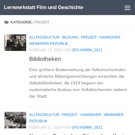
Lernwerkstatt Film und Geschichte
Zum Inhalt springen
KATEGORIE:
FREIZEIT
ALLTAGSKULTUR
/
BILDUNG
/
FREIZEIT
/
HANNOVER
/
WEIMARER REPUBLIK
FEBRUAR 13, 2024
VON
GFS-ADMIN_2021
Bibliotheken
Eine größere Breitenwirkung als Volkshochschulen
und ähnliche Bildungseinrichtungen erreichten die
Volksbibliotheken. Ab 1919 begann der
systematische Ausbau von Volksbüchereien seitens
der Stadt.
ALLTAGSKULTUR
/
FREIZEIT
/
HANNOVER
/
WEIMARER
REPUBLIK
FEBRUAR 12, 2024
VON
GFS-ADMIN_2021