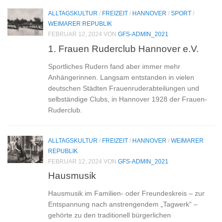
ALLTAGSKULTUR
/
FREIZEIT
/
HANNOVER
/
SPORT
/
WEIMARER REPUBLIK
FEBRUAR 12, 2024
VON
GFS-ADMIN_2021
1. Frauen Ruderclub Hannover e.V.
Sportliches Rudern fand aber immer mehr
Anhängerinnen. Langsam entstanden in vielen
deutschen Städten Frauenruderabteilungen und
selbständige Clubs, in Hannover 1928 der Frauen-
Ruderclub.
ALLTAGSKULTUR
/
FREIZEIT
/
HANNOVER
/
WEIMARER
REPUBLIK
FEBRUAR 12, 2024
VON
GFS-ADMIN_2021
Hausmusik
Hausmusik im Familien- oder Freundeskreis – zur
Entspannung nach anstrengendem „Tagwerk“ –
gehörte zu den traditionell bürgerlichen