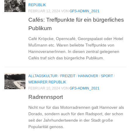
REPUBLIK
FEBRUAR 12, 2024
VON
GFS-ADMIN_2021
Cafés: Treffpunkte für ein bürgerliches
Publikum
Café Kröpcke, Operncafé, Georgspalast oder Hotel
Mußmann etc. Waren beliebte Treffpunkte von
HannoveranerInnen. In diesen zentral gelegenen
Cafés traf sich das bürgerliche Publikum.
ALLTAGSKULTUR
/
FREIZEIT
/
HANNOVER
/
SPORT
/
WEIMARER REPUBLIK
FEBRUAR 10, 2024
VON
GFS-ADMIN_2021
Radrennsport
Nicht nur für das Motorradrennen galt Hannover als
Dorado, sondern auch für den Radsport, der schon
seit der Jahrhundertwende in der Stadt große
Popularität genoss.