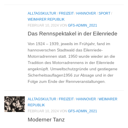
ALLTAGSKULTUR
/
FREIZEIT
/
HANNOVER
/
SPORT
/
WEIMARER REPUBLIK
FEBRUAR 10, 2024
VON
GFS-ADMIN_2021
Das Rennspektakel in der Eilenriede
Von 1924 – 1939, jeweils im Frühjahr, fand im
hannoverschen Stadtwald das Eilenriede-
Motorradrennen statt. 1950 wurde wieder an die
Tradition des Motorradrennens in der Eilenriede
angeknüpft. Umweltschutzgründe und gestiegene
Sicherheitsauflagen1956 zur Absage und in der
Folge zum Ende der Rennveranstaltungen.
ALLTAGSKULTUR
/
FREIZEIT
/
HANNOVER
/
WEIMARER
REPUBLIK
FEBRUAR 10, 2024
VON
GFS-ADMIN_2021
Moderner Tanz