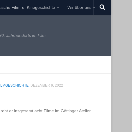
ische Film- u. Kinogeschichte
Wir über uns
0. Jahrhunderts im Film
ILMGESCHICHTE
DEZEMBER 9, 2022
reht er insgesamt acht Filme im Göttinger Atelier,