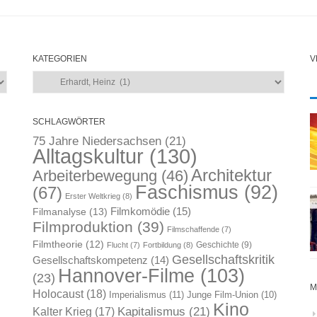
KATEGORIEN
V
Kategorien
SCHLAGWÖRTER
75 Jahre Niedersachsen
(21)
Alltagskultur
(130)
Architektur
Arbeiterbewegung
(46)
Faschismus
(92)
(67)
Erster Weltkrieg
(8)
Filmkomödie
(15)
Filmanalyse
(13)
Filmproduktion
(39)
Filmschaffende
(7)
Filmtheorie
(12)
Geschichte
(9)
Flucht
(7)
Fortbildung
(8)
Gesellschaftskritik
Gesellschaftskompetenz
(14)
Hannover-Filme
(103)
(23)
M
Holocaust
(18)
Imperialismus
(11)
Junge Film-Union
(10)
Kino
Kapitalismus
(21)
Kalter Krieg
(17)