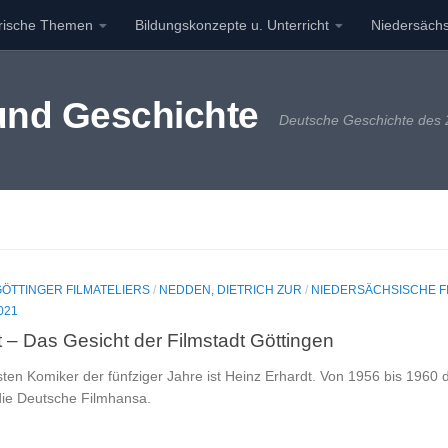
orische Themen
Bildungskonzepte u. Unterricht
Niedersächs
 und Geschichte
Deutsche Geschichte des 2
GÖTTINGER FILMATELIERS
/
NEDDEN, DIETRICH ZUR
/
NIEDERSÄCHSISCHE F
021
 – Das Gesicht der Filmstadt Göttingen
sten Komiker der fünfziger Jahre ist Heinz Erhardt. Von 1956 bis 1960 d
die Deutsche Filmhansa.