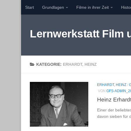
Start
Grundlagen
Filme in ihrer Zeit
Hist
Zum Inhalt springen
Lernwerkstatt Film
KATEGORIE:
ERHARDT, HEINZ
ERHARDT, HEINZ
/
VON
GFS-ADMIN_2
Heinz Erhardt
Einer der beliebte
davon sieben für 