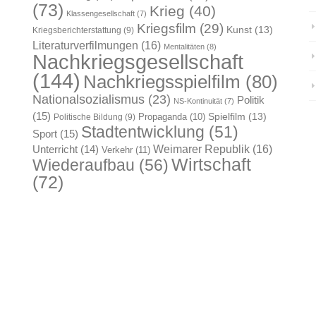
(73)
Krieg
(40)
Klassengesellschaft
(7)
Kriegsfilm
(29)
Kunst
(13)
Kriegsberichterstattung
(9)
Literaturverfilmungen
(16)
Mentalitäten
(8)
Nachkriegsgesellschaft
(144)
Nachkriegsspielfilm
(80)
Nationalsozialismus
(23)
Politik
NS-Kontinuität
(7)
(15)
Spielfilm
(13)
Propaganda
(10)
Politische Bildung
(9)
Stadtentwicklung
(51)
Sport
(15)
Weimarer Republik
(16)
Unterricht
(14)
Verkehr
(11)
Wirtschaft
Wiederaufbau
(56)
(72)