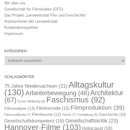
Wir über uns
Gesellschaft für Filmstudien (GFS)
Das Projekt „Lernwerkstatt Film und Geschichte“
Autoren/innen der Lernwerkstatt
Kooperationspartner
Impressum
KATEGORIEN
Kategorien
SCHLAGWÖRTER
Alltagskultur
75 Jahre Niedersachsen
(21)
(130)
Architektur
Arbeiterbewegung
(46)
Faschismus
(92)
(67)
Erster Weltkrieg
(8)
Filmproduktion
(39)
Filmkomödie
(15)
Filmanalyse
(13)
Filmtheorie
(12)
Geschichte
(10)
Filmschaffende
(7)
Flucht
(7)
Fortbildung
(8)
Gesellschaftskritik
(23)
Gesellschaftskompetenz
(16)
Hannover-Filme
(103)
Holocaust
(18)