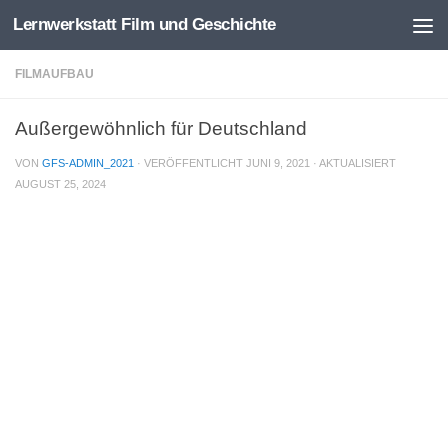
Lernwerkstatt Film und Geschichte
Zum Inhalt springen
FILMAUFBAU
Außergewöhnlich für Deutschland
VON
GFS-ADMIN_2021
· VERÖFFENTLICHT
JUNI 9, 2021
· AKTUALISIERT
AUGUST 25, 2024