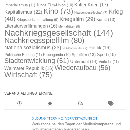
Kalter Krieg
(17)
Imperialismus
(11)
Junge Film-Union
(10)
Kino
(73)
Krieg
Kapitalismus
(22)
Klassengesellschaft
(7)
(40)
Kriegsfilm
(29)
Kunst
(13)
Kriegsberichterstattung
(9)
Literaturverfilmungen
(16)
Mentalitäten
(8)
Nachkriegsgesellschaft
(144)
Nachkriegsspielfilm
(80)
Nationalsozialismus
(23)
Politik
(16)
NS-Kontinuität
(7)
Sport
(15)
Spielfilm
(13)
Politische Bildung
(11)
Propaganda
(10)
Stadtentwicklung
(51)
Unterricht
(14)
Verkehr
(11)
Wiederaufbau
(56)
Weimarer Republik
(16)
Wirtschaft
(75)
VERANSTALTUNGSTERMINE
BILDUNG
/
TERMINE
/
VERANSTALTUNGEN
Workshops bei den Tagen der Medienkompetenz und
Schulmedientagen Niedersachsen