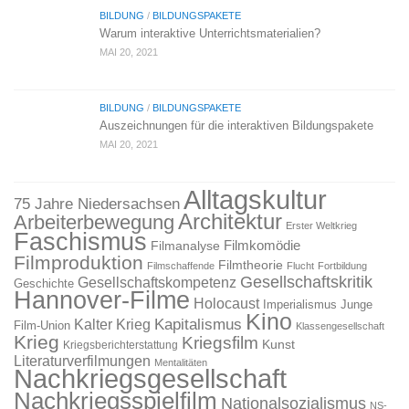
BILDUNG
/
BILDUNGSPAKETE
Warum interaktive Unterrichtsmaterialien?
MAI 20, 2021
BILDUNG
/
BILDUNGSPAKETE
Auszeichnungen für die interaktiven Bildungspakete
MAI 20, 2021
Alltagskultur
75 Jahre Niedersachsen
Architektur
Arbeiterbewegung
Erster Weltkrieg
Faschismus
Filmkomödie
Filmanalyse
Filmproduktion
Filmtheorie
Filmschaffende
Flucht
Fortbildung
Gesellschaftskritik
Gesellschaftskompetenz
Geschichte
Hannover-Filme
Holocaust
Imperialismus
Junge
Kino
Kapitalismus
Kalter Krieg
Film-Union
Klassengesellschaft
Krieg
Kriegsfilm
Kunst
Kriegsberichterstattung
Literaturverfilmungen
Mentalitäten
Nachkriegsgesellschaft
Nachkriegsspielfilm
Nationalsozialismus
NS-