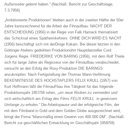
Außenseiter gelernt haben.“
(Nachlaß: Bericht zur Geschäftslage,
7.3.7956)
„Ambitionierte Produktionen“ bleiben auch in der zweiten Hälfte der 50er
Jahre kennzeichnend für die Arbeit der Fihnaufbau: NACHT DER
ENTSCHEIDUNG (1956) in der Regie von Falk Harnack thematisiert
das Schicksal eines Spätheimkehrers. OHNE DICH WIRD ES NACHT
(1956) beschäftigt sich mit derDroge Kokain. Bei dieser letzten in den
Göttinger Ateliers gedrehten Produktionührt Hauptdarsteller Curd
Jürgens Regie. FRIEDERIKE VON BARING (1956), mit dem Rolf Thiele
sich für lange Jahre als Regisseur von der Filmaufbau verabschiedet,
versucht an den Erfolg der Roxy-Produktion DIE BARINGS
anzuknüpfen. Nach Fertigstellung der Thomas Mann-Verfilmung
BEKENNTNISSE DES HOCHSTAPLERS FELIX KRULL (1957) von
Kurt Hoffmann läßt die FilmauFbau ihre Tätigkeit für das folgende
Produktionsjahr 1957/58 ruhen,
„um neue Risiken zu vermeiden und
sich wirtschaftlich am Ertrag
des Films FELIX KRULL in gewissem
Umfange zu erholen.“
Die Arbeitspause und der erfolgreiche Film, der
mit dem Filmband in Gold und dem Golden Globe ausgezeichnet wird,
bringt der Firma “bilanzmäßig einen Gewinn von 400.000 DM“. (Nachlaß:
Bericht zur geschäftlichen Entwicklung im Geschäftsjahr 1958/59)