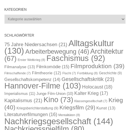
KATEGORIEN
Kategorien
SCHLAGWÖRTER
Alltagskultur
75 Jahre Niedersachsen
(21)
(130)
Architektur
Arbeiterbewegung
(46)
Faschismus
(92)
(67)
Erster Weltkrieg
(8)
Filmproduktion
(39)
Filmkomödie
(15)
Filmanalyse
(13)
Filmtheorie
(12)
Geschichte
(9)
Filmschaffende
(7)
Flucht
(7)
Fortbildung
(8)
Gesellschaftskritik
(23)
Gesellschaftskompetenz
(14)
Hannover-Filme
(103)
Holocaust
(18)
Kalter Krieg
(17)
Imperialismus
(11)
Junge Film-Union
(10)
Kino
(73)
Krieg
Kapitalismus
(21)
Klassengesellschaft
(7)
(40)
Kriegsfilm
(29)
Kunst
(13)
Kriegsberichterstattung
(9)
Literaturverfilmungen
(16)
Mentalitäten
(8)
Nachkriegsgesellschaft
(144)
Nachkriegsspielfilm
(80)