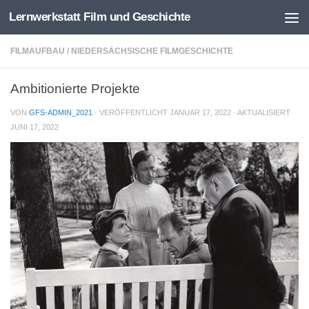
Lernwerkstatt Film und Geschichte
Zum Inhalt springen
FILMAUFBAU
/
NIEDERSÄCHSISCHE FILMGESCHICHTE
Ambitionierte Projekte
VON
GFS-ADMIN_2021
· VERÖFFENTLICHT
JANUAR 17, 2022
· AKTUALISIERT
JUNI 17, 2022