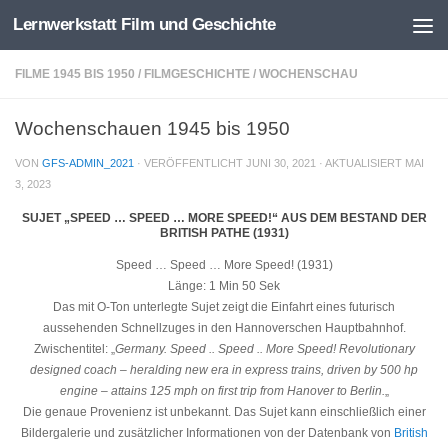
Lernwerkstatt Film und Geschichte
Zum Inhalt springen
FILME 1945 BIS 1950
/
FILMGESCHICHTE
/
WOCHENSCHAU
Wochenschauen 1945 bis 1950
VON
GFS-ADMIN_2021
· VERÖFFENTLICHT
JUNI 30, 2021
· AKTUALISIERT
MAI
3, 2023
SUJET „SPEED … SPEED … MORE SPEED!“ AUS DEM BESTAND DER
BRITISH PATHE (1931)
Speed … Speed … More Speed! (1931)
Länge: 1 Min 50 Sek
Das mit O-Ton unterlegte Sujet zeigt die Einfahrt eines futurisch
aussehenden Schnellzuges in den Hannoverschen Hauptbahnhof.
Zwischentitel: „
Germany. Speed .. Speed .. More Speed! Revolutionary
designed coach – heralding new era in express trains, driven by 500 hp
engine – attains 125 mph on first trip from Hanover to Berlin.
„
Die genaue Provenienz ist unbekannt. Das Sujet kann einschließlich einer
Bildergalerie und zusätzlicher Informationen von der Datenbank von
British