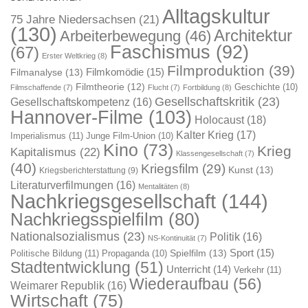
Alltagskultur
75 Jahre Niedersachsen
(21)
(130)
Architektur
Arbeiterbewegung
(46)
Faschismus
(92)
(67)
Erster Weltkrieg
(8)
Filmproduktion
(39)
Filmkomödie
(15)
Filmanalyse
(13)
Filmtheorie
(12)
Geschichte
(10)
Filmschaffende
(7)
Flucht
(7)
Fortbildung
(8)
Gesellschaftskritik
(23)
Gesellschaftskompetenz
(16)
Hannover-Filme
(103)
Holocaust
(18)
Kalter Krieg
(17)
Imperialismus
(11)
Junge Film-Union
(10)
Kino
(73)
Krieg
Kapitalismus
(22)
Klassengesellschaft
(7)
(40)
Kriegsfilm
(29)
Kunst
(13)
Kriegsberichterstattung
(9)
Literaturverfilmungen
(16)
Mentalitäten
(8)
Nachkriegsgesellschaft
(144)
Nachkriegsspielfilm
(80)
Nationalsozialismus
(23)
Politik
(16)
NS-Kontinuität
(7)
Sport
(15)
Spielfilm
(13)
Politische Bildung
(11)
Propaganda
(10)
Stadtentwicklung
(51)
Unterricht
(14)
Verkehr
(11)
Wiederaufbau
(56)
Weimarer Republik
(16)
Wirtschaft
(75)