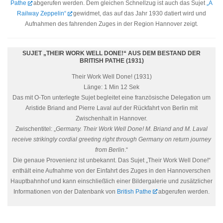
Pathe
abgerufen werden. Dem gleichen Schnellzug ist auch das Sujet
„A
Railway Zeppelin“
gewidmet, das auf das Jahr 1930 datiert wird und
Aufnahmen des fahrenden Zuges in der Region Hannover zeigt.
SUJET „THEIR WORK WELL DONE!“ AUS DEM BESTAND DER
BRITISH PATHE (1931)
Their Work Well Done! (1931)
Länge: 1 Min 12 Sek
Das mit O-Ton unterlegte Sujet begleitet eine französische Delegation um
Aristide Briand and Pierre Laval auf der Rückfahrt von Berlin mit
Zwischenhalt in Hannover.
Zwischentitel: „
Germany. Their Work Well Done! M. Briand and M. Laval
receive strikingly cordial greeting right through Germany on return journey
from Berlin
.“
Die genaue Provenienz ist unbekannt. Das Sujet „Their Work Well Done!“
enthält eine Aufnahme von der Einfahrt des Zuges in den Hannoverschen
Hauptbahnhof und kann einschließlich einer Bildergalerie und zusätzlicher
Informationen von der Datenbank von
British Pathe
abgerufen werden.