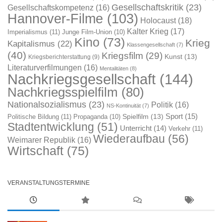
Gesellschaftskritik
(23)
Gesellschaftskompetenz
(16)
Hannover-Filme
(103)
Holocaust
(18)
Kalter Krieg
(17)
Imperialismus
(11)
Junge Film-Union
(10)
Kino
(73)
Krieg
Kapitalismus
(22)
Klassengesellschaft
(7)
(40)
Kriegsfilm
(29)
Kunst
(13)
Kriegsberichterstattung
(9)
Literaturverfilmungen
(16)
Mentalitäten
(8)
Nachkriegsgesellschaft
(144)
Nachkriegsspielfilm
(80)
Nationalsozialismus
(23)
Politik
(16)
NS-Kontinuität
(7)
Sport
(15)
Spielfilm
(13)
Politische Bildung
(11)
Propaganda
(10)
Stadtentwicklung
(51)
Unterricht
(14)
Verkehr
(11)
Wiederaufbau
(56)
Weimarer Republik
(16)
Wirtschaft
(75)
VERANSTALTUNGSTERMINE