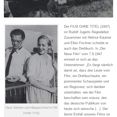
Der FILM OHNE TITEL
(1947)
ist Rudolf Jugerts Regiedebüt.
Zusammen mit Helmut Käutner
und Ellen Fechner schreibt er
auch das Drehbuch. In „Der
Neue Film“ vom 7.9.1947
erinnert er sich an das
Unternehmen: „Es fängt nämlich
damit an, dass drei Leute vom
Film, ein Drehbuchautor, ein
prominenter Schauspieler und
ein Regisseur, sich darüber
unterhalten, wie der Film
beschaffen sein müsse, den
das deutsche Publikum von
Hans Söhnker und Hildegard Knef in FIM
heute sich wünsche (…). Der
OHNE TITEL
beste Einfall unseres Films ist