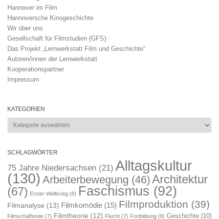
Hannover im Film
Hannoversche Kinogeschichte
Wir über uns
Gesellschaft für Filmstudien (GFS)
Das Projekt „Lernwerkstatt Film und Geschichte“
Autoren/innen der Lernwerkstatt
Kooperationspartner
Impressum
KATEGORIEN
Kategorien
SCHLAGWÖRTER
Alltagskultur
75 Jahre Niedersachsen
(21)
(130)
Architektur
Arbeiterbewegung
(46)
Faschismus
(92)
(67)
Erster Weltkrieg
(8)
Filmproduktion
(39)
Filmkomödie
(15)
Filmanalyse
(13)
Filmtheorie
(12)
Geschichte
(10)
Filmschaffende
(7)
Flucht
(7)
Fortbildung
(8)