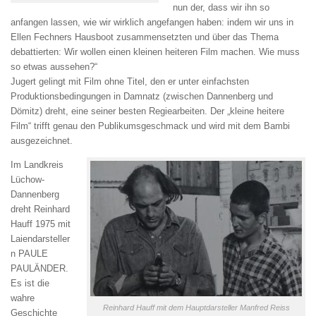
nun der, dass wir ihn so
anfangen lassen, wie wir wirklich angefangen haben: indem wir uns in
Ellen Fechners Hausboot zusammensetzten und über das Thema
debattierten: Wir wollen einen kleinen heiteren Film machen. Wie muss
so etwas aussehen?“
Jugert gelingt mit Film ohne Titel, den er unter einfachsten
Produktionsbedingungen in Damnatz (zwischen Dannenberg und
Dömitz) dreht, eine seiner besten Regiearbeiten. Der „kleine heitere
Film“ trifft genau den Publikumsgeschmack und wird mit dem Bambi
ausgezeichnet.
Im Landkreis
Lüchow-
Dannenberg
dreht Reinhard
Hauff 1975 mit
Laiendarsteller
n PAULE
PAULÄNDER.
Es ist die
wahre
Reinhard Hauff mit dem Hauptdarsteller Manfred Reiss
Geschichte