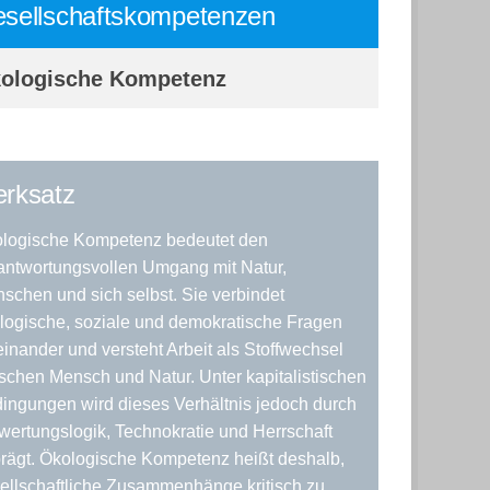
sellschaftskompetenzen
ologische Kompetenz
rksatz
logische Kompetenz bedeutet den
antwortungsvollen Umgang mit Natur,
schen und sich selbst. Sie verbindet
logische, soziale und demokratische Fragen
einander und versteht Arbeit als Stoffwechsel
schen Mensch und Natur. Unter kapitalistischen
ingungen wird dieses Verhältnis jedoch durch
wertungslogik, Technokratie und Herrschaft
rägt. Ökologische Kompetenz heißt deshalb,
ellschaftliche Zusammenhänge kritisch zu