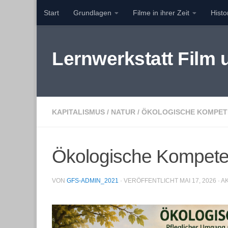
Start
Grundlagen
Filme in ihrer Zeit
Hist
Zum Inhalt springen
Lernwerkstatt Film
KAPITALISMUS
/
NATUR
/
ÖKOLOGISCHE KOMPET
Ökologische Kompet
VON
GFS-ADMIN_2021
· VERÖFFENTLICHT
MAI 17, 2026
· A