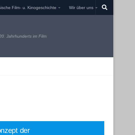
ische Film- u. Kinogeschichte
Wir über uns
0. Jahrhunderts im Film
nzept der