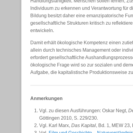
Handlungsfähigkeit. Menschen sollen lernen, Z
Individuum zu erkennen und Verantwortung für
Bildung besitzt daher eine emanzipatorische Fu
gesellschaftliche Strukturen kritisch zu reflekt
entwickeln.
Damit erhält ökologische Kompetenz einen zutief
allein durch technisches Management oder indiv
erfordert gesellschaftliche Aushandlungsprozesse
ökologische Frage wird so zur sozialen und demo
Aufgabe, die kapitalistische Produktionsweise z
Anmerkungen
Vgl. zu diesen Ausführungen:
Oskar Negt
,
De
Göttingen 2010, S. 229/230.
Vgl.
Karl Marx
,
Das Kapital
, Bd. 1, MEW 23, 
Vgl.
Film und Geschichte – Naturverständnis