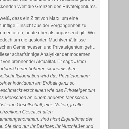
ckenden Welt die Grenzen des Privateigentums.
 weiß, dass ein Zitat von Marx, um eine
nünftige Einsicht aus der Vergangenheit zu
umentieren, heute eher als unpassend gilt. Wo
jedoch um die gestörten Machtverhältnisse
schen Gemeinwesen und Privateigentum geht,
 dieser scharfsinnige Analytiker der modernen
t von brennender Aktualität. Er sagt:
»Vom
ndpunkt einer h
ö
heren
ö
konomischen
ellschaftsformation wird das Privateigentum
zelner Individuen am Erdball ganz so
eschmackt erscheinen wie das Privateigentum
es Menschen an einem anderen Menschen.
bst eine Gesellschaft, eine Nation, ja alle
ichzeitigen Gesellschaften
ammengenommen, sind nicht Eigentümer der
e. Sie sind nur ihr Besitzer, ihr Nutznießer und