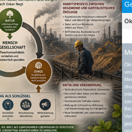
Ge
Ök
Me
Öko
ver
Men
öko
mit
zwi
Bed
Ver
gep
ges