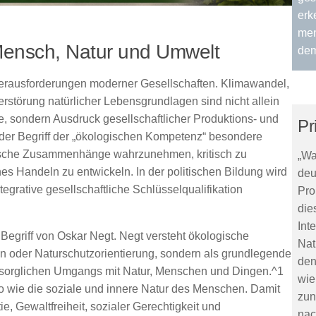
erk
men
Mensch, Natur und Umwelt
dem
Herausforderungen moderner Gesellschaften. Klimawandel,
störung natürlicher Lebensgrundlagen sind nicht allein
, sondern Ausdruck gesellschaftlicher Produktions- und
Pr
der Begriff der „ökologischen Kompetenz“ besondere
gische Zusammenhänge wahrzunehmen, kritisch zu
„Wa
hes Handeln zu entwickeln. In der politischen Bildung wird
deu
rative gesellschaftliche Schlüsselqualifikation
Pro
die
Int
 Begriff von
Oskar Negt
. Negt versteht ökologische
Nat
n oder Naturschutzorientierung, sondern als grundlegende
den
fürsorglichen Umgangs mit Natur, Menschen und Dingen.^1
wie
o wie die soziale und innere Natur des Menschen. Damit
zun
, Gewaltfreiheit, sozialer Gerechtigkeit und
nac