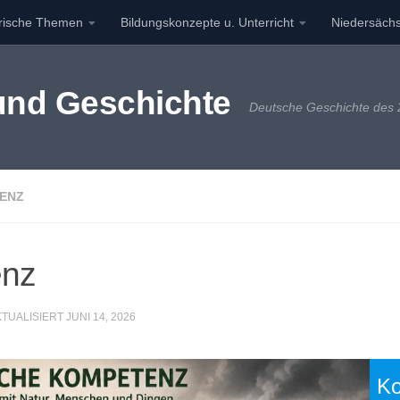
orische Themen
Bildungskonzepte u. Unterricht
Niedersächs
 und Geschichte
Deutsche Geschichte des 2
ENZ
enz
KTUALISIERT
JUNI 14, 2026
Ko