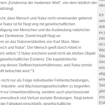
nem „Existenzial der modernen Welt“, von dem letztlich der
ste
abhängt.
Ich
icht, dass Mensch und Natur nicht voneinander getrennt
ver
 Natur ist für Negt eng mit gesellschaftlichen
dok
ältigung von Menschen und die Ausbeutung natürlicher
es 
len Denkweise. Damit knüpft Negt an
zwi
dere an das Naturverständnis von
Karl Marx
. Marx
ist
sch und Natur“: Der Mensch greift durch Arbeit in
Wel
ch selbst.^2 Natur erscheint somit nicht als bloßes Objekt
Sta
sellschaftlicher Existenz. Die kapitalistische
Ges
ung dieses Stoffwechselverhältnisses, weil Natur primär
ein
it betrachtet wird.^3
abg
ein
 nicht nur als Folge individueller Fehlentscheidungen,
Sel
er Industrie- und Wachstumsgesellschaften zu begreifen.
gle
cht nur Umweltzerstörung, sondern auch psychosoziale
zus
renzdruck und Verlust sozialer Bindungen. Negt betont
Erd
e Fähigkeit einschließt, gesellschaftliche