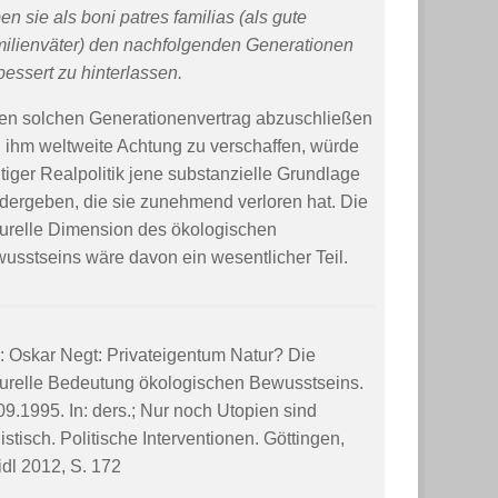
en sie als boni patres familias (als gute
ilienväter) den nachfolgenden Generationen
bessert zu hinterlassen.
en solchen Generationenvertrag abzuschließen
 ihm weltweite Achtung zu verschaffen, würde
tiger Realpolitik jene substanzielle Grundlage
dergeben, die sie zunehmend verloren hat. Die
turelle Dimension des ökologischen
usstseins wäre davon ein wesentlicher Teil.
: Oskar Negt: Privateigentum Natur? Die
turelle Bedeutung ökologischen Bewusstseins.
09.1995. In: ders.; Nur noch Utopien sind
listisch. Politische Interventionen. Göttingen,
idl 2012, S. 172