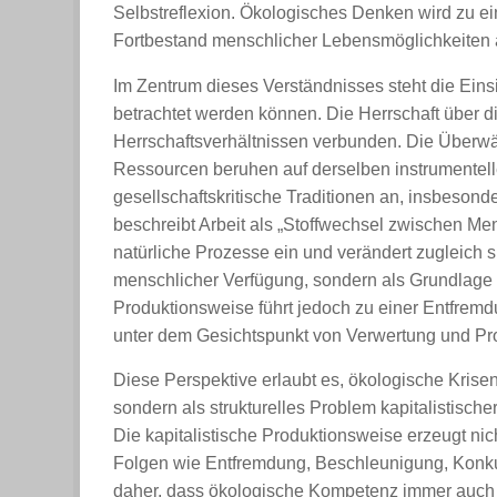
Selbstreflexion. Ökologisches Denken wird zu ei
Fortbestand menschlicher Lebensmöglichkeiten 
Im Zentrum dieses Verständnisses steht die Eins
betrachtet werden können. Die Herrschaft über die
Herrschaftsverhältnissen verbunden. Die Überw
Ressourcen beruhen auf derselben instrumentel
gesellschaftskritische Traditionen an, insbeson
beschreibt Arbeit als „Stoffwechsel zwischen Men
natürliche Prozesse ein und verändert zugleich si
menschlicher Verfügung, sondern als Grundlage ge
Produktionsweise führt jedoch zu einer Entfremd
unter dem Gesichtspunkt von Verwertung und Prof
Diese Perspektive erlaubt es, ökologische Krisen
sondern als strukturelles Problem kapitalistisch
Die kapitalistische Produktionsweise erzeugt ni
Folgen wie Entfremdung, Beschleunigung, Konkur
daher, dass ökologische Kompetenz immer auch di