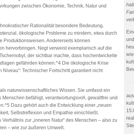
hab
irkungen zwischen Ökonomie, Technik, Natur und
Fam
ver
chnokratischer Rationalität besondere Bedeutung.
Ein
otenzial, ökologische Probleme zu mindern, etwa durch
und
e Produktionsweisen. Andererseits können
heu
n hervorbringen. Negt verweist exemplarisch auf die
wie
Tschernobyl, der sichtbar machte, dass hochentwickelte
kul
ndlagen gefährden können.^4 Die ökologische Krise
Bew
m Niveau“: Technischer Fortschritt garantiert nicht
s naturwissenschaftliches Wissen. Sie umfasst ein
aus
s Menschen befähigt, verantwortungsvoll, gewaltfrei und
kul
.^5 Dazu gehört auch die Entwicklung einer „neuen
15.
eit, Selbstreflexion und Empathie einschließt.
rea
 Verhältnis zur „inneren Natur“ des Menschen – also zu
Ste
ren – wie zur äußeren Umwelt.